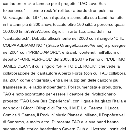
cantautore rock è famoso per il progetto “TAO Love Bus
Experience” – il primo rock ‘n’ roll tour a bordo di un pulmino
Volkswagen del 1974, con il quale, insieme alla sua band, ha fatto
in tre anni più di 300 show, toccato oltre 160 città e percorso quasi
100.000 km.\r\n\r\nValerio Ziglioli, in arte Tao, ama definirsi
“cantautorock”. Debutta ufficialmente nel 2003 con il singolo “CHE
COLPA ABBIAMO NOI” (Grace Orange/Erazero/Venus) e prosegue
nel 2004 con “PRIMO AMORE”, entrambi contenuti nell’album di
debutto “FORLÌVERPOOL” del 2005. Il 2007 è l’anno di “L’ULTIMO
JAMES DEAN”, il cui singolo “SPIRITO DEL ROCK”, che vede la
collaborazione del cantautore Alberto Fortis (con cui TAO collabora
dal 2004 come chitarrista), entra nella top ten delle canzoni più
trasmesse sulle radio indipendenti. Polistrumentista e produttore,
TAO è noto soprattutto per essere l’ideatore del rivoluzionario
progetto “TAO Love Bus Experience”, con il quale ha girato l’Italia e
non solo: i Giochi Olimpici di Torino, il M.E.I. di Faenza, il Lucca
Comics & Games, il Rock ‘n’ Music Planet di Milano, il Dopofestival
di Sanremo, e molto altro. Di recente TAO e la sua band hanno
suonato allo storico beatlesiano Cavern Club di Liverpool, ospiti del