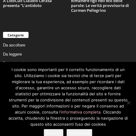
A LidoCult Claudio Cerasa
Rimanere figli nell’eco delle
presenta “L’antidoto
parole: Le verità provvisorie di
Carmen Pellegrino
Categorie
Da ascoltare
Da leggere
Da non perdere
I cookie sono importanti per il corretto funzionamento di un
Da conoscere
sito. Utilizziamo i cookie sia tecnici che di terze parti per
Da preservare
migliorare la tua esperienza, ad esempio per ricordare i dati
d'accesso, garantire un accesso sicuro, raccogliere dati
Da vivere
statistici per ottimizzare la funzionalità del sito e fornire
Cookie Policy
strumenti per la condivisione dei contenuti presenti su questo
sito. Per maggiori informazioni o per negare il consenso ad
alcuni cookie, consulta
l'informativa completa
. Cliccando
accetta, chiudendo la finestra o proseguendo la navigazione di
questo sito acconsenti l’uso dei cookies
Privacy Policy
Cookie Policy
Accetto
Informativa