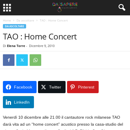
Home
Da ascoltare
TAO : Home Concert
DA ASCOLTARE
TAO : Home Concert
Di
Elena Torre
-
Dicembre 9, 2010
Facebook
Twitter
Pinterest
LinkedIn
Venerdì 10 dicembre alle 21.00 il cantautore rock milanese TAO
darà vita ad un “home concert” acustico presso la casa-studio del