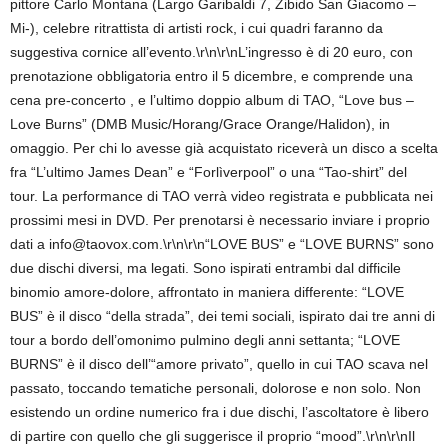
pittore Carlo Montana (Largo Garibaldi 7, Zibido San Giacomo –
Mi-), celebre ritrattista di artisti rock, i cui quadri faranno da
suggestiva cornice all’evento.\r\n\r\nL’ingresso è di 20 euro, con
prenotazione obbligatoria entro il 5 dicembre, e comprende una
cena pre-concerto , e l’ultimo doppio album di TAO, “Love bus –
Love Burns” (DMB Music/Horang/Grace Orange/Halidon), in
omaggio. Per chi lo avesse già acquistato riceverà un disco a scelta
fra “L’ultimo James Dean” e “Forlìverpool” o una “Tao-shirt” del
tour. La performance di TAO verrà video registrata e pubblicata nei
prossimi mesi in DVD. Per prenotarsi è necessario inviare i proprio
dati a info@taovox.com.\r\n\r\n“LOVE BUS” e “LOVE BURNS” sono
due dischi diversi, ma legati. Sono ispirati entrambi dal difficile
binomio amore-dolore, affrontato in maniera differente: “LOVE
BUS” è il disco “della strada”, dei temi sociali, ispirato dai tre anni di
tour a bordo dell’omonimo pulmino degli anni settanta; “LOVE
BURNS” è il disco dell’“amore privato”, quello in cui TAO scava nel
passato, toccando tematiche personali, dolorose e non solo. Non
esistendo un ordine numerico fra i due dischi, l’ascoltatore è libero
di partire con quello che gli suggerisce il proprio “mood”.\r\n\r\nIl