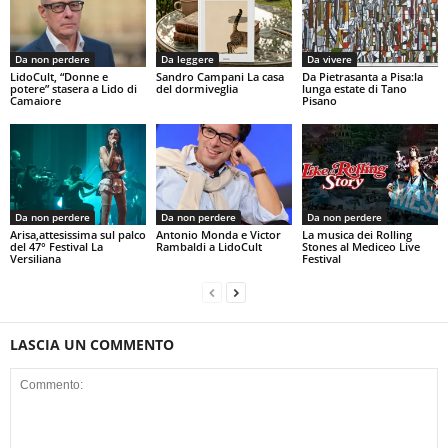
Da non perdere
Da leggere
Da vivere
LidoCult, “Donne e
Sandro Campani La casa
Da Pietrasanta a Pisa:la
potere” stasera a Lido di
del dormiveglia
lunga estate di Tano
Camaiore
Pisano
Da non perdere
Da non perdere
Da non perdere
Arisa,attesissima sul palco
Antonio Monda e Victor
La musica dei Rolling
del 47° Festival La
Rambaldi a LidoCult
Stones al Mediceo Live
Versiliana
Festival
LASCIA UN COMMENTO