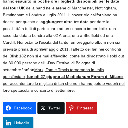
hanno
esaurito in poche ore i biglietti disponibili per le date
del tour UK
della band nelle arene di Manchester, Nottingham,
Birmingham e Londra a luglio 2011. Il power trio californiano ha
deciso per questo di
aggiungere altre tre date
per dare la
possibilità a tutti di partecipare ad un concerto imperdibile: una
seconda data a Londra alla 02 Arena, una a Sheffield ed una
Cardiff. Nonostante l’uscita del tanto rumoreggiato album non sia
prevista prima di aprile/maggio 2011, l’affetto dei fan nei confronti
dei Blink 182 non si è mai affievolito, come ha dimostrato il sold out
da 30.000 persone dell’I-Day Festival di Bologna di
settembre.\r\n\r\n
Mark, Tom e Travis torneranno in Italia
quest’estate,
lunedì 27 giugno al Mediolanum Forum di Milano
,
per accontentare le migliaia di fan che non hanno potuto vederli nel
loro spettacolare concerto di settembre.
Facebook
Twitter
Pinterest
LinkedIn