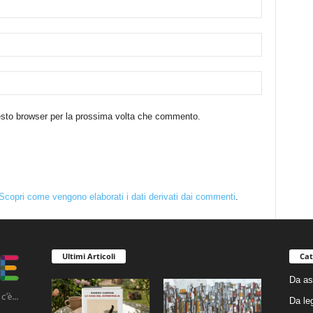
uesto browser per la prossima volta che commento.
Scopri come vengono elaborati i dati derivati dai commenti
.
Ultimi Articoli
Cat
Da as
Da le