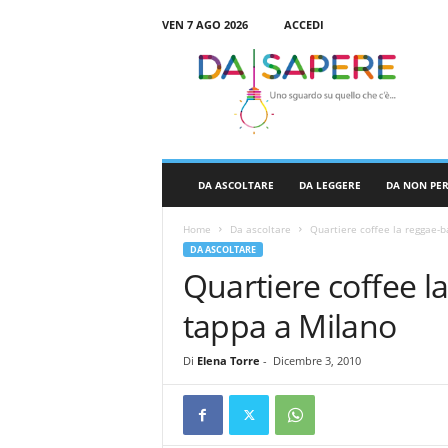
VEN 7 AGO 2026
ACCEDI
D
a
S
a
p
e
r
DA ASCOLTARE
DA LEGGERE
DA NON PE
e
Home
Da ascoltare
Quartiere coffee la reggae-
DA ASCOLTARE
Quartiere coffee l
tappa a Milano
Di
Elena Torre
-
Dicembre 3, 2010