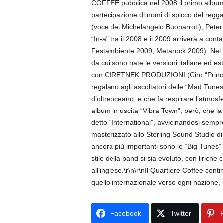
COFFEE pubblica nel 2008 il primo album 
partecipazione di nomi di spicco del regg
(voce dei Michelangelo Buonarroti), Peter
“In-a” tra il 2008 e il 2009 arriverà a con
Festambiente 2009, Metarock 2009). Nel 20
da cui sono nate le versioni italiane ed es
con CIRETNEK PRODUZIONI (Ciro “Princevi
regalano agli ascoltatori delle “Mad Tunes
d’oltreoceano, e che fa respirare l’atmosfe
album in uscita “Vibra Town”, però, che l
detto “International”, avvicinandosi sempre
masterizzato allo Sterling Sound Studio 
ancora più importanti sono le “Big Tunes” 
stile della band si sia evoluto, con liriche
all’inglese.\r\n\r\nIl Quartiere Coffee con
quello internazionale verso ogni nazione, 
Facebook
Twitter
P