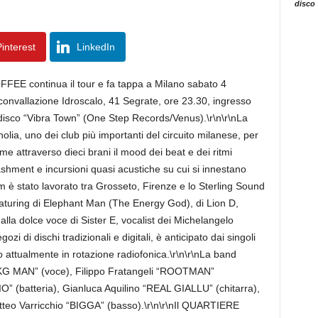
disco
interest
LinkedIn
E continua il tour e fa tappa a Milano sabato 4
convallazione Idroscalo, 41 Segrate, ore 23.30, ingresso
 disco “Vibra Town” (One Step Records/Venus).\r\n\r\nLa
lia, uno dei club più importanti del circuito milanese, per
e attraverso dieci brani il mood dei beat e dei ritmi
shment e incursioni quasi acustiche su cui si innestano
bum è stato lavorato tra Grosseto, Firenze e lo Sterling Sound
featuring di Elephant Man (The Energy God), di Lion D,
lla dolce voce di Sister E, vocalist dei Michelangelo
gozi di dischi tradizionali e digitali, è anticipato dai singoli
 attualmente in rotazione radiofonica.\r\n\r\nLa band
KG MAN” (voce), Filippo Fratangeli “ROOTMAN”
 (batteria), Gianluca Aquilino “REAL GIALLU” (chitarra),
teo Varricchio “BIGGA” (basso).\r\n\r\nIl QUARTIERE