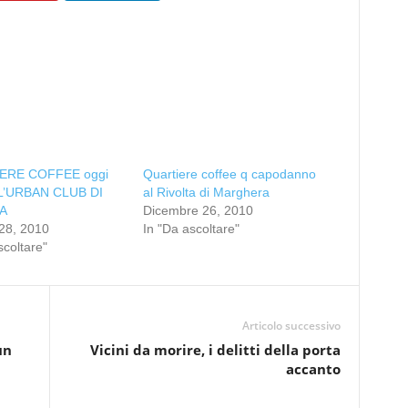
ERE COFFEE oggi
Quartiere coffee q capodanno
L’URBAN CLUB DI
al Rivolta di Marghera
A
Dicembre 26, 2010
28, 2010
In "Da ascoltare"
scoltare"
Articolo successivo
un
Vicini da morire, i delitti della porta
accanto