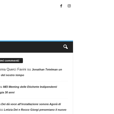
timi commenti
nna Querci Favini
su
Jonathan Tetelman un
 del nostro tempo
su
MEI Meeting delle Etichette Indipendenti
gia 30 anni
a Dei dà voce all'installazione sonora Agorà di
su
Letizia Dei e Rocco Giorgi presentano il nuovo