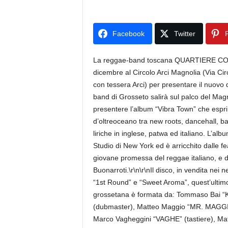
Facebook
Twitter
P
La reggae-band toscana QUARTIERE COFFE
dicembre al Circolo Arci Magnolia (Via Cir
con tessera Arci) per presentare il nuovo
band di Grosseto salirà sul palco del Magno
presentere l’album “Vibra Town” che esprim
d’oltreoceano tra new roots, dancehall, ba
liriche in inglese, patwa ed italiano. L’al
Studio di New York ed è arricchito dalle 
giovane promessa del reggae italiano, e da
Buonarroti.\r\n\r\nIl disco, in vendita nei ne
“1st Round” e “Sweet Aroma”, quest’ultimo
grossetana è formata da: Tommaso Bai “
(dubmaster), Matteo Maggio “MR. MAGGIO”
Marco Vagheggini “VAGHE” (tastiere), Mat