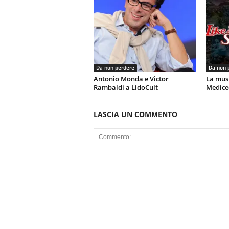
Da non perdere
Da non 
Antonio Monda e Victor
La musi
Rambaldi a LidoCult
Mediceo
LASCIA UN COMMENTO