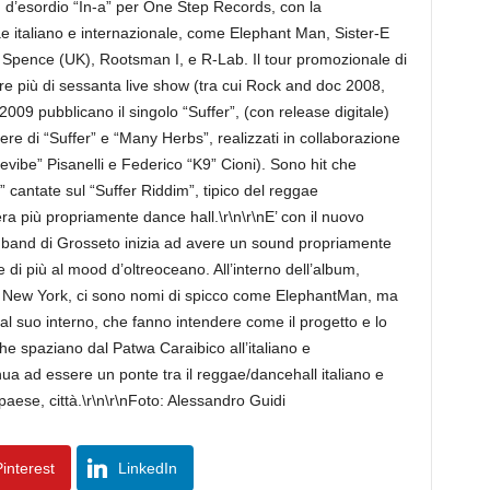
d’esordio “In-a” per One Step Records, con la
ae italiano e internazionale, come Elephant Man, Sister-E
 Spence (UK), Rootsman I, e R-Lab. Il tour promozionale di
tare più di sessanta live show (tra cui Rock and doc 2008,
09 pubblicano il singolo “Suffer”, (con release digitale)
tere di “Suffer” e “Many Herbs”, realizzati in collaborazione
be” Pisanelli e Federico “K9” Cioni). Sono hit che
” cantate sul “Suffer Riddim”, tipico del reggae
ra più propriamente dance hall.\r\n\r\nE’ con il nuovo
a band di Grosseto inizia ad avere un sound propriamente
 di più al mood d’oltreoceano. All’interno dell’album,
di New York, ci sono nomi di spicco come ElephantMan, ma
al suo interno, che fanno intendere come il progetto e lo
 che spaziano dal Patwa Caraibico all’italiano e
tinua ad essere un ponte tra il reggae/dancehall italiano e
paese, città.\r\n\r\nFoto: Alessandro Guidi
interest
LinkedIn