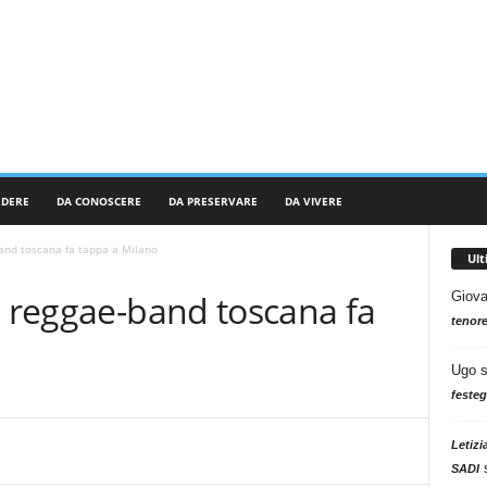
RDERE
DA CONOSCERE
DA PRESERVARE
DA VIVERE
band toscana fa tappa a Milano
Ul
a reggae-band toscana fa
Giova
tenore
Ugo
festeg
Letizi
SADI