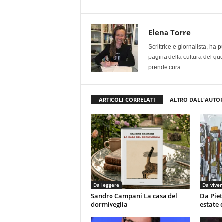
Elena Torre
Scrittrice e giornalista, ha
pagina della cultura del qu
prende cura.
ARTICOLI CORRELATI
ALTRO DALL'AUTO
Da leggere
Da viver
Sandro Campani La casa del
Da Piet
dormiveglia
estate 