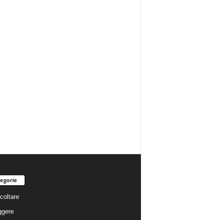
egorie
coltare
ggere