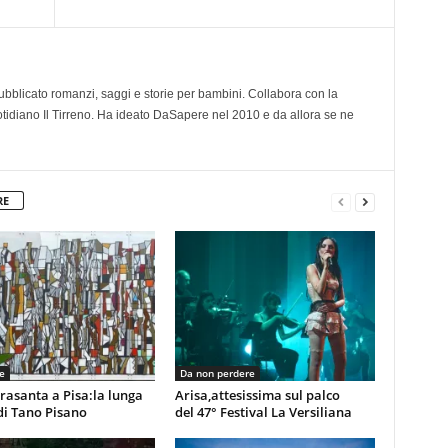
 pubblicato romanzi, saggi e storie per bambini. Collabora con la
otidiano Il Tirreno. Ha ideato DaSapere nel 2010 e da allora se ne
RE
e
Da non perdere
rasanta a Pisa:la lunga
Arisa,attesissima sul palco
di Tano Pisano
del 47° Festival La Versiliana