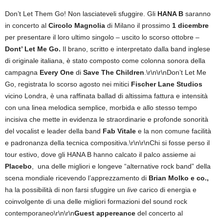
Don’t Let Them Go! Non lasciateveli sfuggire. Gli
HANA B
saranno
in concerto al
Circolo Magnolia
di Milano il prossimo
1 dicembre
per presentare il loro ultimo singolo – uscito lo scorso ottobre –
Dont’ Let Me Go.
Il brano, scritto e interpretato dalla band inglese
di originale italiana, è stato composto come colonna sonora della
campagna
Every One
di
Save The Children
.\r\n\r\nDon’t Let Me
Go, registrata lo scorso agosto nei mitici
Fischer Lane Studios
vicino Londra, è una raffinata ballad di altissima fattura e intensità
con una linea melodica semplice, morbida e allo stesso tempo
incisiva che mette in evidenza le straordinarie e profonde sonorità
del vocalist e leader della band
Fab Vitale
e la non comune facilità
e padronanza della tecnica compositiva.\r\n\r\nChi si fosse perso il
tour estivo, dove gli HANA B hanno calcato il palco assieme ai
Placebo
, una delle migliori e longeve “alternative rock band” della
scena mondiale ricevendo l’apprezzamento di
Brian Molko e co.,
ha la possibilità di non farsi sfuggire un
live
carico di energia e
coinvolgente di una delle migliori formazioni del sound rock
contemporaneo\r\n\r\n
Guest appereance
del concerto al