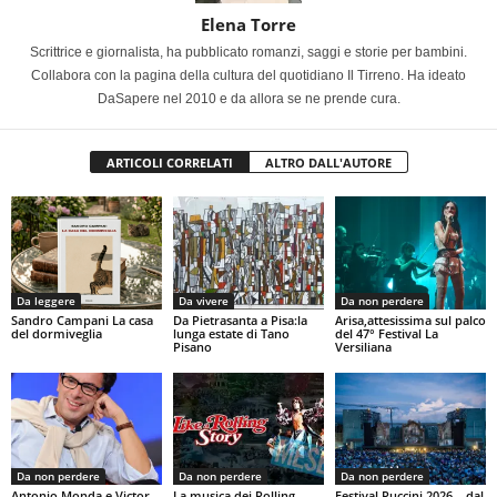
Elena Torre
Scrittrice e giornalista, ha pubblicato romanzi, saggi e storie per bambini.
Collabora con la pagina della cultura del quotidiano Il Tirreno. Ha ideato
DaSapere nel 2010 e da allora se ne prende cura.
ARTICOLI CORRELATI
ALTRO DALL'AUTORE
Da leggere
Da vivere
Da non perdere
Sandro Campani La casa
Da Pietrasanta a Pisa:la
Arisa,attesissima sul palco
del dormiveglia
lunga estate di Tano
del 47° Festival La
Pisano
Versiliana
Da non perdere
Da non perdere
Da non perdere
Antonio Monda e Victor
La musica dei Rolling
Festival Puccini 2026 – dal