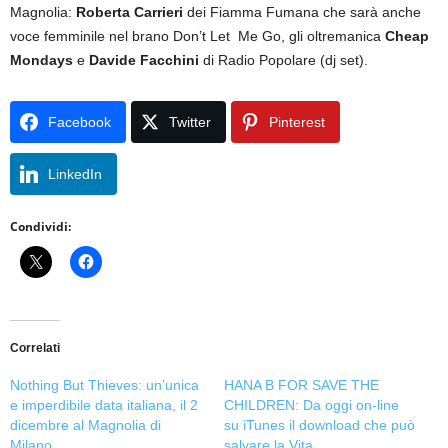
Magnolia:
Roberta Carrieri
dei Fiamma Fumana che sarà anche
voce femminile nel brano Don’t Let Me Go, gli oltremanica
Cheap
Mondays
e
Davide Facchini
di Radio Popolare (dj set).
Facebook
Twitter
Pinterest
LinkedIn
Condividi:
Correlati
Nothing But Thieves: un’unica
HANA B FOR SAVE THE
e imperdibile data italiana, il 2
CHILDREN: Da oggi on-line
dicembre al Magnolia di
su iTunes il download che può
Milano
salvare la Vita