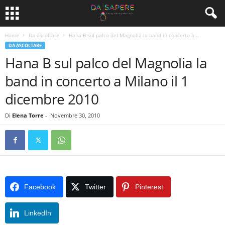
Home
Da ascoltare
Hana B sul palco del Magnolia la band in concerto a...
DA ASCOLTARE
Hana B sul palco del Magnolia la
band in concerto a Milano il 1
dicembre 2010
Di
Elena Torre
-
Novembre 30, 2010
Facebook
Twitter
Pinterest
LinkedIn