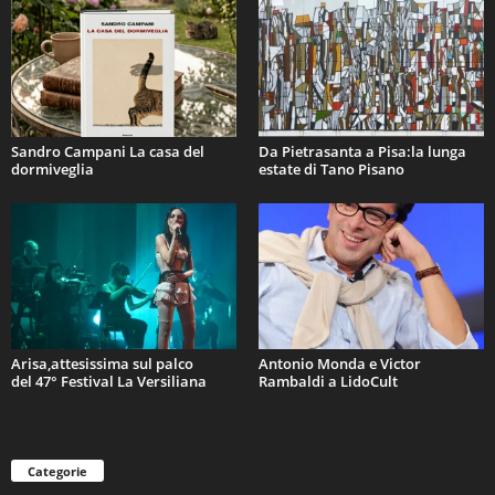
Sandro Campani La casa del
Da Pietrasanta a Pisa:la lunga
dormiveglia
estate di Tano Pisano
Arisa,attesissima sul palco
Antonio Monda e Victor
del 47° Festival La Versiliana
Rambaldi a LidoCult
Categorie