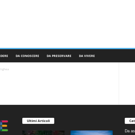
RDERE
DA CONOSCERE
DA PRESERVARE
DA VIVERE
lighea
Ultimi Articoli
Cat
Da as