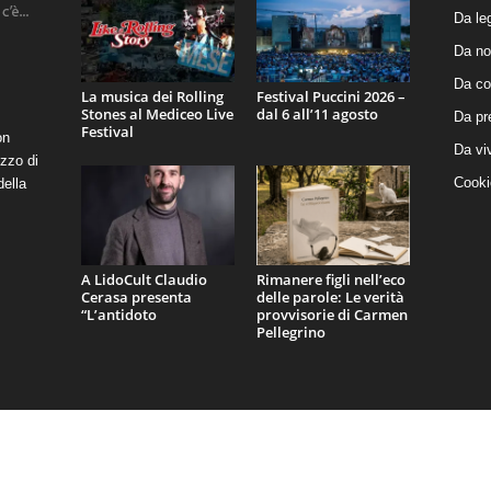
Da le
Da no
Da co
La musica dei Rolling
Festival Puccini 2026 –
Stones al Mediceo Live
dal 6 all’11 agosto
Da pr
Festival
on
Da vi
zzo di
Cooki
della
A LidoCult Claudio
Rimanere figli nell’eco
Cerasa presenta
delle parole: Le verità
“L’antidoto
provvisorie di Carmen
Pellegrino