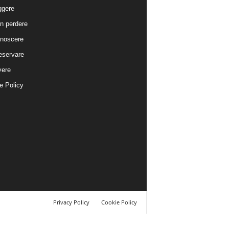
ggere
n perdere
noscere
eservare
vere
e Policy
Privacy Policy
Cookie Policy