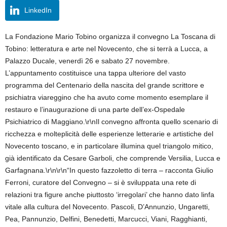
LinkedIn
La Fondazione Mario Tobino organizza il convegno La Toscana di
Tobino: letteratura e arte nel Novecento, che si terrà a Lucca, a
Palazzo Ducale, venerdì 26 e sabato 27 novembre.
L’appuntamento costituisce una tappa ulteriore del vasto
programma del Centenario della nascita del grande scrittore e
psichiatra viareggino che ha avuto come momento esemplare il
restauro e l’inaugurazione di una parte dell’ex-Ospedale
Psichiatrico di Maggiano.\r\nIl convegno affronta quello scenario di
ricchezza e molteplicità delle esperienze letterarie e artistiche del
Novecento toscano, e in particolare illumina quel triangolo mitico,
già identificato da Cesare Garboli, che comprende Versilia, Lucca e
Garfagnana.\r\n\r\n“In questo fazzoletto di terra – racconta Giulio
Ferroni, curatore del Convegno – si è sviluppata una rete di
relazioni tra figure anche piuttosto ‘irregolari’ che hanno dato linfa
vitale alla cultura del Novecento. Pascoli, D’Annunzio, Ungaretti,
Pea, Pannunzio, Delfini, Benedetti, Marcucci, Viani, Ragghianti,