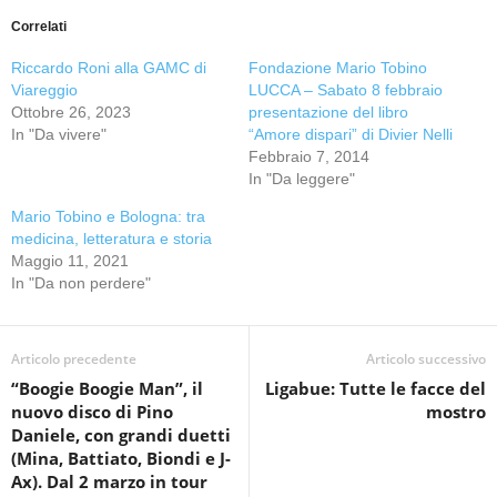
Correlati
Riccardo Roni alla GAMC di
Fondazione Mario Tobino
Viareggio
LUCCA – Sabato 8 febbraio
Ottobre 26, 2023
presentazione del libro
In "Da vivere"
“Amore dispari” di Divier Nelli
Febbraio 7, 2014
In "Da leggere"
Mario Tobino e Bologna: tra
medicina, letteratura e storia
Maggio 11, 2021
In "Da non perdere"
Articolo precedente
Articolo successivo
“Boogie Boogie Man”, il
Ligabue: Tutte le facce del
nuovo disco di Pino
mostro
Daniele, con grandi duetti
(Mina, Battiato, Biondi e J-
Ax). Dal 2 marzo in tour