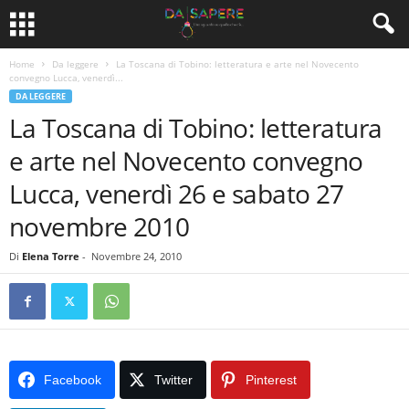
Home
Da leggere
La Toscana di Tobino: letteratura e arte nel Novecento
convegno Lucca, venerdì...
DA LEGGERE
La Toscana di Tobino: letteratura
e arte nel Novecento convegno
Lucca, venerdì 26 e sabato 27
novembre 2010
Di
Elena Torre
-
Novembre 24, 2010
Facebook
Twitter
Pinterest