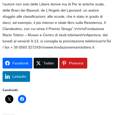
l’autore non solo delle Libere donne ma di Per le antiche scale,
delle Braci dei Biassoli, de L’Angelo del Liponard: un autore
sfuggito alle classificazioni, alle scuole, che è stato in grado di
darci, ad esempio, il più intenso e vitale libro sulla Resistenza, Il
Clandestino, con cui vinse il Premio Strega”.\r\n\r\nFondazione
Mario Tobino – Museo e Centro di studi tobiniani\r\nApertura: dal
lunedì al venerdì 9-13, si consiglia la prenotazione telefonica\r\nTel
/ fax + 39 0583 327243\r\nwww.fondazionemariotobino.it
Facebook
Twitter
Pinterest
LinkedIn
Condividi: