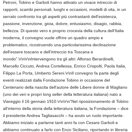
Petroni, Tobino e Garboli hanno attivato un vivace intreccio di
rapporti, scambi personali, luoghi e occasioni, modelli di vita, in un
serrato confronto tra gli aspetti più contrastanti dell’esistenza,
passione, invenzione, gioia, dolore, entusiasmo, disagio, rabbia,
bellezza. Di questo vero e proprio crocevia della cultura dell’Italia
moderna, il convegno vuole offrire un quadro ampio e
problematico, ricostruendo una particolarissima declinazione
dell’essere toscano e dell’intreccio tra Toscana e
mondo”.\r\n\r\nIntervengono tra gli altri: Alfonso Berardinelli,
Marcello Ciccuto, Andrea Cortellessa, Enrico Crispolti, Paola Italia,
Filippo La Porta, Umberto Sereni.\r\nIl convegno fa parte degli
eventi realizzati dalla Fondazione Tobino in occasione del
Centenario della nascita dell’autore delle Libere donne di Magliano
(uno dei veri e propri long seller della letteratura italiana) nato a
Viareggio il 16 gennaio 1910.\r\n\r\n“Nel riposizionamento di Tobino
all’interno della storia della letteratura italiana, la Fondazione – dice
il presidente Andrea Tagliasacchi – ha avuto un ruolo importante.
Abbiamo iniziato a parlarne tanti anni fa con Cesare Garboli e
abbiamo continuato a farlo con Enzo Siciliano, riportando in libreria