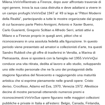
Milena.\r\n\r\nRientrato a Firenze, dopo aver affrontato traversie di
ogni genere, trova la sua casa distrutta e deve adattarsi a vivere in
un campo profughi.\r\n\r\nDal 1947 al ’49 si lega ai “Pittori Moderni
della Realtà”, partecipando a tutte le mostre organizzate dal gruppo
di cui facevano parte Pietro Annigoni, Antonio e Xavier Bueno,
Carlo Guarienti, Gregorio Sciltian e Alfredo Serri, artisti attivi a
Milano e a Firenze proprio in quegli anni, pittori che si
riconoscevano in una assoluta fedeltà alla figurazione. In questo
periodo viene presentato ad amatori e collezionisti d’arte, tra questi
Sandro Rubboli che gli offre di trasferirsi in Versilia, a Marina di
Pietrasanta, dove si sposterà con la famiglia nel 1955.\r\n\r\nQui
conduce una vita ritirata, dedita al lavoro e allo studio, sviluppando
uno stile molto personale che ne fa uno dei protagonisti della
stagione figurativa del Novecento e raggiungendo una maturità
artistica che si esprime pienamente nelle grandi opere: Cristo
deriso, Crocifisso, Adamo ed Eva, 1970, Venezia 1972. Allestisce
decine di mostre personali ottenendo numerosi premi e
riconoscimenti.\r\n\r\nSue opere figurano nelle maggiori collezioni
pubbliche e private in Italia e all’estero: Belgio, Canada, Finlandia,