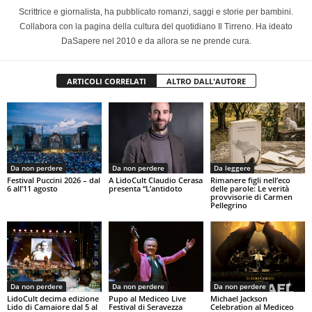
Scrittrice e giornalista, ha pubblicato romanzi, saggi e storie per bambini.
Collabora con la pagina della cultura del quotidiano Il Tirreno. Ha ideato
DaSapere nel 2010 e da allora se ne prende cura.
ARTICOLI CORRELATI
ALTRO DALL'AUTORE
Da non perdere
Da non perdere
Da leggere
Festival Puccini 2026 – dal
A LidoCult Claudio Cerasa
Rimanere figli nell’eco
6 all’11 agosto
presenta “L’antidoto
delle parole: Le verità
provvisorie di Carmen
Pellegrino
Da non perdere
Da non perdere
Da non perdere
LidoCult decima edizione
Pupo al Mediceo Live
Michael Jackson
Lido di Camaiore dal 5 al
Festival di Seravezza
Celebration al Mediceo