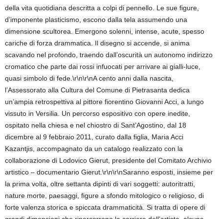
della vita quotidiana descritta a colpi di pennello. Le sue figure,
d’imponente plasticismo, escono dalla tela assumendo una
dimensione scultorea. Emergono solenni, intense, acute, spesso
cariche di forza drammatica. Il disegno si accende, si anima
scavando nel profondo, traendo dall’oscurità un autonomo indirizzo
cromatico che parte dai rossi infuocati per arrivare ai gialli-luce,
quasi simbolo di fede.\r\n\r\nA cento anni dalla nascita,
l’Assessorato alla Cultura del Comune di Pietrasanta dedica
un’ampia retrospettiva al pittore fiorentino Giovanni Acci, a lungo
vissuto in Versilia. Un percorso espositivo con opere inedite,
ospitato nella chiesa e nel chiostro di Sant’Agostino, dal 18
dicembre al 9 febbraio 2011, curato dalla figlia, Maria Acci
Kazantjis, accompagnato da un catalogo realizzato con la
collaborazione di Lodovico Gierut, presidente del Comitato Archivio
artistico – documentario Gierut.\r\n\r\nSaranno esposti, insieme per
la prima volta, oltre settanta dipinti di vari soggetti: autoritratti,
nature morte, paesaggi, figure a sfondo mitologico o religioso, di
forte valenza storica e spiccata drammaticità. Si tratta di opere di