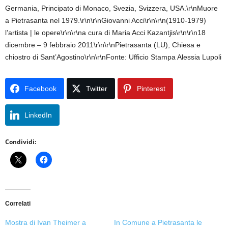
Germania, Principato di Monaco, Svezia, Svizzera, USA.\r\nMuore
a Pietrasanta nel 1979.\r\n\r\nGiovanni Acci\r\n\r\n(1910-1979)
l’artista | le opere\r\n\r\na cura di Maria Acci Kazantjis\r\n\r\n18
dicembre – 9 febbraio 2011\r\n\r\nPietrasanta (LU), Chiesa e
chiostro di Sant’Agostino\r\n\r\nFonte: Ufficio Stampa Alessia Lupoli
Facebook
Twitter
Pinterest
LinkedIn
Condividi:
Correlati
Mostra di Ivan Theimer a
In Comune a Pietrasanta le