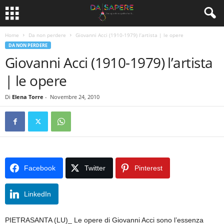
Home
Da non perdere
Giovanni Acci (1910-1979) l’artista | le opere
DA NON PERDERE
Giovanni Acci (1910-1979) l’artista
| le opere
Di
Elena Torre
-
Novembre 24, 2010
Facebook
Twitter
Pinterest
LinkedIn
PIETRASANTA (LU)_ Le opere di Giovanni Acci sono l’essenza