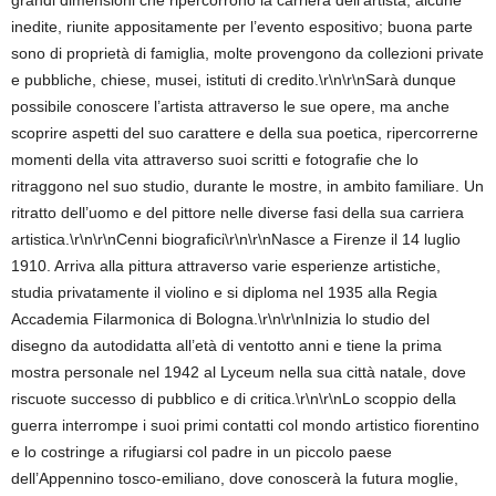
grandi dimensioni che ripercorrono la carriera dell’artista, alcune
inedite, riunite appositamente per l’evento espositivo; buona parte
sono di proprietà di famiglia, molte provengono da collezioni private
e pubbliche, chiese, musei, istituti di credito.\r\n\r\nSarà dunque
possibile conoscere l’artista attraverso le sue opere, ma anche
scoprire aspetti del suo carattere e della sua poetica, ripercorrerne
momenti della vita attraverso suoi scritti e fotografie che lo
ritraggono nel suo studio, durante le mostre, in ambito familiare. Un
ritratto dell’uomo e del pittore nelle diverse fasi della sua carriera
artistica.\r\n\r\nCenni biografici\r\n\r\nNasce a Firenze il 14 luglio
1910. Arriva alla pittura attraverso varie esperienze artistiche,
studia privatamente il violino e si diploma nel 1935 alla Regia
Accademia Filarmonica di Bologna.\r\n\r\nInizia lo studio del
disegno da autodidatta all’età di ventotto anni e tiene la prima
mostra personale nel 1942 al Lyceum nella sua città natale, dove
riscuote successo di pubblico e di critica.\r\n\r\nLo scoppio della
guerra interrompe i suoi primi contatti col mondo artistico fiorentino
e lo costringe a rifugiarsi col padre in un piccolo paese
dell’Appennino tosco-emiliano, dove conoscerà la futura moglie,