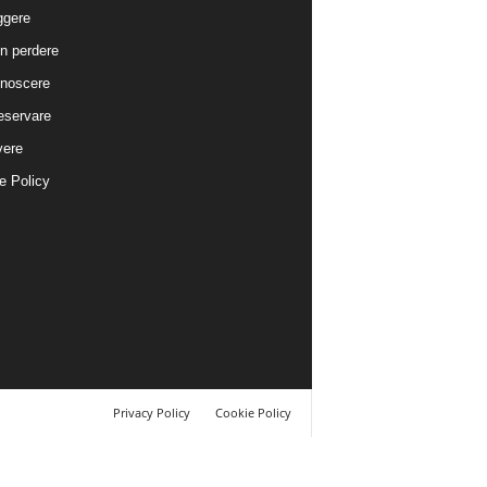
ggere
n perdere
noscere
eservare
vere
e Policy
Privacy Policy
Cookie Policy