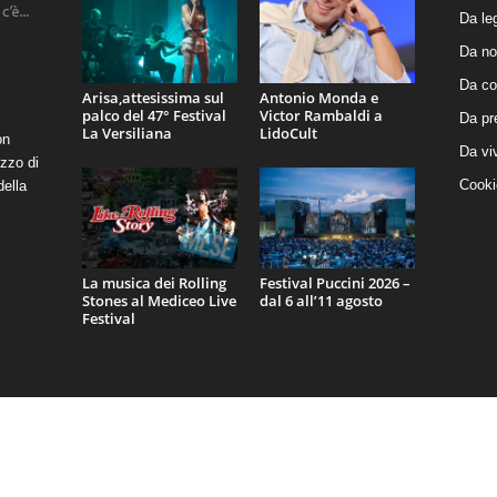
Da le
Da no
Da co
Arisa,attesissima sul
Antonio Monda e
palco del 47° Festival
Victor Rambaldi a
Da pr
La Versiliana
LidoCult
on
Da vi
zzo di
Cooki
della
La musica dei Rolling
Festival Puccini 2026 –
Stones al Mediceo Live
dal 6 all’11 agosto
Festival