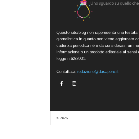
Questo sito/blog non rappresenta una testata
giornalistica in quanto non viene aggiornato c
cadenza periodica né è da considerarsi un me
informazione o un prodotto editoriale ai sensi 
legge n.62/2001.
Contattaci:
redazione@dasapere.it
© 2026