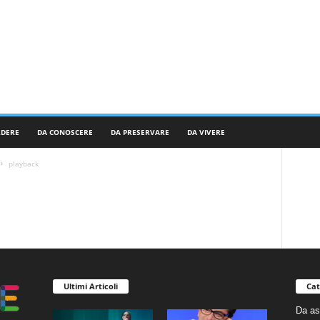
RDERE
DA CONOSCERE
DA PRESERVARE
DA VIVERE
playback
Ultimi Articoli
Cat
Da as