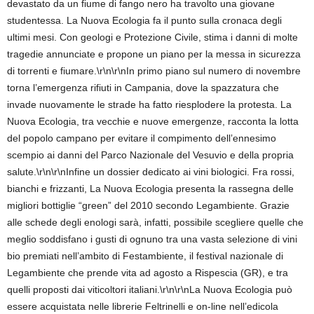
devastato da un fiume di fango nero ha travolto una giovane
studentessa. La Nuova Ecologia fa il punto sulla cronaca degli
ultimi mesi. Con geologi e Protezione Civile, stima i danni di molte
tragedie annunciate e propone un piano per la messa in sicurezza
di torrenti e fiumare.\r\n\r\nIn primo piano sul numero di novembre
torna l’emergenza rifiuti in Campania, dove la spazzatura che
invade nuovamente le strade ha fatto riesplodere la protesta. La
Nuova Ecologia, tra vecchie e nuove emergenze, racconta la lotta
del popolo campano per evitare il compimento dell’ennesimo
scempio ai danni del Parco Nazionale del Vesuvio e della propria
salute.\r\n\r\nInfine un dossier dedicato ai vini biologici. Fra rossi,
bianchi e frizzanti, La Nuova Ecologia presenta la rassegna delle
migliori bottiglie “green” del 2010 secondo Legambiente. Grazie
alle schede degli enologi sarà, infatti, possibile scegliere quelle che
meglio soddisfano i gusti di ognuno tra una vasta selezione di vini
bio premiati nell’ambito di Festambiente, il festival nazionale di
Legambiente che prende vita ad agosto a Rispescia (GR), e tra
quelli proposti dai viticoltori italiani.\r\n\r\nLa Nuova Ecologia può
essere acquistata nelle librerie Feltrinelli e on-line nell’edicola