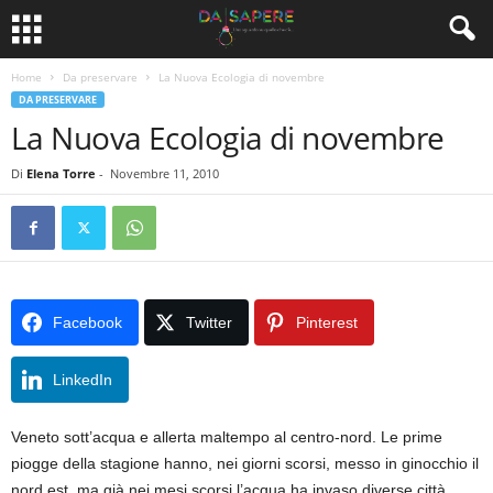
Home
Da preservare
La Nuova Ecologia di novembre
DA PRESERVARE
La Nuova Ecologia di novembre
Di
Elena Torre
-
Novembre 11, 2010
Facebook
Twitter
Pinterest
LinkedIn
Veneto sott’acqua e allerta maltempo al centro-nord. Le prime
piogge della stagione hanno, nei giorni scorsi, messo in ginocchio il
nord est, ma già nei mesi scorsi l’acqua ha invaso diverse città