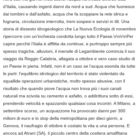
d’Italia, causando ingenti danni da nord a sud. Acqua che fuoriesce
dai tombini e dall’asfalto, acqua che fa scoppiare la rete idrica e
fognaria, circolazione interrotta, treni sospesi e servizi in tilt. Una
storia di dissesto idrogeologico che La Nuova Ecologia di novembre
ripercorre con un’inchiesta condotta lungo tutto il Paese.\r\n\r\nPer
capire perché l’Italia è afflitta da continue, e purtroppo sempre più
spesso tragiche, alluvioni, il mensile di Legambiente comincia il suo
viaggio da Reggio Calabria, allagata a ottobre e vero caso studio di
un Paese in piena. Infatti, non è un caso se l’acqua esonda da tutte
le parti: l’equilibrio idrologico del territorio è stato violentato da
squallide operazioni urbanistiche, molto spesso abusive, con il
risultato che quando piove l’acqua non trova più i suoi canali
naturali ma scivola su cemento e asfalto, o addirittura sotto di essi,
prendendo velocità e spazzando qualsiasi cosa incontri. A Milano, a
settembre scorso, un acquazzone ha provocato danni per 300
milioni di euro e lo stop della metropolitana per dieci giorni, a
Genova, il naufragio di ottobre è costato la vita a una persona. E
ancora ad Atrani (SA), il piccolo centro della costiera amalfitana