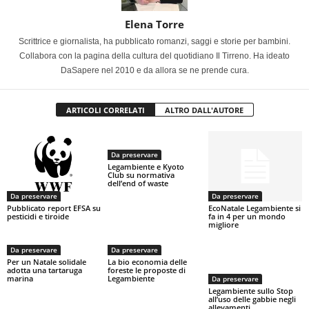
Elena Torre
Scrittrice e giornalista, ha pubblicato romanzi, saggi e storie per bambini.
Collabora con la pagina della cultura del quotidiano Il Tirreno. Ha ideato
DaSapere nel 2010 e da allora se ne prende cura.
ARTICOLI CORRELATI
ALTRO DALL'AUTORE
Da preservare
Legambiente e Kyoto
Club su normativa
dell’end of waste
Da preservare
Da preservare
Pubblicato report EFSA su
EcoNatale Legambiente si
pesticidi e tiroide
fa in 4 per un mondo
migliore
Da preservare
Da preservare
Per un Natale solidale
La bio economia delle
adotta una tartaruga
foreste le proposte di
marina
Legambiente
Da preservare
Legambiente sullo Stop
all’uso delle gabbie negli
allevamenti