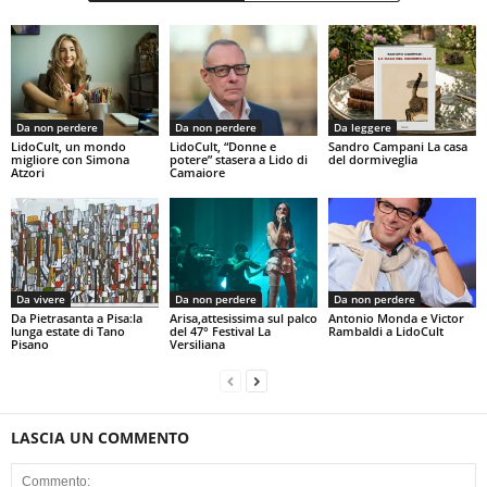
Da non perdere
Da non perdere
Da leggere
LidoCult, un mondo
LidoCult, “Donne e
Sandro Campani La casa
migliore con Simona
potere” stasera a Lido di
del dormiveglia
Atzori
Camaiore
Da vivere
Da non perdere
Da non perdere
Da Pietrasanta a Pisa:la
Arisa,attesissima sul palco
Antonio Monda e Victor
lunga estate di Tano
del 47° Festival La
Rambaldi a LidoCult
Pisano
Versiliana
LASCIA UN COMMENTO