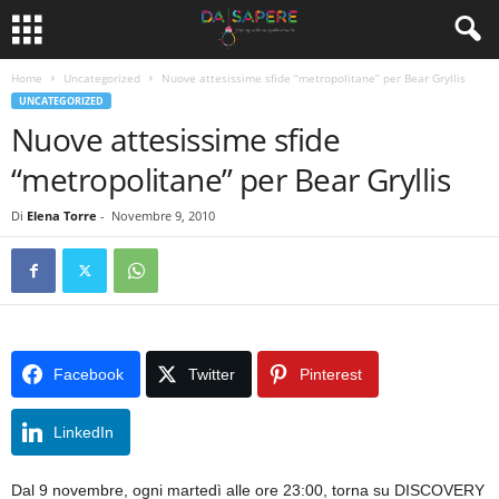
Home
Uncategorized
Nuove attesissime sfide “metropolitane” per Bear Gryllis
UNCATEGORIZED
Nuove attesissime sfide
“metropolitane” per Bear Gryllis
Di
Elena Torre
-
Novembre 9, 2010
Facebook
Twitter
Pinterest
LinkedIn
Dal 9 novembre, ogni martedì alle ore 23:00, torna su DISCOVERY