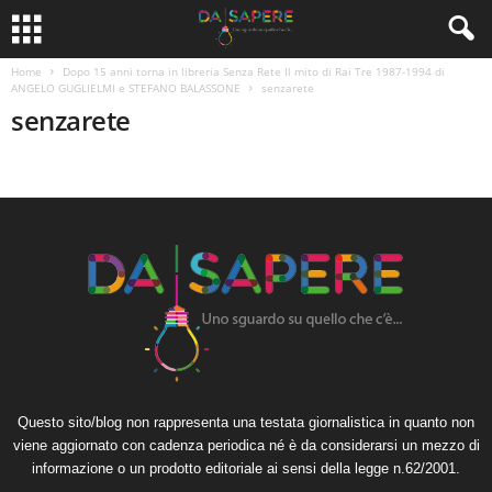
Home
Dopo 15 anni torna in libreria Senza Rete Il mito di Rai Tre 1987-1994 di
ANGELO GUGLIELMI e STEFANO BALASSONE
senzarete
senzarete
Questo sito/blog non rappresenta una testata giornalistica in quanto non
viene aggiornato con cadenza periodica né è da considerarsi un mezzo di
informazione o un prodotto editoriale ai sensi della legge n.62/2001.