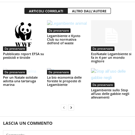
ARTICOLI CORRELATI
ALTRO DALL'AUTORE
Da preservare
Legambiente e Kyoto
Club su normativa
dell’end of waste
Da preservare
Da preservare
Pubblicato report EFSA su
EcoNatale Legambiente si
pesticidi e tiroide
fa in 4 per un mondo
migliore
Da preservare
Da preservare
Per un Natale solidale
La bio economia delle
adotta una tartaruga
foreste le proposte di
marina
Legambiente
Da preservare
Legambiente sullo Stop
all’uso delle gabbie negli
allevamenti
LASCIA UN COMMENTO