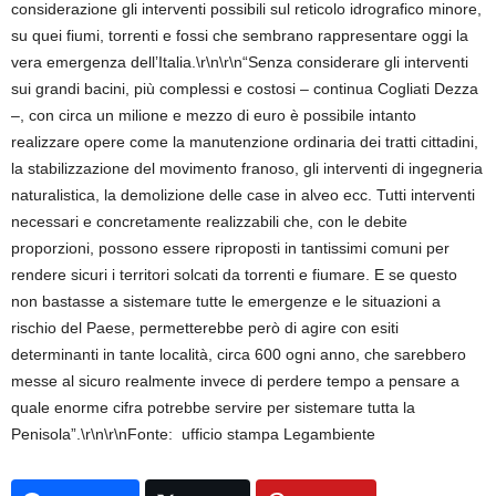
considerazione gli interventi possibili sul reticolo idrografico minore,
su quei fiumi, torrenti e fossi che sembrano rappresentare oggi la
vera emergenza dell’Italia.\r\n\r\n“Senza considerare gli interventi
sui grandi bacini, più complessi e costosi – continua Cogliati Dezza
–, con circa un milione e mezzo di euro è possibile intanto
realizzare opere come la manutenzione ordinaria dei tratti cittadini,
la stabilizzazione del movimento franoso, gli interventi di ingegneria
naturalistica, la demolizione delle case in alveo ecc. Tutti interventi
necessari e concretamente realizzabili che, con le debite
proporzioni, possono essere riproposti in tantissimi comuni per
rendere sicuri i territori solcati da torrenti e fiumare. E se questo
non bastasse a sistemare tutte le emergenze e le situazioni a
rischio del Paese, permetterebbe però di agire con esiti
determinanti in tante località, circa 600 ogni anno, che sarebbero
messe al sicuro realmente invece di perdere tempo a pensare a
quale enorme cifra potrebbe servire per sistemare tutta la
Penisola”.\r\n\r\nFonte: ufficio stampa Legambiente