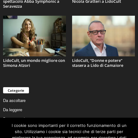
spettacolo Abba Symphonic a
Nicola Gratteri a LidoCult
Seravezza
LidoCult, un mondo migliore con
LidoCult, “Donne e potere”
Simona Atzori
stasera a Lido di Camaiore
Categorie
Da ascoltare
Da leggere
Da non perdere
I cookie sono importanti per il corretto funzionamento di un
Da conoscere
sito. Utilizziamo i cookie sia tecnici che di terze parti per
migliorare la tua esperienza, ad esempio per ricordare i dati
Da preservare