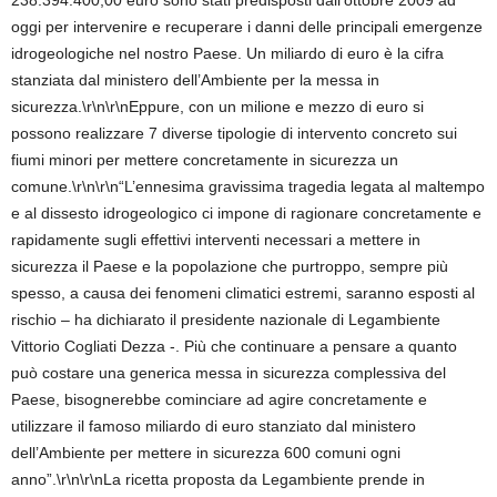
238.394.400,00 euro sono stati predisposti dall’ottobre 2009 ad
oggi per intervenire e recuperare i danni delle principali emergenze
idrogeologiche nel nostro Paese. Un miliardo di euro è la cifra
stanziata dal ministero dell’Ambiente per la messa in
sicurezza.\r\n\r\nEppure, con un milione e mezzo di euro si
possono realizzare 7 diverse tipologie di intervento concreto sui
fiumi minori per mettere concretamente in sicurezza un
comune.\r\n\r\n“L’ennesima gravissima tragedia legata al maltempo
e al dissesto idrogeologico ci impone di ragionare concretamente e
rapidamente sugli effettivi interventi necessari a mettere in
sicurezza il Paese e la popolazione che purtroppo, sempre più
spesso, a causa dei fenomeni climatici estremi, saranno esposti al
rischio – ha dichiarato il presidente nazionale di Legambiente
Vittorio Cogliati Dezza -. Più che continuare a pensare a quanto
può costare una generica messa in sicurezza complessiva del
Paese, bisognerebbe cominciare ad agire concretamente e
utilizzare il famoso miliardo di euro stanziato dal ministero
dell’Ambiente per mettere in sicurezza 600 comuni ogni
anno”.\r\n\r\nLa ricetta proposta da Legambiente prende in