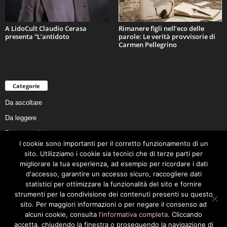
A LidoCult Claudio Cerasa
Rimanere figli nell’eco delle
presenta “L’antidoto
parole: Le verità provvisorie di
Carmen Pellegrino
Categorie
Da ascoltare
Da leggere
Da non perdere
I cookie sono importanti per il corretto funzionamento di un
Da conoscere
sito. Utilizziamo i cookie sia tecnici che di terze parti per
Da preservare
migliorare la tua esperienza, ad esempio per ricordare i dati
d'accesso, garantire un accesso sicuro, raccogliere dati
Da vivere
statistici per ottimizzare la funzionalità del sito e fornire
Cookie Policy
strumenti per la condivisione dei contenuti presenti su questo
sito. Per maggiori informazioni o per negare il consenso ad
alcuni cookie, consulta
l'informativa completa
. Cliccando
accetta, chiudendo la finestra o proseguendo la navigazione di