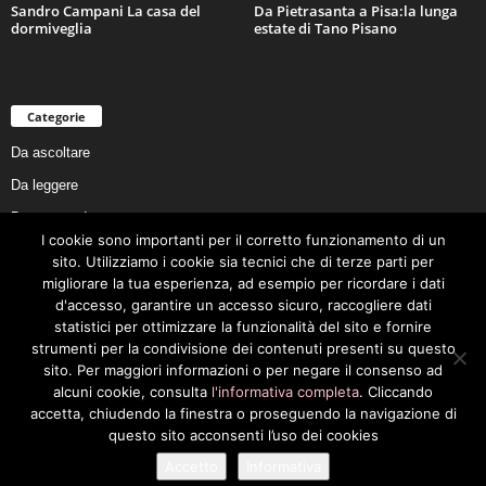
Sandro Campani La casa del
Da Pietrasanta a Pisa:la lunga
dormiveglia
estate di Tano Pisano
Categorie
Da ascoltare
Da leggere
Da non perdere
I cookie sono importanti per il corretto funzionamento di un
Da conoscere
sito. Utilizziamo i cookie sia tecnici che di terze parti per
Da preservare
migliorare la tua esperienza, ad esempio per ricordare i dati
d'accesso, garantire un accesso sicuro, raccogliere dati
Da vivere
statistici per ottimizzare la funzionalità del sito e fornire
Cookie Policy
strumenti per la condivisione dei contenuti presenti su questo
sito. Per maggiori informazioni o per negare il consenso ad
alcuni cookie, consulta
l'informativa completa
. Cliccando
accetta, chiudendo la finestra o proseguendo la navigazione di
questo sito acconsenti l’uso dei cookies
Privacy Policy
Cookie Policy
Accetto
Informativa
© 2026