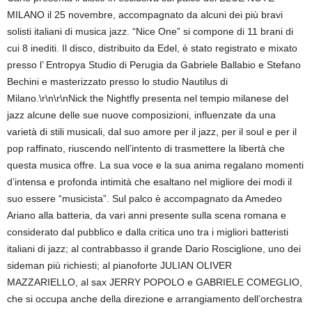
MILANO il 25 novembre, accompagnato da alcuni dei più bravi
solisti italiani di musica jazz. “Nice One” si compone di 11 brani di
cui 8 inediti. Il disco, distribuito da Edel, è stato registrato e mixato
presso l’ Entropya Studio di Perugia da Gabriele Ballabio e Stefano
Bechini e masterizzato presso lo studio Nautilus di
Milano.\r\n\r\nNick the Nightfly presenta nel tempio milanese del
jazz alcune delle sue nuove composizioni, influenzate da una
varietà di stili musicali, dal suo amore per il jazz, per il soul e per il
pop raffinato, riuscendo nell’intento di trasmettere la libertà che
questa musica offre. La sua voce e la sua anima regalano momenti
d’intensa e profonda intimità che esaltano nel migliore dei modi il
suo essere “musicista”. Sul palco è accompagnato da Amedeo
Ariano alla batteria, da vari anni presente sulla scena romana e
considerato dal pubblico e dalla critica uno tra i migliori batteristi
italiani di jazz; al contrabbasso il grande Dario Rosciglione, uno dei
sideman più richiesti; al pianoforte JULIAN OLIVER
MAZZARIELLO, al sax JERRY POPOLO e GABRIELE COMEGLIO,
che si occupa anche della direzione e arrangiamento dell’orchestra