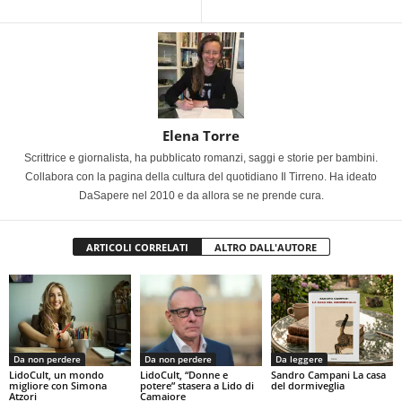
Elena Torre
Scrittrice e giornalista, ha pubblicato romanzi, saggi e storie per bambini.
Collabora con la pagina della cultura del quotidiano Il Tirreno. Ha ideato
DaSapere nel 2010 e da allora se ne prende cura.
ARTICOLI CORRELATI
ALTRO DALL'AUTORE
Da non perdere
Da non perdere
Da leggere
LidoCult, un mondo
LidoCult, “Donne e
Sandro Campani La casa
migliore con Simona
potere” stasera a Lido di
del dormiveglia
Atzori
Camaiore