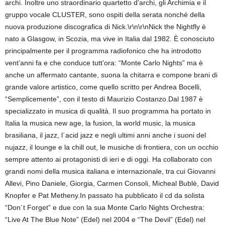
archi. Inoltre uno straordinario quartetto d’archi, gli Archimia e il
gruppo vocale CLUSTER, sono ospiti della serata nonché della
nuova produzione discografica di Nick.\r\n\r\nNick the Nightfly è
nato a Glasgow, in Scozia, ma vive in Italia dal 1982. È conosciuto
principalmente per il programma radiofonico che ha introdotto
vent’anni fa e che conduce tutt’ora: “Monte Carlo Nights” ma è
anche un affermato cantante, suona la chitarra e compone brani di
grande valore artistico, come quello scritto per Andrea Bocelli,
“Semplicemente”, con il testo di Maurizio Costanzo.Dal 1987 è
specializzato in musica di qualità. Il suo programma ha portato in
Italia la musica new age, la fusion, la world music, la musica
brasiliana, il jazz, l´acid jazz e negli ultimi anni anche i suoni del
nujazz, il lounge e la chill out, le musiche di frontiera, con un occhio
sempre attento ai protagonisti di ieri e di oggi. Ha collaborato con
grandi nomi della musica italiana e internazionale, tra cui Giovanni
Allevi, Pino Daniele, Giorgia, Carmen Consoli, Micheal Bublè, David
Knopfer e Pat Metheny.In passato ha pubblicato il cd da solista
“Don´t Forget” e due con la sua Monte Carlo Nights Orchestra:
“Live At The Blue Note” (Edel) nel 2004 e “The Devil” (Edel) nel