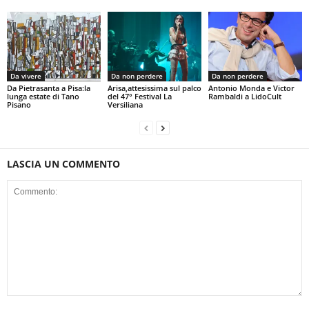
Da vivere
Da non perdere
Da non perdere
Da Pietrasanta a Pisa:la
Arisa,attesissima sul palco
Antonio Monda e Victor
lunga estate di Tano
del 47° Festival La
Rambaldi a LidoCult
Pisano
Versiliana
LASCIA UN COMMENTO