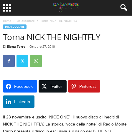
Home
Da ascoltare
Torna NICK THE NIGHTFLY
DA ASCOLTARE
Torna NICK THE NIGHTFLY
Di
Elena Torre
-
Ottobre 27, 2010
Facebook
Twitter
Pinterest
LinkedIn
Il 23 novembre è uscito “NICE ONE”, il nuovo disco di inediti di
NICK THE NIGHTFLY. La storica “voce della notte” di Radio Monte
Carlo presenta il disco in esclusiva sul palco del BLUE NOTE