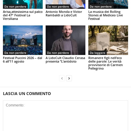
Da non perdere
Da non perdere
Da non perdere
Arisa,attesissima sul palco
Antonio Monda e Victor
La musica dei Rolling
del 47° Festival La
Rambaldi a LidoCult
Stones al Mediceo Live
Versiliana
Festival
Da non perdere
Da non perdere
Da leggere
Festival Puccini 2026 – dal
A LidoCult Claudio Cerasa
Rimanere figli nell’eco
6 all’11 agosto
presenta “L’antidoto
delle parole: Le verità
provvisorie di Carmen
Pellegrino
LASCIA UN COMMENTO