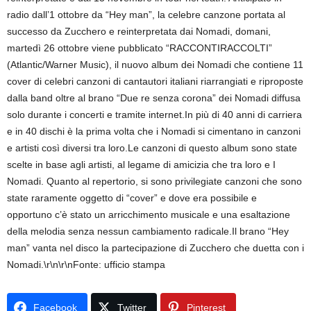
radio dall’1 ottobre da “Hey man”, la celebre canzone portata al
successo da Zucchero e reinterpretata dai Nomadi, domani,
martedì 26 ottobre viene pubblicato “RACCONTIRACCOLTI”
(Atlantic/Warner Music), il nuovo album dei Nomadi che contiene 11
cover di celebri canzoni di cantautori italiani riarrangiati e riproposte
dalla band oltre al brano “Due re senza corona” dei Nomadi diffusa
solo durante i concerti e tramite internet.In più di 40 anni di carriera
e in 40 dischi è la prima volta che i Nomadi si cimentano in canzoni
e artisti così diversi tra loro.Le canzoni di questo album sono state
scelte in base agli artisti, al legame di amicizia che tra loro e I
Nomadi. Quanto al repertorio, si sono privilegiate canzoni che sono
state raramente oggetto di “cover” e dove era possibile e
opportuno c’è stato un arricchimento musicale e una esaltazione
della melodia senza nessun cambiamento radicale.Il brano “Hey
man” vanta nel disco la partecipazione di Zucchero che duetta con i
Nomadi.\r\n\r\nFonte: ufficio stampa
Facebook
Twitter
Pinterest