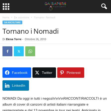
Home
Da ascoltare
Tornano i Nomadi
DA ASCOLTARE
Tornano i Nomadi
Di
Elena Torre
-
Ottobre 26, 2010
Facebook
Twitter
Pinterest
LinkedIn
NOMADI Da oggi in tutti i negozi\r\n\r\nRACCONTIRACCOLTI è un
album di cover di canzoni di artisti italiani riarrangiate e
reinterpretate e dal 13 novembre in tour nei teatri. Anticipato in