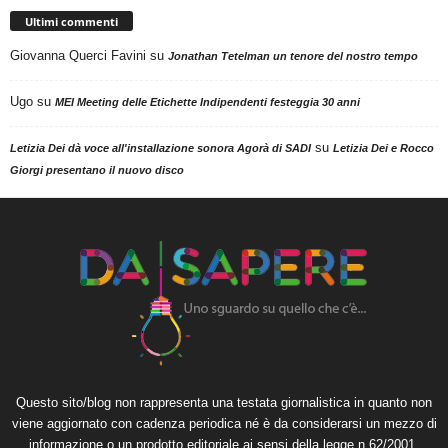
Ultimi commenti
Giovanna Querci Favini
su
Jonathan Tetelman un tenore del nostro tempo
Ugo
su
MEI Meeting delle Etichette Indipendenti festeggia 30 anni
su
Letizia Dei dà voce all'installazione sonora Agorà di SADI
Letizia Dei e Rocco
Giorgi presentano il nuovo disco
Questo sito/blog non rappresenta una testata giornalistica in quanto non
viene aggiornato con cadenza periodica né è da considerarsi un mezzo di
informazione o un prodotto editoriale ai sensi della legge n.62/2001.