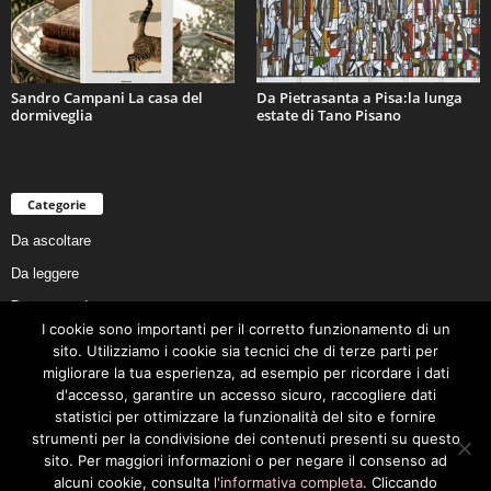
Sandro Campani La casa del
Da Pietrasanta a Pisa:la lunga
dormiveglia
estate di Tano Pisano
Categorie
Da ascoltare
Da leggere
Da non perdere
I cookie sono importanti per il corretto funzionamento di un
Da conoscere
sito. Utilizziamo i cookie sia tecnici che di terze parti per
Da preservare
migliorare la tua esperienza, ad esempio per ricordare i dati
d'accesso, garantire un accesso sicuro, raccogliere dati
Da vivere
statistici per ottimizzare la funzionalità del sito e fornire
Cookie Policy
strumenti per la condivisione dei contenuti presenti su questo
sito. Per maggiori informazioni o per negare il consenso ad
alcuni cookie, consulta
l'informativa completa
. Cliccando