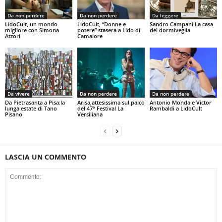
Da non perdere
Da non perdere
Da leggere
LidoCult, un mondo
LidoCult, “Donne e
Sandro Campani La casa
migliore con Simona
potere” stasera a Lido di
del dormiveglia
Atzori
Camaiore
Da vivere
Da non perdere
Da non perdere
Da Pietrasanta a Pisa:la
Arisa,attesissima sul palco
Antonio Monda e Victor
lunga estate di Tano
del 47° Festival La
Rambaldi a LidoCult
Pisano
Versiliana
LASCIA UN COMMENTO