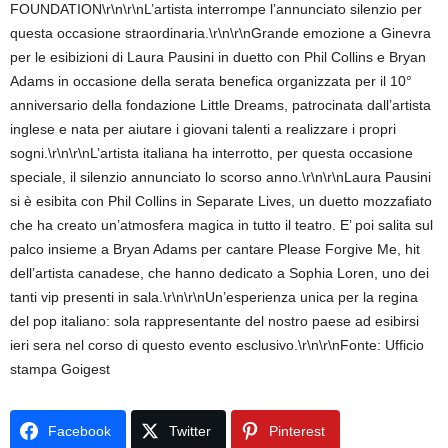
FOUNDATION\r\n\r\nL’artista interrompe l’annunciato silenzio per
questa occasione straordinaria.\r\n\r\nGrande emozione a Ginevra
per le esibizioni di Laura Pausini in duetto con Phil Collins e Bryan
Adams in occasione della serata benefica organizzata per il 10°
anniversario della fondazione Little Dreams, patrocinata dall’artista
inglese e nata per aiutare i giovani talenti a realizzare i propri
sogni.\r\n\r\nL’artista italiana ha interrotto, per questa occasione
speciale, il silenzio annunciato lo scorso anno.\r\n\r\nLaura Pausini
si è esibita con Phil Collins in Separate Lives, un duetto mozzafiato
che ha creato un’atmosfera magica in tutto il teatro. E’ poi salita sul
palco insieme a Bryan Adams per cantare Please Forgive Me, hit
dell’artista canadese, che hanno dedicato a Sophia Loren, uno dei
tanti vip presenti in sala.\r\n\r\nUn’esperienza unica per la regina
del pop italiano: sola rappresentante del nostro paese ad esibirsi
ieri sera nel corso di questo evento esclusivo.\r\n\r\nFonte: Ufficio
stampa Goigest
Facebook
Twitter
Pinterest