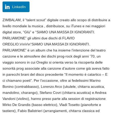
LinkedIn
ZIMBALAM, il “talent scout” digitale creato allo scopo di distribuire a
livello mondiale la musica , distribuisce, su iTunes e nei maggiori
digital store, “GIù” e “SIAMO UNA MASSA DI IGNORANTI.
PARLIAMONE” gli ultimi due dischi di FLAVIO
OREGLIO.\r\n\r\n“SIAMO UNA MASSA DI IGNORANTI.
PARLIAMONE” è un album che ha insieme l’intenzione del teatro
canzone e le atmosfere dei dischi prog-rock degli anni ’70, un
viaggio sonoro in cui Oreglio si orienta verso la riscoperta delle
sonorità prog associate alla canzone d’autore come già aveva fatto
in parecchi brani del disco precedente “Il momento è catartico – E
ci chiamano poeti”. Per l’occasione, oltre ai fedelissimi Marino
Bonino (contrabbasso), Lorenzo Arco (ukulele, chitarra acustica,
mandolino, charango), Stefano Covri (chitarra acustica) e Andrea
Vandoni (violino), hanno preso parte alla session di registrazione
Mirko De Grandis (basso elettrico), Vladi Tosetto (pianoforte e
tastiere), Fabio Balistrieri (arrangiamenti, chitarra classica ed