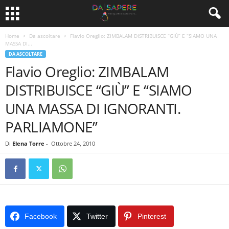
Home
Da ascoltare
Flavio Oreglio: ZIMBALAM DISTRIBUISCE “GIÙ” E “SIAMO UNA
MASSA DI...
DA ASCOLTARE
Flavio Oreglio: ZIMBALAM
DISTRIBUISCE “GIÙ” E “SIAMO
UNA MASSA DI IGNORANTI.
PARLIAMONE”
Di
Elena Torre
-
Ottobre 24, 2010
Facebook
Twitter
Pinterest