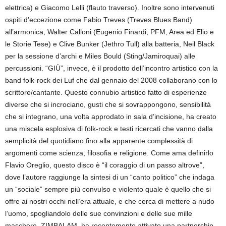
elettrica) e Giacomo Lelli (flauto traverso). Inoltre sono intervenuti
ospiti d’eccezione come Fabio Treves (Treves Blues Band)
all’armonica, Walter Calloni (Eugenio Finardi, PFM, Area ed Elio e
le Storie Tese) e Clive Bunker (Jethro Tull) alla batteria, Neil Black
per la sessione d’archi e Miles Bould (Sting/Jamiroquai) alle
percussioni. “GIÙ”, invece, è il prodotto dell’incontro artistico con la
band folk-rock dei Luf che dal gennaio del 2008 collaborano con lo
scrittore/cantante. Questo connubio artistico fatto di esperienze
diverse che si incrociano, gusti che si sovrappongono, sensibilità
che si integrano, una volta approdato in sala d’incisione, ha creato
una miscela esplosiva di folk-rock e testi ricercati che vanno dalla
semplicità del quotidiano fino alla apparente complessità di
argomenti come scienza, filosofia e religione. Come ama definirlo
Flavio Oreglio, questo disco è “il coraggio di un passo altrove”,
dove l’autore raggiunge la sintesi di un “canto politico” che indaga
un “sociale” sempre più convulso e violento quale è quello che si
offre ai nostri occhi nell’era attuale, e che cerca di mettere a nudo
l’uomo, spogliandolo delle sue convinzioni e delle sue mille
maschere. ZIMBALAM, ha recentemente attivato una partnership