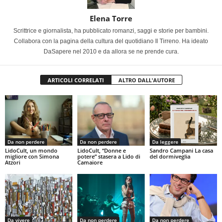
Elena Torre
Scrittrice e giornalista, ha pubblicato romanzi, saggi e storie per bambini.
Collabora con la pagina della cultura del quotidiano Il Tirreno. Ha ideato
DaSapere nel 2010 e da allora se ne prende cura.
ARTICOLI CORRELATI
ALTRO DALL'AUTORE
Da non perdere
Da non perdere
Da leggere
LidoCult, un mondo
LidoCult, “Donne e
Sandro Campani La casa
migliore con Simona
potere” stasera a Lido di
del dormiveglia
Atzori
Camaiore
Da vivere
Da non perdere
Da non perdere