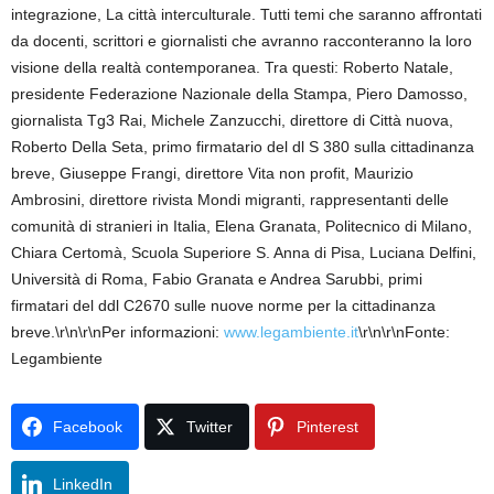
integrazione, La città interculturale. Tutti temi che saranno affrontati
da docenti, scrittori e giornalisti che avranno racconteranno la loro
visione della realtà contemporanea. Tra questi: Roberto Natale,
presidente Federazione Nazionale della Stampa, Piero Damosso,
giornalista Tg3 Rai, Michele Zanzucchi, direttore di Città nuova,
Roberto Della Seta, primo firmatario del dl S 380 sulla cittadinanza
breve, Giuseppe Frangi, direttore Vita non profit, Maurizio
Ambrosini, direttore rivista Mondi migranti, rappresentanti delle
comunità di stranieri in Italia, Elena Granata, Politecnico di Milano,
Chiara Certomà, Scuola Superiore S. Anna di Pisa, Luciana Delfini,
Università di Roma, Fabio Granata e Andrea Sarubbi, primi
firmatari del ddl C2670 sulle nuove norme per la cittadinanza
breve.\r\n\r\nPer informazioni:
www.legambiente.it
\r\n\r\nFonte:
Legambiente
Facebook
Twitter
Pinterest
LinkedIn