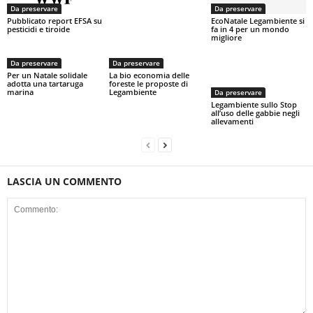
Da preservare
Da preservare
Pubblicato report EFSA su
EcoNatale Legambiente si
pesticidi e tiroide
fa in 4 per un mondo
migliore
Da preservare
Da preservare
Per un Natale solidale
La bio economia delle
adotta una tartaruga
foreste le proposte di
marina
Legambiente
Da preservare
Legambiente sullo Stop
all’uso delle gabbie negli
allevamenti
LASCIA UN COMMENTO