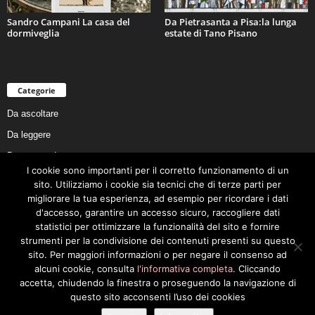
Sandro Campani La casa del
Da Pietrasanta a Pisa:la lunga
dormiveglia
estate di Tano Pisano
Categorie
Da ascoltare
Da leggere
Da non perdere
I cookie sono importanti per il corretto funzionamento di un
Da conoscere
sito. Utilizziamo i cookie sia tecnici che di terze parti per
migliorare la tua esperienza, ad esempio per ricordare i dati
Da preservare
d'accesso, garantire un accesso sicuro, raccogliere dati
Da vivere
statistici per ottimizzare la funzionalità del sito e fornire
strumenti per la condivisione dei contenuti presenti su questo
Cookie Policy
sito. Per maggiori informazioni o per negare il consenso ad
alcuni cookie, consulta
l'informativa completa
. Cliccando
accetta, chiudendo la finestra o proseguendo la navigazione di
questo sito acconsenti l’uso dei cookies
Privacy Policy
Cookie Policy