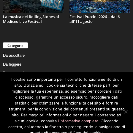
La musica dei Rolling Stones al
Festival Puccini 2026 – dal 6
Mediceo Live Festival
all’11 agosto
Categorie
Da ascoltare
Da leggere
Da non perdere
I cookie sono importanti per il corretto funzionamento di un
Da conoscere
sito. Utilizziamo i cookie sia tecnici che di terze parti per
Da preservare
migliorare la tua esperienza, ad esempio per ricordare i dati
d'accesso, garantire un accesso sicuro, raccogliere dati
Da vivere
statistici per ottimizzare la funzionalità del sito e fornire
Cookie Policy
strumenti per la condivisione dei contenuti presenti su questo
sito. Per maggiori informazioni o per negare il consenso ad
alcuni cookie, consulta
l'informativa completa
. Cliccando
accetta, chiudendo la finestra o proseguendo la navigazione di
questo sito acconsenti l’uso dei cookies