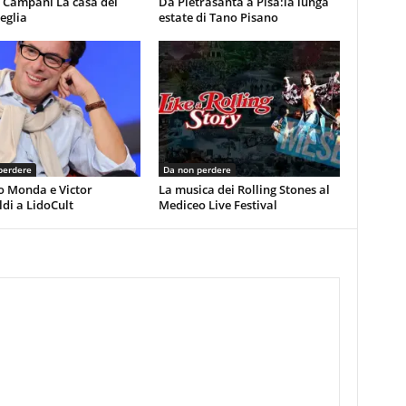
 Campani La casa del
Da Pietrasanta a Pisa:la lunga
eglia
estate di Tano Pisano
perdere
Da non perdere
o Monda e Victor
La musica dei Rolling Stones al
di a LidoCult
Mediceo Live Festival