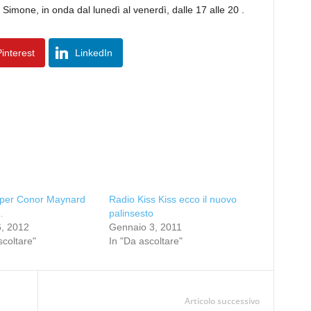
imone, in onda dal lunedì al venerdì, dalle 17 alle 20 .
interest
LinkedIn
l per Conor Maynard
Radio Kiss Kiss ecco il nuovo
…
palinsesto
6, 2012
Gennaio 3, 2011
scoltare"
In "Da ascoltare"
Articolo successivo