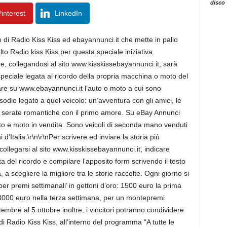
disco
interest
LinkedIn
o di Radio Kiss Kiss ed ebayannunci.it che mette in palio
to Radio kiss Kiss per questa speciale iniziativa
bre, collegandosi al sito www.kisskissebayannunci.it, sarà
speciale legata al ricordo della propria macchina o moto del
care su www.ebayannunci.it l’auto o moto a cui sono
odio legato a quel veicolo: un’avventura con gli amici, le
a le serate romantiche con il primo amore. Su eBay Annunci
to e moto in vendita. Sono veicoli di seconda mano venduti
 d’Italia.\r\n\r\nPer scrivere ed inviare la storia più
llegarsi al sito www.kisskissebayannunci.it, indicare
a del ricordo e compilare l’apposito form scrivendo il testo
, a scegliere la migliore tra le storie raccolte. Ogni giorno si
er premi settimanali’ in gettoni d’oro: 1500 euro la prima
000 euro nella terza settimana, per un montepremi
mbre al 5 ottobre inoltre, i vincitori potranno condividere
ri di Radio Kiss Kiss, all’interno del programma “A tutte le