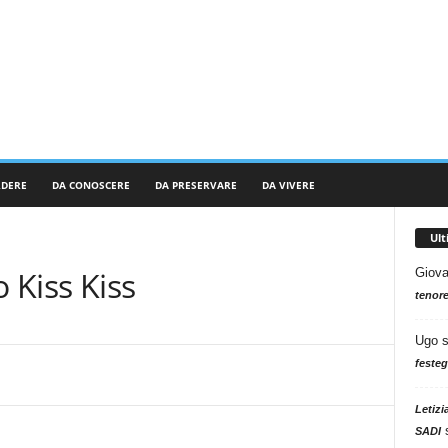
RDERE
DA CONOSCERE
DA PRESERVARE
DA VIVERE
Ul
o Kiss Kiss
Giova
tenore
Ugo
festeg
Letizi
SADI