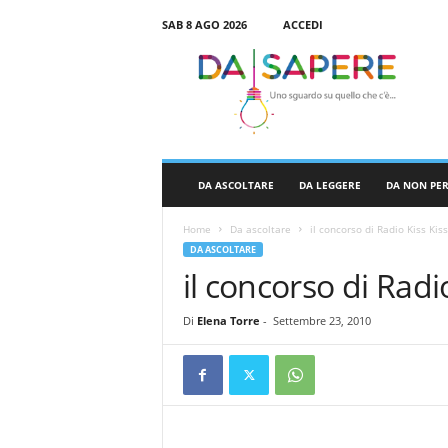
SAB 8 AGO 2026
ACCEDI
D
a
S
a
p
e
r
DA ASCOLTARE
DA LEGGERE
DA NON PE
e
Home
Da ascoltare
il concorso di Radio Kiss Kiss
DA ASCOLTARE
il concorso di Radi
Di
Elena Torre
-
Settembre 23, 2010