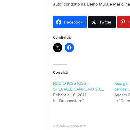
auto” condotto da Demo Mura e Mariolina S
Facebook
Twitter
P
Condividi:
Correlati
RADIO KISS KISS –
Kiss gir
SPECIALE SANREMO 2011
cercasi
Febbraio 16, 2011
Agosto 
In "Da ascoltare"
In "Da a
Articolo precedente