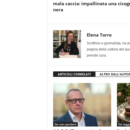
mala caccia: impallinata una cicog
nera
Elena Torre
Scrittrice e giornalista, ha
pagina della cultura del qu
prende cura.
ARTICOLI CORRELATI
ALTRO DALL'AUTO
Da non perdere
Da legg