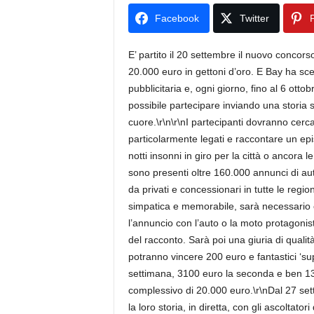
Facebook
Twitter
P
E’ partito il 20 settembre il nuovo concors
20.000 euro in gettoni d’oro. E Bay ha scel
pubblicitaria e, ogni giorno, fino al 6 otto
possibile partecipare inviando una storia 
cuore.\r\n\r\nI partecipanti dovranno cer
particolarmente legati e raccontare un epis
notti insonni in giro per la città o ancor
sono presenti oltre 160.000 annunci di au
da privati e concessionari in tutte le regioni
simpatica e memorabile, sarà necessario co
l’annuncio con l’auto o la moto protagonist
del racconto. Sarà poi una giuria di qualità
potranno vincere 200 euro e fantastici ‘sup
settimana, 3100 euro la seconda e ben 13
complessivo di 20.000 euro.\r\nDal 27 sette
la loro storia, in diretta, con gli ascoltato