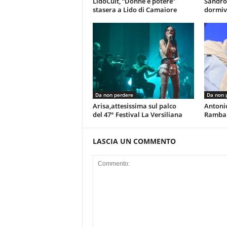
LidoCult, “Donne e potere”
Sandro
stasera a Lido di Camaiore
dormiv
Da non perdere
Da non 
Arisa,attesissima sul palco
Antoni
del 47° Festival La Versiliana
Rambal
LASCIA UN COMMENTO