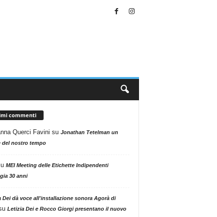
timi commenti
nna Querci Favini
su
Jonathan Tetelman un
 del nostro tempo
su
MEI Meeting delle Etichette Indipendenti
gia 30 anni
a Dei dà voce all'installazione sonora Agorà di
su
Letizia Dei e Rocco Giorgi presentano il nuovo