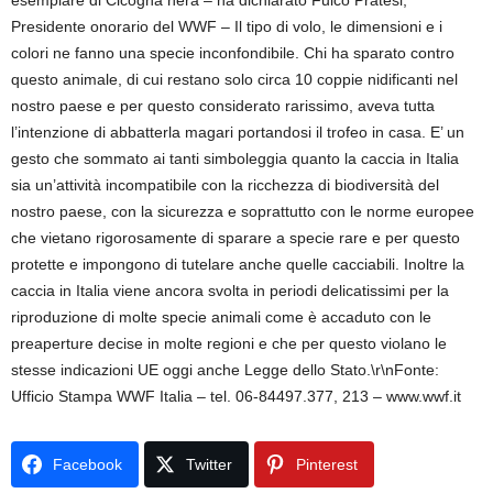
esemplare di Cicogna nera – ha dichiarato Fulco Pratesi,
Presidente onorario del WWF – Il tipo di volo, le dimensioni e i
colori ne fanno una specie inconfondibile. Chi ha sparato contro
questo animale, di cui restano solo circa 10 coppie nidificanti nel
nostro paese e per questo considerato rarissimo, aveva tutta
l’intenzione di abbatterla magari portandosi il trofeo in casa. E’ un
gesto che sommato ai tanti simboleggia quanto la caccia in Italia
sia un’attività incompatibile con la ricchezza di biodiversità del
nostro paese, con la sicurezza e soprattutto con le norme europee
che vietano rigorosamente di sparare a specie rare e per questo
protette e impongono di tutelare anche quelle cacciabili. Inoltre la
caccia in Italia viene ancora svolta in periodi delicatissimi per la
riproduzione di molte specie animali come è accaduto con le
preaperture decise in molte regioni e che per questo violano le
stesse indicazioni UE oggi anche Legge dello Stato.\r\nFonte:
Ufficio Stampa WWF Italia – tel. 06-84497.377, 213 – www.wwf.it
Facebook
Twitter
Pinterest