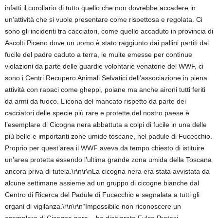
infatti il corollario di tutto quello che non dovrebbe accadere in
un’attività che si vuole presentare come rispettosa e regolata. Ci
sono gli incidenti tra cacciatori, come quello accaduto in provincia di
Ascolti Piceno dove un uomo è stato raggiunto dai pallini partiti dal
fucile del padre caduto a terra, le multe emesse per continue
violazioni da parte delle guardie volontarie venatorie del WWF, ci
sono i Centri Recupero Animali Selvatici dell’associazione in piena
attività con rapaci come gheppi, poiane ma anche aironi tutti feriti
da armi da fuoco. L’icona del mancato rispetto da parte dei
cacciatori delle specie più rare e protette del nostro paese è
l’esemplare di Cicogna nera abbattuta a colpi di fucile in una delle
più belle e importanti zone umide toscane, nel padule di Fucecchio.
Proprio per quest’area il WWF aveva da tempo chiesto di istituire
un’area protetta essendo l’ultima grande zona umida della Toscana
ancora priva di tutela.\r\n\r\nLa cicogna nera era stata avvistata da
alcune settimane assieme ad un gruppo di cicogne bianche dal
Centro di Ricerca del Padule di Fucecchio e segnalata a tutti gli
organi di vigilanza.\r\n\r\n“Impossibile non riconoscere un