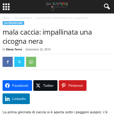
Home
Da preservare
mala caccia: impallinata una cicogna nera
DA PRESERVARE
mala caccia: impallinata una
cicogna nera
Di
Elena Torre
-
Settembre 22, 2010
Facebook
Twitter
Pinterest
LinkedIn
La prima giornata di caccia si è aperta sotto i peggiori auspici: c’è