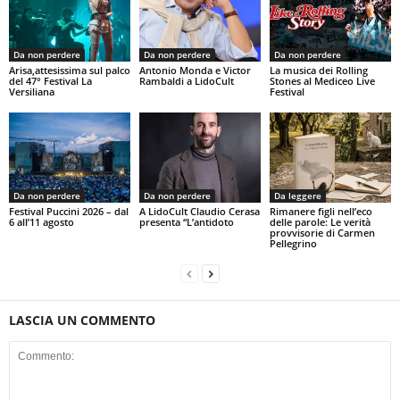
Da non perdere
Da non perdere
Da non perdere
Arisa,attesissima sul palco
Antonio Monda e Victor
La musica dei Rolling
del 47° Festival La
Rambaldi a LidoCult
Stones al Mediceo Live
Versiliana
Festival
Da non perdere
Da non perdere
Da leggere
Festival Puccini 2026 – dal
A LidoCult Claudio Cerasa
Rimanere figli nell’eco
6 all’11 agosto
presenta “L’antidoto
delle parole: Le verità
provvisorie di Carmen
Pellegrino
LASCIA UN COMMENTO