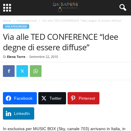
Home
Uncategorized
Via alle TED CONFERENCE “Idee degne di essere diffuse”
UNCATEGORIZED
Via alle TED CONFERENCE “Idee
degne di essere diffuse”
Di
Elena Torre
-
Settembre 22, 2010
Facebook
Twitter
Pinterest
LinkedIn
In esclusiva per MUSIC BOX (Sky, canale 703) arrivano in Italia, in