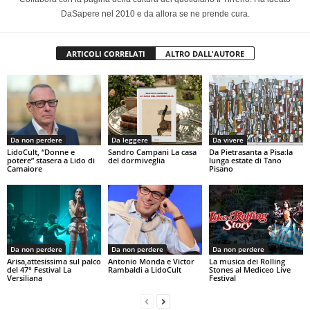
DaSapere nel 2010 e da allora se ne prende cura.
ARTICOLI CORRELATI
ALTRO DALL'AUTORE
Da non perdere
Da leggere
Da vivere
LidoCult, “Donne e
Sandro Campani La casa
Da Pietrasanta a Pisa:la
potere” stasera a Lido di
del dormiveglia
lunga estate di Tano
Camaiore
Pisano
Da non perdere
Da non perdere
Da non perdere
Arisa,attesissima sul palco
Antonio Monda e Victor
La musica dei Rolling
del 47° Festival La
Rambaldi a LidoCult
Stones al Mediceo Live
Versiliana
Festival