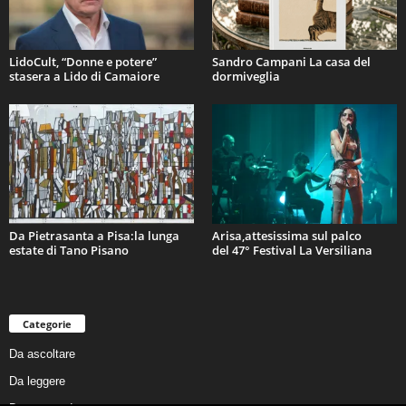
LidoCult, “Donne e potere”
Sandro Campani La casa del
stasera a Lido di Camaiore
dormiveglia
Da Pietrasanta a Pisa:la lunga
Arisa,attesissima sul palco
estate di Tano Pisano
del 47° Festival La Versiliana
Categorie
Da ascoltare
Da leggere