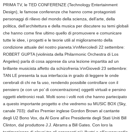
PRIMA TV, le TED CONFERENZE (Technology Entertainment
Design), le famose conferenze che hanno come protagonisti
personaggi di rilievo del mondo della scienza, dell’arte, della
politica, dell’architettura e della musica per discutere su temi globali
che hanno come fine ultimo quello di promuovere e comunicare
tutte le idee, i progetti e le teorie utili al miglioramento della
condizione attuale del nostro pianeta.\r\nMercoledì 22 settembre:
ROBERT GUPTA (violinista della Philarmonic Orchestra di Los
Angeles) parla di cosa apprese da una lezione impartita ad un
brillante musicista affetto da schizofrenia.\r\nGiovedi 23 settembre:
TAN LE presenta la sua interfaccia in grado di leggere le onde
cerebrali di chi ne fa uso, rendendo possibile controllare con il
pensiero (e con un po’ di concentrazione) oggetti virtuali e persino
oggetti elettronici reali. Molti sono i volti noti che hanno partecipato
a questo importante progetto e che vedremo su MUSIC BOX (Sky,
canale 703): dall’ex Premier inglese Gordon Brown al cantante
degli U2 Bono Vox, da Al Gore all’ex Presidente degli Stati Uniti Bill
Clinton, dal produttore J.J. Abrams a Bill Gates. Con loro la