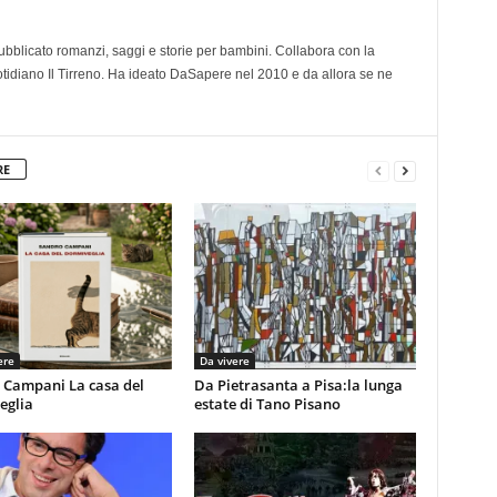
 pubblicato romanzi, saggi e storie per bambini. Collabora con la
otidiano Il Tirreno. Ha ideato DaSapere nel 2010 e da allora se ne
RE
ere
Da vivere
 Campani La casa del
Da Pietrasanta a Pisa:la lunga
eglia
estate di Tano Pisano