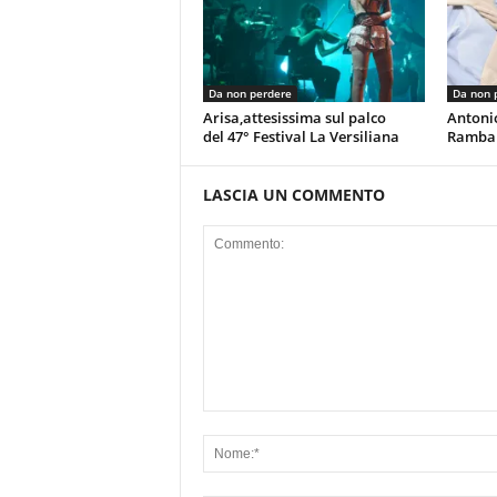
Da non perdere
Da non 
Arisa,attesissima sul palco
Antoni
del 47° Festival La Versiliana
Rambal
LASCIA UN COMMENTO