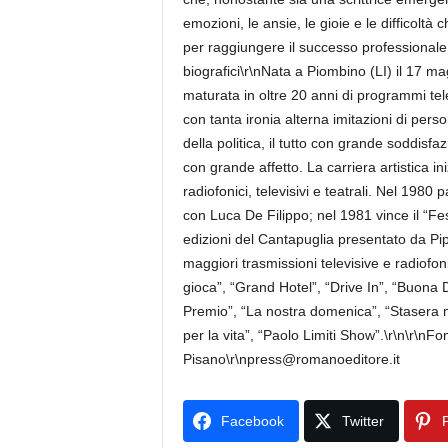
emozioni, le ansie, le gioie e le difficolt
per raggiungere il successo professionale.
biografici\r\nNata a Piombino (LI) il 17 ma
maturata in oltre 20 anni di programmi televi
con tanta ironia alterna imitazioni di per
della politica, il tutto con grande soddis
con grande affetto. La carriera artistica i
radiofonici, televisivi e teatrali. Nel 1980 
con Luca De Filippo; nel 1981 vince il “Fes
edizioni del Cantapuglia presentato da Pi
maggiori trasmissioni televisive e radiofo
gioca”, “Grand Hotel”, “Drive In”, “Buona
Premio”, “La nostra domenica”, “Stasera mi 
per la vita”, “Paolo Limiti Show”.\r\n\r\nFo
Pisano\r\npress@romanoeditore.it
Facebook
Twitter
P