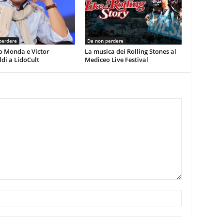
perdere
Da non perdere
o Monda e Victor
La musica dei Rolling Stones al
di a LidoCult
Mediceo Live Festival