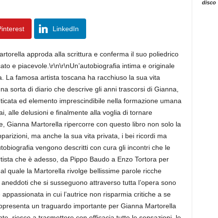
disco
interest
LinkedIn
rtorella approda alla scrittura e conferma il suo poliedrico
cato e piacevole.\r\n\r\nUn’autobiografia intima e originale
. La famosa artista toscana ha racchiuso la sua vita
, una sorta di diario che descrive gli anni trascorsi di Gianna,
nticata ed elemento imprescindibile nella formazione umana
ai, alle delusioni e finalmente alla voglia di tornare
ice, Gianna Martorella ripercorre con questo libro non solo la
apparizioni, ma anche la sua vita privata, i bei ricordi ma
autobiografia vengono descritti con cura gli incontri che le
tista che è adesso, da Pippo Baudo a Enzo Tortora per
al quale la Martorella rivolge bellissime parole ricche
ti aneddoti che si susseguono attraverso tutta l’opera sono
ppassionata in cui l’autrice non risparmia critiche a se
” rappresenta un traguardo importante per Gianna Martorella
e, riesce a trasmettere con efficacia tutte le sensazioni, le