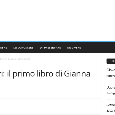
RDERE
DA CONOSCERE
DA PRESERVARE
DA VIVERE
libro di Gianna Martorella
Ul
i: il primo libro di Gianna
Giova
tenore
Ugo
festeg
Letizi
SADI