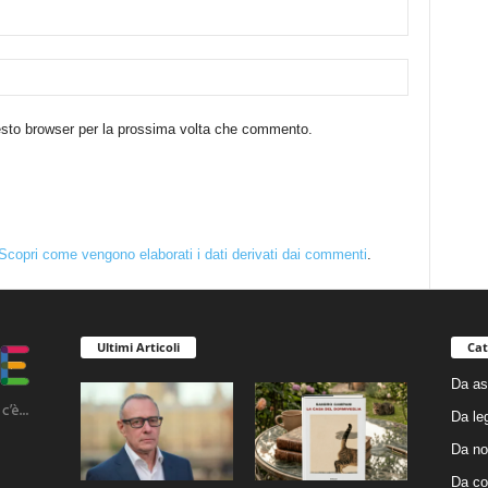
uesto browser per la prossima volta che commento.
Scopri come vengono elaborati i dati derivati dai commenti
.
Ultimi Articoli
Cat
Da as
Da le
Da no
Da co