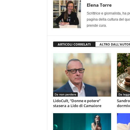
Elena Torre
Scrittrice e giornalista, ha
pagina della cultura del qu
prende cura.
ARTICOLI CORRELATI
ALTRO DALL'AUTO
Da non perdere
Da legg
LidoCult, “Donne e potere”
Sandro
stasera a Lido di Camaiore
dormiv