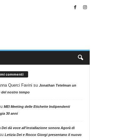
timi commenti
nna Querci Favini
su
Jonathan Tetelman un
 del nostro tempo
su
MEI Meeting delle Etichette Indipendenti
gia 30 anni
a Dei dà voce all'installazione sonora Agorà di
su
Letizia Dei e Rocco Giorgi presentano il nuovo