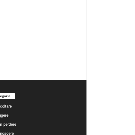
egorie
coltare
ggere
n perdere
noscere