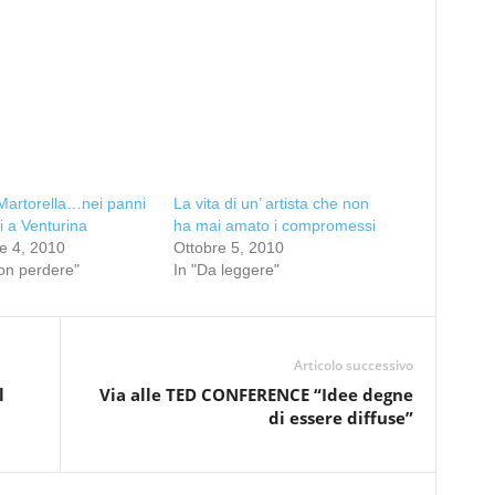
Martorella…nei panni
La vita di un’ artista che non
ri a Venturina
ha mai amato i compromessi
e 4, 2010
Ottobre 5, 2010
on perdere"
In "Da leggere"
Articolo successivo
l
Via alle TED CONFERENCE “Idee degne
di essere diffuse”