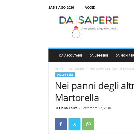
SAB 8 AGO 2026
ACCEDI
D
a
S
a
p
e
r
DA ASCOLTARE
DA LEGGERE
DA NON PE
e
Home
Da leggere
Nei panni degli altri: il primo 
DA LEGGERE
Nei panni degli altr
Martorella
Di
Elena Torre
-
Settembre 22, 2010