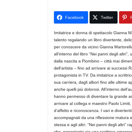
Facebook
Twitter
P
Imitatrice e donna di spettacolo Gianna Ma
talento regalando un libro divertente, deli
per conoscere da vicino Gianna Martorella
all’interno del libro “Nei panni degli altri”
dalla nascita a Piombino – città mai dime
dell’artista – fino ad arrivare ai successi R
protagonista in TV. Da imitatrice a scrittr
sua carriera, dagli albori fino alle ultime 
anche quelli più dolorosi. All’interno dell’
hanno permesso di diventare la grande ar
arrivare al collega e maestro Paolo Limiti, 
d’affetto e riconoscenza. I vari e diverten
accompagnati da una riflessione matura e a
stessa e agli altri. “Nei panni degli altri
che, nonostante sia una scrittrice emergent