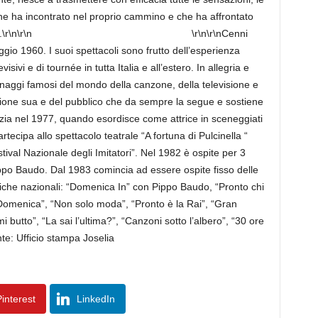
à che ha incontrato nel proprio cammino e che ha affrontato
\r\n\r\n
\r\n\r\nCenni
ggio 1960. I suoi spettacoli sono frutto dell’esperienza
sivi e di tournée in tutta Italia e all’estero. In allegria e
sonaggi famosi del mondo della canzone, della televisione e
fazione sua e del pubblico che da sempre la segue e sostiene
nizia nel 1977, quando esordisce come attrice in sceneggiati
partecipa allo spettacolo teatrale “A fortuna di Pulcinella “
tival Nazionale degli Imitatori”. Nel 1982 è ospite per 3
ppo Baudo. Dal 1983 comincia ad essere ospite fisso delle
niche nazionali: “Domenica In” con Pippo Baudo, “Pronto chi
 Domenica”, “Non solo moda”, “Pronto è la Rai”, “Gran
butto”, “La sai l’ultima?”, “Canzoni sotto l’albero”, “30 ore
nte: Ufficio stampa Joselia
interest
LinkedIn