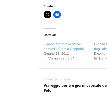
Condividi:
Correlati
Gianna Martorella riceve
Gianna 
domani il Premio Coppedè
degli alt
Giugno 13, 2011
Dicembr
In "Da non perdere"
In "Da n
Articolo precedente
Viareggio per tre giorni capitale de
Polo