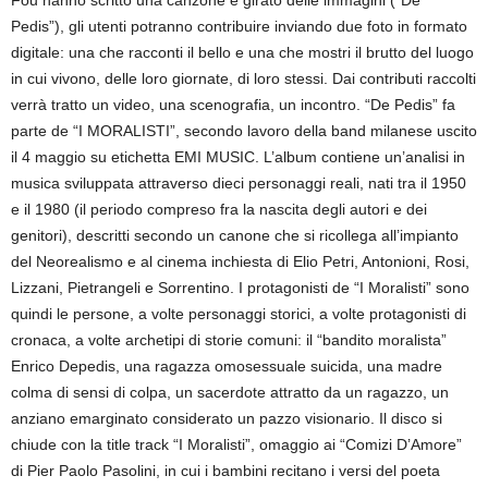
Fou hanno scritto una canzone e girato delle immagini (“De
Pedis”), gli utenti potranno contribuire inviando due foto in formato
digitale: una che racconti il bello e una che mostri il brutto del luogo
in cui vivono, delle loro giornate, di loro stessi. Dai contributi raccolti
verrà tratto un video, una scenografia, un incontro. “De Pedis” fa
parte de “I MORALISTI”, secondo lavoro della band milanese uscito
il 4 maggio su etichetta EMI MUSIC. L’album contiene un’analisi in
musica sviluppata attraverso dieci personaggi reali, nati tra il 1950
e il 1980 (il periodo compreso fra la nascita degli autori e dei
genitori), descritti secondo un canone che si ricollega all’impianto
del Neorealismo e al cinema inchiesta di Elio Petri, Antonioni, Rosi,
Lizzani, Pietrangeli e Sorrentino. I protagonisti de “I Moralisti” sono
quindi le persone, a volte personaggi storici, a volte protagonisti di
cronaca, a volte archetipi di storie comuni: il “bandito moralista”
Enrico Depedis, una ragazza omosessuale suicida, una madre
colma di sensi di colpa, un sacerdote attratto da un ragazzo, un
anziano emarginato considerato un pazzo visionario. Il disco si
chiude con la title track “I Moralisti”, omaggio ai “Comizi D’Amore”
di Pier Paolo Pasolini, in cui i bambini recitano i versi del poeta