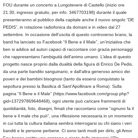
FOU durante un concerto a Lungotevere di Castello (inizio ore
21:30, ingresso gratuito, per info: 3467703198) durante il quale
presenteranno al pubblico della capitale anche il nuovo singolo “DE
PEDIS”, in rotazione radiofonica da domani e in video dal 27
settembre. In occasione dell’uscita di questo controverso brano, la
band ha lanciato su Facebook “Il Bene e il Male”, un’iniziativa che
ben si addice ad autori capaci di raccontare con grazia personaggi
che rappresentano l’ambiguità dell’animo umano. L’idea di questo
progetto nasce proprio dalla dualità della figura di Enrico De Pedis,
da una parte bandito sanguinario, e dall’altra generoso amico dei
poveri e dei bambini bisognosi (tanto da essersi conquistato la
sepoltura presso la Basilica di Sant’Apollinare a Roma). Sulla
pagina “Il Bene e il Male” (https://www.facebook.com/group.php?
gid=137297869648468), ogni utente può caricare frammenti di
quotidianità, foto, disegni, fimati che raccontano come “ognuno fa il
bene e il male che può”, una riflessione necessaria in un momento
in cui tutta la cultura italiana sembra interrogarsi su chi siano i veri
banditi e le persone perbene. Ci sono tanti modi per dirlo, gli Amor