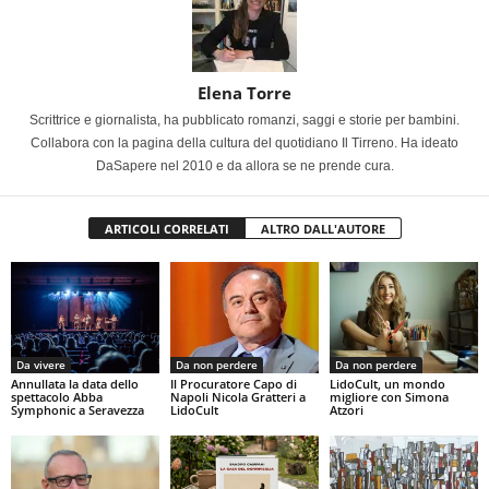
Elena Torre
Scrittrice e giornalista, ha pubblicato romanzi, saggi e storie per bambini.
Collabora con la pagina della cultura del quotidiano Il Tirreno. Ha ideato
DaSapere nel 2010 e da allora se ne prende cura.
ARTICOLI CORRELATI
ALTRO DALL'AUTORE
Da vivere
Da non perdere
Da non perdere
Annullata la data dello
Il Procuratore Capo di
LidoCult, un mondo
spettacolo Abba
Napoli Nicola Gratteri a
migliore con Simona
Symphonic a Seravezza
LidoCult
Atzori