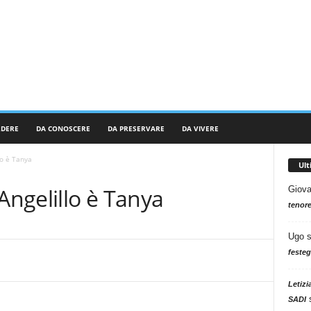
RDERE
DA CONOSCERE
DA PRESERVARE
DA VIVERE
o è Tanya
Ul
ngelillo è Tanya
Giova
tenore
Ugo
festeg
Letizi
SADI