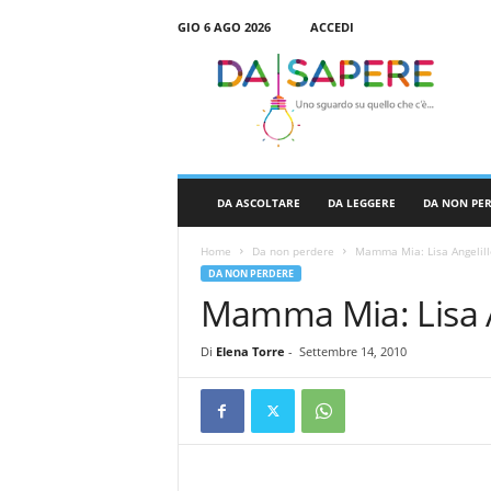
GIO 6 AGO 2026
ACCEDI
D
a
S
a
p
e
r
DA ASCOLTARE
DA LEGGERE
DA NON PE
e
Home
Da non perdere
Mamma Mia: Lisa Angelill
DA NON PERDERE
Mamma Mia: Lisa A
Di
Elena Torre
-
Settembre 14, 2010