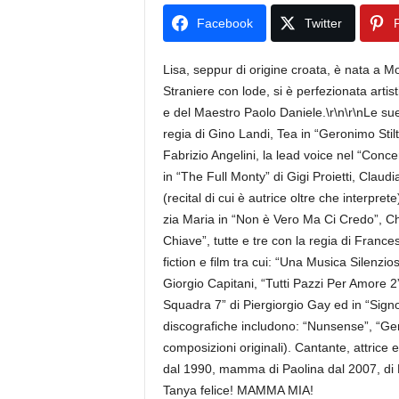
Facebook
Twitter
P
Lisa, seppur di origine croata, è nata a M
Straniere con lode, si è perfezionata art
e del Maestro Paolo Daniele.\r\n\r\nLe sue
regia di Gino Landi, Tea in “Geronimo Sti
Fabrizio Angelini, la lead voice nel “Con
in “The Full Monty” di Gigi Proietti, Claudi
(recital di cui è autrice oltre che interpr
zia Maria in “Non è Vero Ma Ci Credo”, C
Chiave”, tutte e tre con la regia di France
fiction e film tra cui: “Una Musica Silenz
Giorgio Capitani, “Tutti Pazzi Per Amore 2”
Squadra 7” di Piergiorgio Gay ed in “Sig
discografiche includono: “Nunsense”, “G
composizioni originali). Cantante, attrice 
dal 1990, mamma di Paolina dal 2007, di B
Tanya felice! MAMMA MIA!