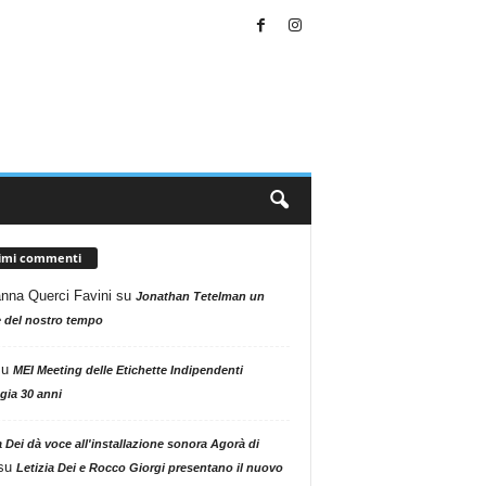
timi commenti
nna Querci Favini
su
Jonathan Tetelman un
 del nostro tempo
su
MEI Meeting delle Etichette Indipendenti
gia 30 anni
a Dei dà voce all'installazione sonora Agorà di
su
Letizia Dei e Rocco Giorgi presentano il nuovo