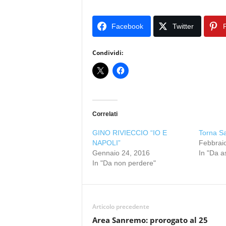
Facebook
Twitter
P
Condividi:
Correlati
GINO RIVIECCIO “IO E
Torna Sa
NAPOLI”
Febbrai
Gennaio 24, 2016
In "Da a
In "Da non perdere"
Articolo precedente
Area Sanremo: prorogato al 25