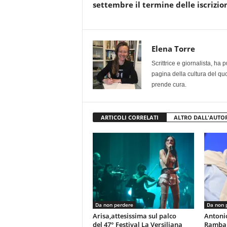
settembre il termine delle iscrizio
Elena Torre
Scrittrice e giornalista, ha
pagina della cultura del qu
prende cura.
ARTICOLI CORRELATI
ALTRO DALL'AUTO
Da non perdere
Da non 
Arisa,attesissima sul palco
Antoni
del 47° Festival La Versiliana
Rambal