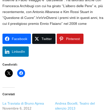
insieme a Paolo Villaggio e “Barzellette”. Ha lavorato anche con
Francesca Archibugi con cui ha girato “L’albero delle Pere” e, più
recentemente, con Antonio Albanese e Kim Rossi Stuart in
“Questione di Cuore”.\r\n\r\nDiversi i premi vinti in questi anni, tra
cui il prestigioso premio Ennio Flaiano” nel 2008 come
Facebook
Twitter
Pinterest
LinkedIn
Condividi:
Correlati
La Traviata di Bruno Aprea
Andrea Bocelli, Teatro del
Novembre 6, 2012
silenzio 2013