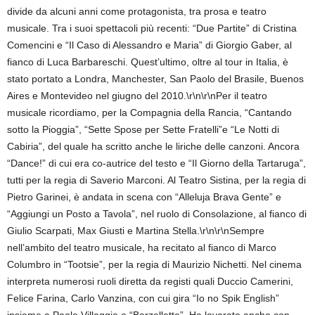
divide da alcuni anni come protagonista, tra prosa e teatro
musicale. Tra i suoi spettacoli più recenti: “Due Partite” di Cristina
Comencini e “Il Caso di Alessandro e Maria” di Giorgio Gaber, al
fianco di Luca Barbareschi. Quest’ultimo, oltre al tour in Italia, è
stato portato a Londra, Manchester, San Paolo del Brasile, Buenos
Aires e Montevideo nel giugno del 2010.\r\n\r\nPer il teatro
musicale ricordiamo, per la Compagnia della Rancia, “Cantando
sotto la Pioggia”, “Sette Spose per Sette Fratelli”e “Le Notti di
Cabiria”, del quale ha scritto anche le liriche delle canzoni. Ancora
“Dance!” di cui era co-autrice del testo e “Il Giorno della Tartaruga”,
tutti per la regia di Saverio Marconi. Al Teatro Sistina, per la regia di
Pietro Garinei, è andata in scena con “Alleluja Brava Gente” e
“Aggiungi un Posto a Tavola”, nel ruolo di Consolazione, al fianco di
Giulio Scarpati, Max Giusti e Martina Stella.\r\n\r\nSempre
nell’ambito del teatro musicale, ha recitato al fianco di Marco
Columbro in “Tootsie”, per la regia di Maurizio Nichetti. Nel cinema
interpreta numerosi ruoli diretta da registi quali Duccio Camerini,
Felice Farina, Carlo Vanzina, con cui gira “Io no Spik English”