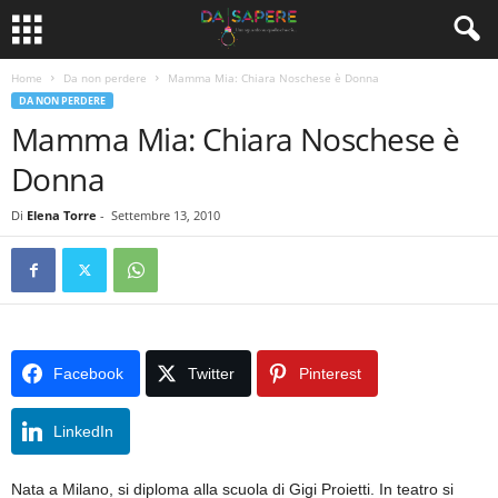
Home
Da non perdere
Mamma Mia: Chiara Noschese è Donna
DA NON PERDERE
Mamma Mia: Chiara Noschese è
Donna
Di
Elena Torre
-
Settembre 13, 2010
Facebook
Twitter
Pinterest
LinkedIn
Nata a Milano, si diploma alla scuola di Gigi Proietti. In teatro si