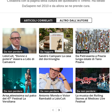
Collabora con la pagina della cultura del quotidiano Il Tirreno. Ha ideato
DaSapere nel 2010 e da allora se ne prende cura.
ARTICOLI CORRELATI
ALTRO DALL'AUTORE
Da non perdere
Da leggere
Da vivere
LidoCult, “Donne e
Sandro Campani La casa
Da Pietrasanta a Pisa:la
potere” stasera a Lido di
del dormiveglia
lunga estate di Tano
Camaiore
Pisano
Da non perdere
Da non perdere
Da non perdere
Arisa,attesissima sul palco
Antonio Monda e Victor
La musica dei Rolling
del 47° Festival La
Rambaldi a LidoCult
Stones al Mediceo Live
Versiliana
Festival