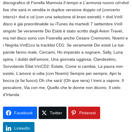
discografico di Fiorella Mannoia
Il tempo e L’armonia
nuovo cd+dvd
live che sarà in vendita in duplice versione doppio cd (concerto
intero)+ dvd e cd (con una selezione di brani estratti) + dvd.\r\nIl
disco è già preordinabile su iTunes da martedì 7 settembre.\r\nIl
singolo Se veramente Dio Esisti è stato scritto dagli Avion Travel,
ma nel disco sono con Fioerella anche Cesare Cremonini, Noemi e
i Negrita.\r\nEcco la tracklist CD1: Se veramente Dio esisti Le tue
parole fanno male, Cercami, Ho imparato a sognare, Sally, Luna
spina, I dubbi dell’amore, Una giornata uggiosa, Clandestino,
Sorvolando Eilat.\r\nCD2: Estate, Come si cambia, La paura non
esiste, L’amore si odia (con Noemi) Sempre per sempre, Apri la
bocca (e fai fuoco) Oh che sarà’ (Oh que sera) I treni a vapore, Il
pescatore, Via con me, Quello che le donne non dicono, Il cielo
d’Irlanda.
Facebook
Twitter
Pinterest
LinkedIn