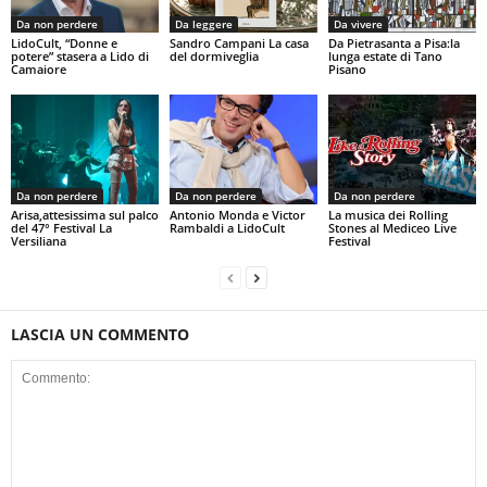
Da non perdere
Da leggere
Da vivere
LidoCult, “Donne e
Sandro Campani La casa
Da Pietrasanta a Pisa:la
potere” stasera a Lido di
del dormiveglia
lunga estate di Tano
Camaiore
Pisano
Da non perdere
Da non perdere
Da non perdere
Arisa,attesissima sul palco
Antonio Monda e Victor
La musica dei Rolling
del 47° Festival La
Rambaldi a LidoCult
Stones al Mediceo Live
Versiliana
Festival
LASCIA UN COMMENTO