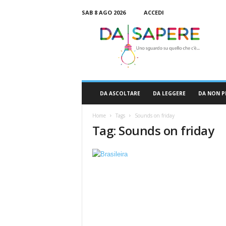
SAB 8 AGO 2026
ACCEDI
D
a
S
a
p
e
r
DA ASCOLTARE
DA LEGGERE
DA NON P
e
Home
Tags
Sounds on friday
Tag: Sounds on friday