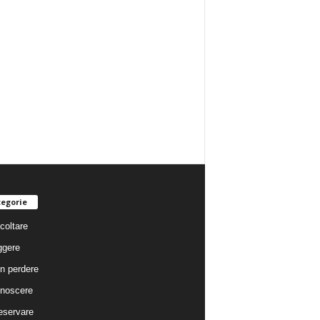
egorie
coltare
ggere
n perdere
noscere
eservare