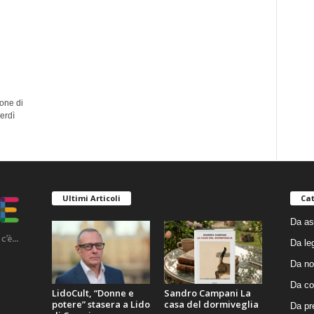
one di
erdì
Ultimi Articoli
Cat
Da as
Da le
Da no
Da co
LidoCult, “Donne e
Sandro Campani La
potere” stasera a Lido
casa del dormiveglia
Da pr