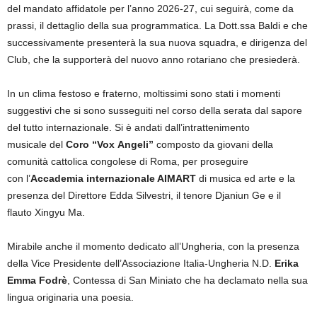
del mandato affidatole per l’anno 2026-27, cui seguirà, come da
prassi, il dettaglio della sua programmatica. La Dott.ssa Baldi e che
successivamente presenterà la sua nuova squadra, e dirigenza del
Club, che la supporterà del nuovo anno rotariano che presiederà.
In un clima festoso e fraterno, moltissimi sono stati i momenti
suggestivi che si sono susseguiti nel corso della serata dal sapore
del tutto internazionale. Si è andati dall’intrattenimento
musicale del
Coro “
Vox
Angeli”
composto da giovani della
comunità cattolica congolese di Roma, per proseguire
con l’
A
ccademia internazionale AIMART
di musica ed arte e la
presenza del Direttore Edda Silvestri, il tenore Djaniun Ge e il
flauto Xingyu Ma.
Mirabile anche il momento dedicato all’Ungheria, con la presenza
della Vice Presidente dell’Associazione Italia-Ungheria N.D.
Erika
Emma
Fodrè
, Contessa di San Miniato che ha declamato nella sua
lingua originaria una poesia.