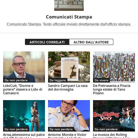
Comunicati Stampa
Comunicato Stampa. Testo ufficiale inviato direttamente dall'ufficio stampa.
ARTICOLI CORRELATI
ALTRO DALL'AUTORE
Da non perdere
Da leggere
Da vivere
LidoCult, “Donne e
Sandro Campani La casa
Da Pietrasanta a Pisa:la
potere” stasera a Lido di
del dormiveglia
lunga estate di Tano
Camaiore
Pisano
Da non perdere
Da non perdere
Da non perdere
Arisa,attesissima sul palco
Antonio Monda e Victor
La musica dei Rolling