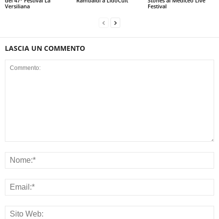
del 47° Festival La
Rambaldi a LidoCult
Stones al Mediceo Live
Versiliana
Festival
LASCIA UN COMMENTO