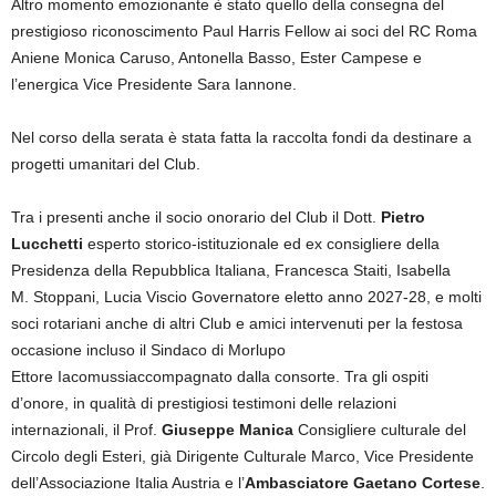
Altro momento emozionante è stato quello della consegna del
prestigioso riconoscimento Paul Harris Fellow ai soci del RC Roma
Aniene Monica Caruso, Antonella Basso, Ester Campese e
l’energica Vice Presidente Sara Iannone.
Nel corso della serata è stata fatta la raccolta fondi da destinare a
progetti umanitari del Club.
Tra i presenti anche il socio onorario del Club il Dott.
Pietro
Lucchetti
esperto storico-istituzionale ed ex consigliere della
Presidenza della Repubblica Italiana, Francesca Staiti, Isabella
M. St
oppani, Lucia Viscio Governatore eletto anno 2027-28, e molti
soci rotariani anche di altri Club e amici intervenuti per la festosa
occasione incluso il Sindaco di Morlupo
Ettore Iacomussiaccompagnato dalla consorte. Tra gli ospiti
d’onore, in qualità di prestigiosi testimoni delle relazioni
internazionali, il Prof.
Giuseppe Manica
Consigliere culturale del
Circolo degli Esteri, già Dirigente Culturale Marco, Vice Presidente
dell’Associazione Italia Austria e l’
Ambasciatore Gaetano Cortese
.