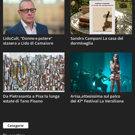
LidoCult, “Donne e potere”
Sandro Campani La casa del
stasera a Lido di Camaiore
dormiveglia
Da Pietrasanta a Pisa:la lunga
Arisa,attesissima sul palco
estate di Tano Pisano
del 47° Festival La Versiliana
Categorie