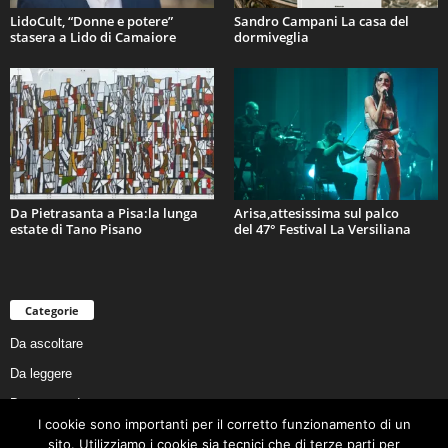
LidoCult, “Donne e potere”
Sandro Campani La casa del
stasera a Lido di Camaiore
dormiveglia
Da Pietrasanta a Pisa:la lunga
Arisa,attesissima sul palco
estate di Tano Pisano
del 47° Festival La Versiliana
Categorie
Da ascoltare
Da leggere
Da non perdere
I cookie sono importanti per il corretto funzionamento di un
Da conoscere
sito. Utilizziamo i cookie sia tecnici che di terze parti per