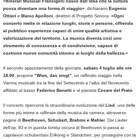
«Itinerari Musicali Francigeni nasce dall’idea che la cultura
possa diventare una forma di viaggio»
, dichiarano
Eugenio
Ottieri
e
Marco Apolloni
, direttori di Progetto Sonora.
«Ogni
concerto mette in relazione luoghi, storie e persone, offrendo
al pubblico esperienze capaci di unire qualità artistica e
valorizzazione del territorio. La musica diventa così uno
strumento di conoscenza e di condivisione, capace di
costruire nuove comunità intorno ai luoghi della bellezza.»
Il secondo appuntamento della giornata,
sabato 4 luglio alle ore
18.00
, propone
“Wien, das singt”
, un raffinato viaggio nella
Vienna musicale tra la fine del Settecento e l’alba del Novecento
affidato al basso
Federico Benetti
e al pianista
Cesare del Prato
.
Il concerto ripercorre la straordinaria evoluzione del
Lied
, una delle
forme più intime e raffinate della musica da camera, attraverso
pagine di
Beethoven, Schubert, Brahms e Mahler
. Dai Lieder
dell’op. 83 e
In questa tomba oscura
di Beethoven si passa ai
capolavori schubertiani
Erlkönig
e
Ständchen
, per proseguire con la