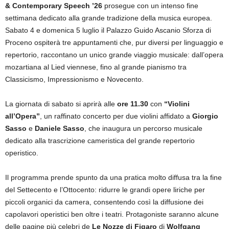
& Contemporary Speech ’26
prosegue con un intenso fine
settimana dedicato alla grande tradizione della musica europea.
Sabato 4 e domenica 5 luglio il Palazzo Guido Ascanio Sforza di
Proceno ospiterà tre appuntamenti che, pur diversi per linguaggio e
repertorio, raccontano un unico grande viaggio musicale: dall’opera
mozartiana al Lied viennese, fino al grande pianismo tra
Classicismo, Impressionismo e Novecento.
La giornata di sabato si aprirà alle
ore 11.30
con
“Violini
all’Opera”
, un raffinato concerto per due violini affidato a
Giorgio
Sasso
e
Daniele Sasso
, che inaugura un percorso musicale
dedicato alla trascrizione cameristica del grande repertorio
operistico.
Il programma prende spunto da una pratica molto diffusa tra la fine
del Settecento e l’Ottocento: ridurre le grandi opere liriche per
piccoli organici da camera, consentendo così la diffusione dei
capolavori operistici ben oltre i teatri. Protagoniste saranno alcune
delle pagine più celebri de
Le Nozze di Figaro
di
Wolfgang