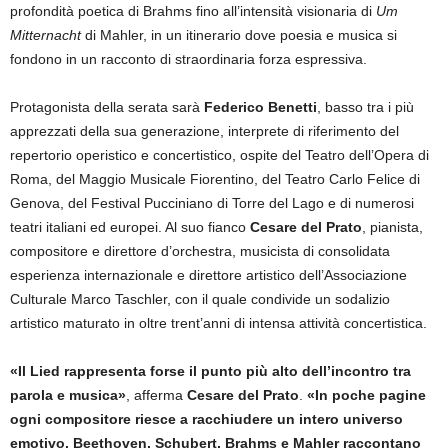
profondità poetica di Brahms fino all’intensità visionaria di
Um
Mitternacht
di Mahler, in un itinerario dove poesia e musica si
fondono in un racconto di straordinaria forza espressiva.
Protagonista della serata sarà
Federico Benetti
, basso tra i più
apprezzati della sua generazione, interprete di riferimento del
repertorio operistico e concertistico, ospite del Teatro dell’Opera di
Roma, del Maggio Musicale Fiorentino, del Teatro Carlo Felice di
Genova, del Festival Pucciniano di Torre del Lago e di numerosi
teatri italiani ed europei. Al suo fianco
Cesare del Prato
, pianista,
compositore e direttore d’orchestra, musicista di consolidata
esperienza internazionale e direttore artistico dell’Associazione
Culturale Marco Taschler, con il quale condivide un sodalizio
artistico maturato in oltre trent’anni di intensa attività concertistica.
«Il Lied rappresenta forse il punto più alto dell’incontro tra
parola e musica»
, afferma
Cesare del Prato
.
«In poche pagine
ogni compositore riesce a racchiudere un intero universo
emotivo. Beethoven, Schubert, Brahms e Mahler raccontano