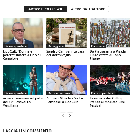
ARTICOLI CORRELATI
ALTRO DALL'AUTORE
Da non perdere
Da leggere
Da vivere
LidoCult, “Donne e
Sandro Campani La casa
Da Pietrasanta a Pisa:la
potere” stasera a Lido di
del dormiveglia
lunga estate di Tano
Camaiore
Pisano
Da non perdere
Da non perdere
Da non perdere
Arisa,attesissima sul palco
Antonio Monda e Victor
La musica dei Rolling
del 47° Festival La
Rambaldi a LidoCult
Stones al Mediceo Live
Versiliana
Festival
LASCIA UN COMMENTO