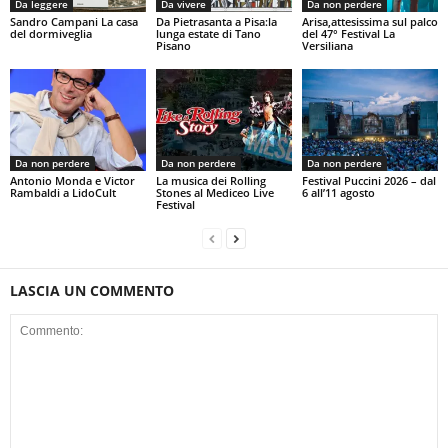
Da leggere
Da vivere
Da non perdere
Sandro Campani La casa
Da Pietrasanta a Pisa:la
Arisa,attesissima sul palco
del dormiveglia
lunga estate di Tano
del 47° Festival La
Pisano
Versiliana
Da non perdere
Da non perdere
Da non perdere
Antonio Monda e Victor
La musica dei Rolling
Festival Puccini 2026 – dal
Rambaldi a LidoCult
Stones al Mediceo Live
6 all’11 agosto
Festival
LASCIA UN COMMENTO