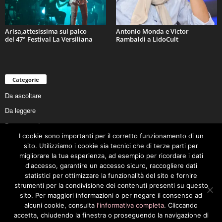
Arisa,attesissima sul palco
Antonio Monda e Victor
del 47° Festival La Versiliana
Rambaldi a LidoCult
Categorie
Da ascoltare
Da leggere
Da non perdere
I cookie sono importanti per il corretto funzionamento di un
Da conoscere
sito. Utilizziamo i cookie sia tecnici che di terze parti per
Da preservare
migliorare la tua esperienza, ad esempio per ricordare i dati
d'accesso, garantire un accesso sicuro, raccogliere dati
Da vivere
statistici per ottimizzare la funzionalità del sito e fornire
Cookie Policy
strumenti per la condivisione dei contenuti presenti su questo
sito. Per maggiori informazioni o per negare il consenso ad
alcuni cookie, consulta
l'informativa completa
. Cliccando
accetta, chiudendo la finestra o proseguendo la navigazione di