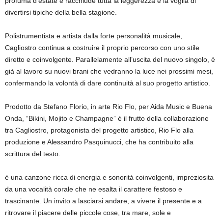
profuma d’estate e racchiude tutta la leggerezza e la voglia di
divertirsi tipiche della bella stagione.
Polistrumentista e artista dalla forte personalità musicale,
Cagliostro continua a costruire il proprio percorso con uno stile
diretto e coinvolgente. Parallelamente all’uscita del nuovo singolo, è
già al lavoro su nuovi brani che vedranno la luce nei prossimi mesi,
confermando la volontà di dare continuità al suo progetto artistico.
Prodotto da Stefano Florio, in arte Rio Flo, per Aida Music e Buena
Onda, “Bikini, Mojito e Champagne” è il frutto della collaborazione
tra Cagliostro, protagonista del progetto artistico, Rio Flo alla
produzione e Alessandro Pasquinucci, che ha contribuito alla
scrittura del testo.
è una canzone ricca di energia e sonorità coinvolgenti, impreziosita
da una vocalità corale che ne esalta il carattere festoso e
trascinante. Un invito a lasciarsi andare, a vivere il presente e a
ritrovare il piacere delle piccole cose, tra mare, sole e