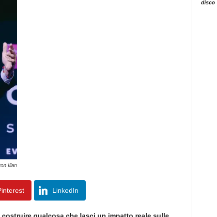
disco
on Illan
interest
LinkedIn
è costruire qualcosa che lasci un impatto reale sulle