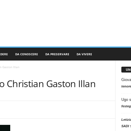
RDERE
DA CONOSCERE
DA PRESERVARE
DA VIVERE
n Gaston Illan
Ul
 Christian Gaston Illan
Giova
tenore
Ugo
festeg
Letizi
SADI