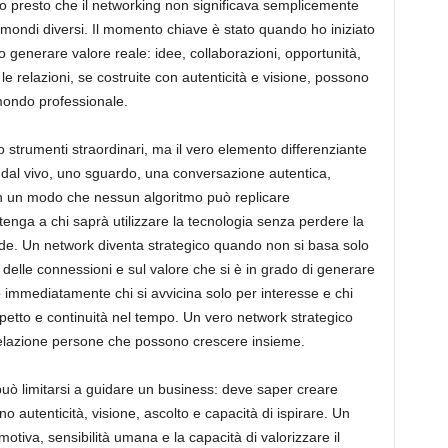
to presto che il networking non significava semplicemente
mondi diversi. Il momento chiave è stato quando ho iniziato
generare valore reale: idee, collaborazioni, opportunità,
e relazioni, se costruite con autenticità e visione, possono
 mondo professionale.
no strumenti straordinari, ma il vero elemento differenziante
o dal vivo, uno sguardo, una conversazione autentica,
 in un modo che nessun algoritmo può replicare
enga a chi saprà utilizzare la tecnologia senza perdere la
de. Un network diventa strategico quando non si basa solo
tà delle connessioni e sul valore che si è in grado di generare
o immediatamente chi si avvicina solo per interesse e chi
ispetto e continuità nel tempo. Un vero network strategico
 relazione persone che possono crescere insieme.
uò limitarsi a guidare un business: deve saper creare
autenticità, visione, ascolto e capacità di ispirare. Un
tiva, sensibilità umana e la capacità di valorizzare il