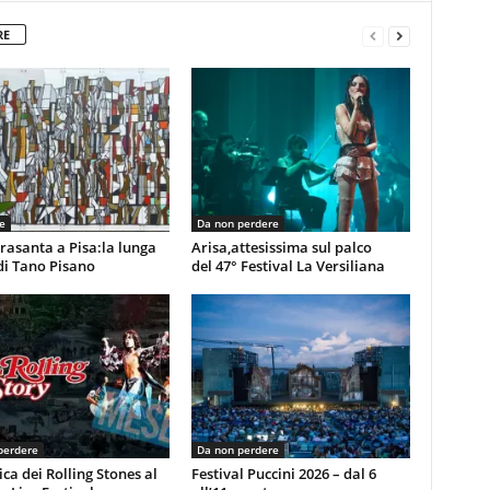
RE
e
Da non perdere
rasanta a Pisa:la lunga
Arisa,attesissima sul palco
di Tano Pisano
del 47° Festival La Versiliana
perdere
Da non perdere
ca dei Rolling Stones al
Festival Puccini 2026 – dal 6