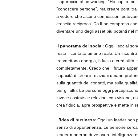
L’approccio al networking: ”Ho capito mol
“conoscere persone”, ma creare ponti tra 
a vedere che alcune connessioni potevano 
crescita reciproca. Da lì ho compreso che l
diventare uno degli asset più potenti nel
Il panorama dei social
: Oggi i social so
resta il contatto umano reale. Un incontr
trasmettono energia, fiducia e credibilità
completamente. Credo che il futuro appart
capacità di creare relazioni umane profon
sulla quantità dei contatti, ma sulla quali
per gli altri. Le persone oggi percepiscon
invece costruisce relazioni con visione, r
crea fiducia, apre prospettive e mette in
L’idea di business
: Oggi un leader non p
senso di appartenenza. Le persone cercano 
leader moderno deve avere intelligenza emo