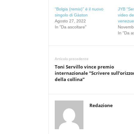
“Bolgia (remix)” è il nuovo
JYB “Ses
singolo di Gàston
video del
Agosto 27, 2022
venezue
In "Da ascoltare"
Novembr
In "Da a
Articolo precedente
Toni Servillo vince premio
internazionale “Scrivere sull’orizz
della collina”
Redazione