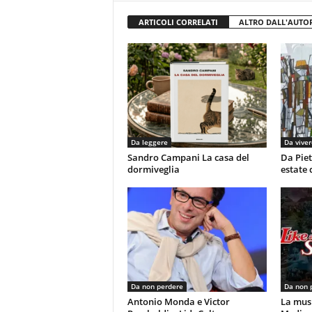
ARTICOLI CORRELATI
ALTRO DALL'AUTO
Da leggere
Da viver
Sandro Campani La casa del
Da Piet
dormiveglia
estate 
Da non perdere
Da non 
Antonio Monda e Victor
La musi