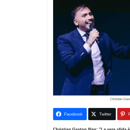
Christian Gast
Facebook
Twitter
P
Christian Gaston Illan: ”La vera sfida 