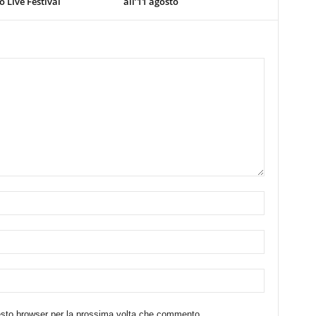
 Live Festival
all’11 agosto
uesto browser per la prossima volta che commento.