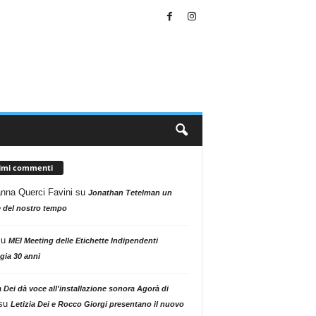
timi commenti
nna Querci Favini
su
Jonathan Tetelman un
 del nostro tempo
su
MEI Meeting delle Etichette Indipendenti
gia 30 anni
a Dei dà voce all'installazione sonora Agorà di
su
Letizia Dei e Rocco Giorgi presentano il nuovo