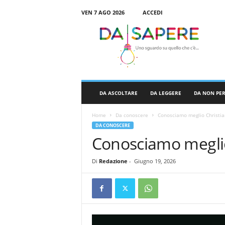
VEN 7 AGO 2026
ACCEDI
D
a
S
a
p
e
r
DA ASCOLTARE
DA LEGGERE
DA NON PE
e
Home
Da conoscere
Conosciamo meglio Christia
DA CONOSCERE
Conosciamo meglio
Di
Redazione
-
Giugno 19, 2026