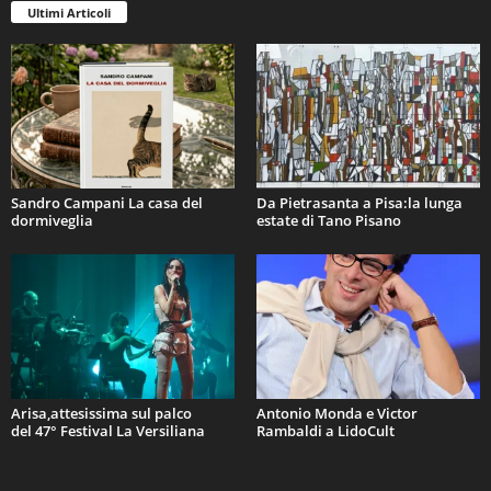
Ultimi Articoli
Sandro Campani La casa del
Da Pietrasanta a Pisa:la lunga
dormiveglia
estate di Tano Pisano
Arisa,attesissima sul palco
Antonio Monda e Victor
del 47° Festival La Versiliana
Rambaldi a LidoCult