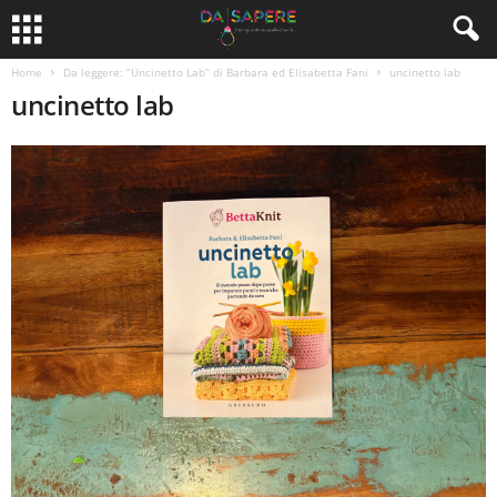
Home
Da leggere: “Uncinetto Lab” di Barbara ed Elisabetta Fani
uncinetto lab
uncinetto lab