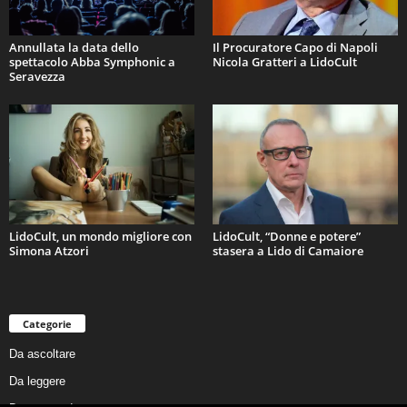
Annullata la data dello
Il Procuratore Capo di Napoli
spettacolo Abba Symphonic a
Nicola Gratteri a LidoCult
Seravezza
LidoCult, un mondo migliore con
LidoCult, “Donne e potere”
Simona Atzori
stasera a Lido di Camaiore
Categorie
Da ascoltare
Da leggere