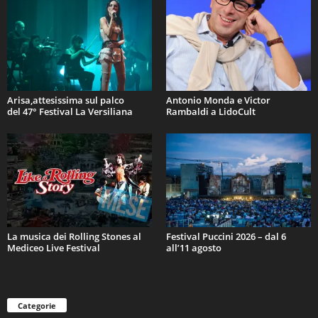
Arisa,attesissima sul palco
Antonio Monda e Victor
del 47° Festival La Versiliana
Rambaldi a LidoCult
La musica dei Rolling Stones al
Festival Puccini 2026 – dal 6
Mediceo Live Festival
all’11 agosto
Categorie