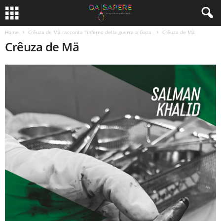
Home
Crêuza de Mä racconta l’inferno della guerra a Gaza
Crêuza de Mä
Crêuza de Mä