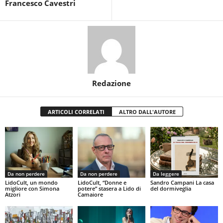
Francesco Cavestri
Redazione
ARTICOLI CORRELATI
ALTRO DALL'AUTORE
Da non perdere
Da non perdere
Da leggere
LidoCult, un mondo
LidoCult, “Donne e
Sandro Campani La casa
migliore con Simona
potere” stasera a Lido di
del dormiveglia
Atzori
Camaiore