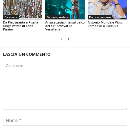
Da vivere
Da non perdere
Da non perdere
Da Pietrasanta a Pisa:la
Arisa,attesissima sul palco
Antonio Monda e Victor
lunga estate di Tano
del 47° Festival La
Rambaldi a LidoCult
Pisano
Versiliana
LASCIA UN COMMENTO