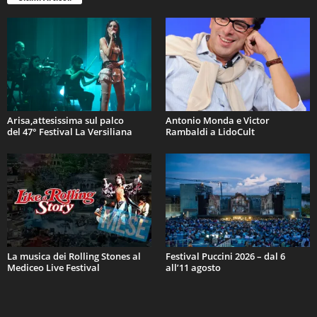
Arisa,attesissima sul palco
Antonio Monda e Victor
del 47° Festival La Versiliana
Rambaldi a LidoCult
La musica dei Rolling Stones al
Festival Puccini 2026 – dal 6
Mediceo Live Festival
all’11 agosto