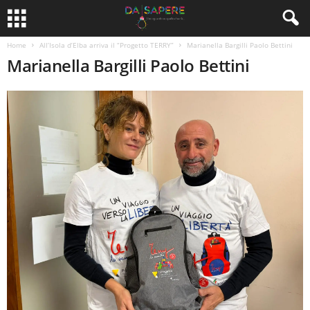
Home
All’Isola d’Elba arriva il “Progetto TERRY”
Marianella Bargilli Paolo Bettini
Marianella Bargilli Paolo Bettini