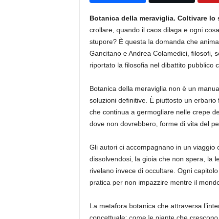
Botanica della meraviglia. Coltivare lo
crollare, quando il caos dilaga e ogni co
stupore? È questa la domanda che anima Bo
Gancitano e Andrea Colamedici, filosofi, sc
riportato la filosofia nel dibattito pubblic
Botanica della meraviglia non è un manuale
soluzioni definitive. È piuttosto un erbari
che continua a germogliare nelle crepe del
dove non dovrebbero, forme di vita del pe
Gli autori ci accompagnano in un viaggio ch
dissolvendosi, la gioia che non spera, la 
rivelano invece di occultare. Ogni capitolo
pratica per non impazzire mentre il mondo
La metafora botanica che attraversa l’inte
concettuale: come le piante che crescono neg