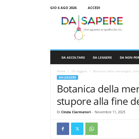
GIO 6 AGO 2026
ACCEDI
D
a
S
a
p
e
r
DA ASCOLTARE
DA LEGGERE
DA NON PE
e
Home
Da leggere
Botanica della meraviglia. Colt
DA LEGGERE
Botanica della mera
stupore alla fine 
Di
Cinzia Ciarmatori
-
Novembre 11, 2025