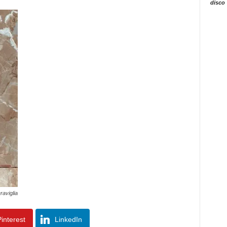
disco
raviglia
interest
LinkedIn