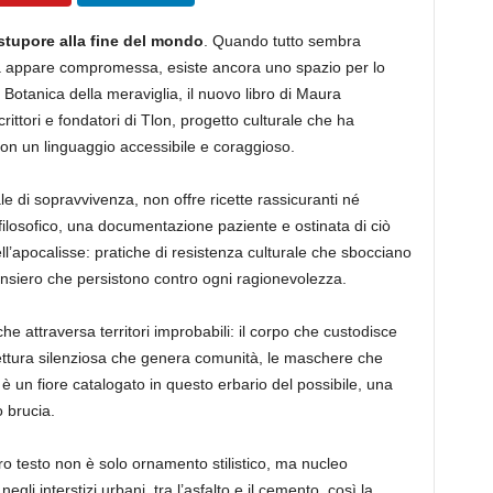
 stupore alla fine del mondo
. Quando tutto sembra
sa appare compromessa, esiste ancora uno spazio per lo
tanica della meraviglia, il nuovo libro di Maura
rittori e fondatori di Tlon, progetto culturale che ha
o con un linguaggio accessibile e coraggioso.
 di sopravvivenza, non offre ricette rassicuranti né
o filosofico, una documentazione paziente e ostinata di ciò
l’apocalisse: pratiche di resistenza culturale che sbocciano
nsiero che persistono contro ogni ragionevolezza.
e attraversa territori improbabili: il corpo che custodisce
lettura silenziosa che genera comunità, le maschere che
 è un fiore catalogato in questo erbario del possibile, una
 brucia.
ro testo non è solo ornamento stilistico, ma nucleo
li interstizi urbani, tra l’asfalto e il cemento, così la