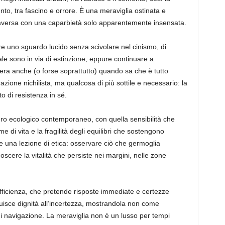
nto, tra fascino e orrore. È una meraviglia ostinata e
traversa con una caparbietà solo apparentemente insensata.
re uno sguardo lucido senza scivolare nel cinismo, di
ale sono in via di estinzione, eppure continuare a
ra anche (o forse soprattutto) quando sa che è tutto
zione nichilista, ma qualcosa di più sottile e necessario: la
 di resistenza in sé.
siero ecologico contemporaneo, con quella sensibilità che
me di vita e la fragilità degli equilibri che sostengono
e una lezione di etica: osservare ciò che germoglia
oscere la vitalità che persiste nei margini, nelle zone
’efficienza, che pretende risposte immediate e certezze
ituisce dignità all’incertezza, mostrandola non come
navigazione. La meraviglia non è un lusso per tempi