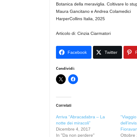
Botanica della meraviglia. Coltivare lo stu
Maura Gancitano e Andrea Colamedici
HarperCollins Italia, 2025
Articolo di: Cinzia Ciarmatori
Facebook
Twitter
P
Condividi:
Correlati
Arriva “Abracadabra – La
“Viaggi
notte dei miracoli”
dell’invi
Dicembre 4, 2017
Fioravan
In "Da non perdere"
Ottobre 