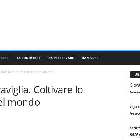
RDERE
DA CONOSCERE
DA PRESERVARE
DA VIVERE
ivare lo stupore alla fine del mondo
Ul
viglia. Coltivare lo
Giova
tenore
del mondo
Ugo
festeg
Letizi
SADI