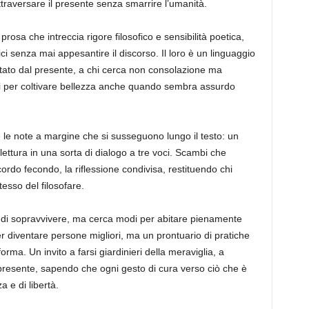
attraversare il presente senza smarrire l’umanità.
osa che intreccia rigore filosofico e sensibilità poetica,
rici senza mai appesantire il discorso. Il loro è un linguaggio
ntato dal presente, a chi cerca non consolazione ma
i per coltivare bellezza anche quando sembra assurdo
 le note a margine che si susseguono lungo il testo: un
 lettura in una sorta di dialogo a tre voci. Scambi che
cordo fecondo, la riflessione condivisa, restituendo chi
tesso del filosofare.
a di sopravvivere, ma cerca modi per abitare pienamente
r diventare persone migliori, ma un prontuario di pratiche
rma. Un invito a farsi giardinieri della meraviglia, a
 presente, sapendo che ogni gesto di cura verso ciò che è
a e di libertà.