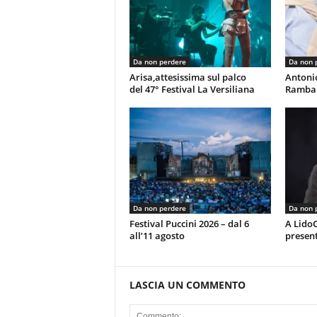
Da non perdere
Da non 
Arisa,attesissima sul palco
Antoni
del 47° Festival La Versiliana
Rambal
Da non perdere
Da non 
Festival Puccini 2026 – dal 6
A LidoC
all’11 agosto
present
LASCIA UN COMMENTO