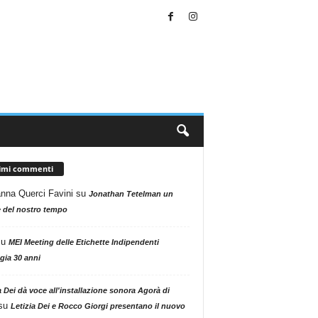
timi commenti
nna Querci Favini
su
Jonathan Tetelman un
 del nostro tempo
su
MEI Meeting delle Etichette Indipendenti
gia 30 anni
a Dei dà voce all'installazione sonora Agorà di
su
Letizia Dei e Rocco Giorgi presentano il nuovo