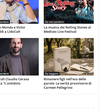
perdere
Da non perdere
o Monda e Victor
La musica dei Rolling Stones al
di a LidoCult
Mediceo Live Festival
perdere
Da leggere
ult Claudio Cerasa
Rimanere figli nell’eco delle
a “L’antidoto
parole: Le verità provvisorie di
Carmen Pellegrino