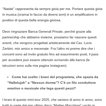
“Natale” rappresenta da sempre gioia per me. Portare questa gioia
in musica (oramai lo faccio da diversi anni) è un amplificatore in
positivo di questa bella energia gioiosa.
Devo ringraziare Banca Generali Private, perché grazie alla
partnership che abbiamo insieme, possiamo far nascere questi
eventi, che vengono progettati artisticamente dal Cav. Lucio
Zerbini, mio amico e mecenate. Fra l’altro mi preme dire che i
concerti sono ad invito gratuito fino ad esaurimento posti, il pass
per accedere può essere ottenuto scrivendo alla banca (le
istruzioni sono sulla mia pagina Instagram).
Come hai scelto i brani del programma, che spazia da
“Hallelujah” a “Nessun dorma”? C’è un filo conduttore
emotivo o musicale che lega questi pezzi?
I brani di questo mini-tour 2025, che variano di anno in anno, sono
tratti in parte dal mio ultimo disco “Matteo Macchioni” uscito in