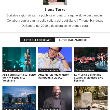
Elena Torre
Scrittrice e giornalista, ha pubblicato romanzi, saggi e storie per bambini.
Collabora con la pagina della cultura del quotidiano Il Tirreno. Ha ideato
DaSapere nel 2010 e da allora se ne prende cura.
ARTICOLI CORRELATI
ALTRO DALL'AUTORE
Da non perdere
Da non perdere
Da non perdere
Arisa,attesissima sul palco
Antonio Monda e Victor
La musica dei Rolling
del 47° Festival La
Rambaldi a LidoCult
Stones al Mediceo Live
Versiliana
Festival
Da non perdere
Da non perdere
Da leggere