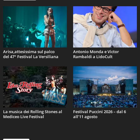
Arisa,attesissima sul palco
Antonio Monda e Victor
del 47° Festival La Versiliana
Rambaldi a LidoCult
La musica dei Rolling Stones al
Festival Puccini 2026 – dal 6
Mediceo Live Festival
all’11 agosto