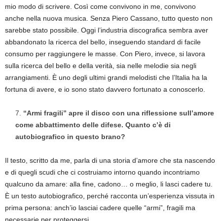
mio modo di scrivere. Così come convivono in me, convivono
anche nella nuova musica. Senza Piero Cassano, tutto questo non
sarebbe stato possibile. Oggi l’industria discografica sembra aver
abbandonato la ricerca del bello, inseguendo standard di facile
consumo per raggiungere le masse. Con Piero, invece, si lavora
sulla ricerca del bello e della verità, sia nelle melodie sia negli
arrangiamenti. È uno degli ultimi grandi melodisti che l’Italia ha la
fortuna di avere, e io sono stato davvero fortunato a conoscerlo.
“Armi fragili” apre il disco con una riflessione sull’amore
come abbattimento delle difese. Quanto c’è di
autobiografico in questo brano?
Il testo, scritto da me, parla di una storia d’amore che sta nascendo
e di quegli scudi che ci costruiamo intorno quando incontriamo
qualcuno da amare: alla fine, cadono… o meglio, li lasci cadere tu.
È un testo autobiografico, perché racconta un’esperienza vissuta in
prima persona: anch’io lasciai cadere quelle “armi”, fragili ma
necessarie per proteggersi.