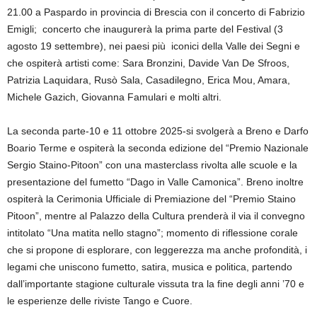
21.00 a Paspardo in provincia di Brescia con il concerto di Fabrizio
Emigli; concerto che inaugurerà la prima parte del Festival (3
agosto 19 settembre), nei paesi più iconici della Valle dei Segni e
che ospiterà artisti come: Sara Bronzini, Davide Van De Sfroos,
Patrizia Laquidara, Rusò Sala, Casadilegno, Erica Mou, Amara,
Michele Gazich, Giovanna Famulari e molti altri.
La seconda parte-10 e 11 ottobre 2025-si svolgerà a Breno e Darfo
Boario Terme e ospiterà la seconda edizione del “Premio Nazionale
Sergio Staino-Pitoon” con una masterclass rivolta alle scuole e la
presentazione del fumetto “Dago in Valle Camonica”. Breno inoltre
ospiterà la Cerimonia Ufficiale di Premiazione del “Premio Staino
Pitoon”, mentre al Palazzo della Cultura prenderà il via il convegno
intitolato “Una matita nello stagno”; momento di riflessione corale
che si propone di esplorare, con leggerezza ma anche profondità, i
legami che uniscono fumetto, satira, musica e politica, partendo
dall’importante stagione culturale vissuta tra la fine degli anni ’70 e
le esperienze delle riviste Tango e Cuore.