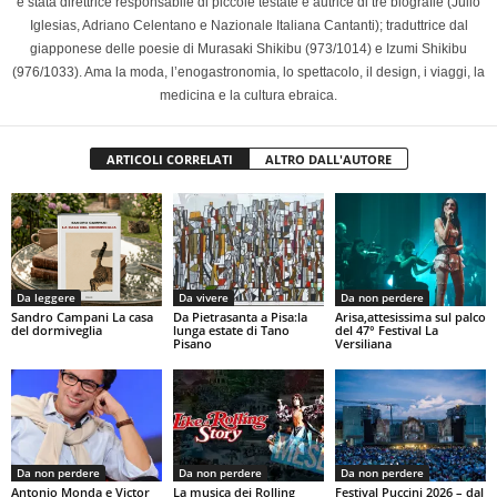
è stata direttrice responsabile di piccole testate e autrice di tre biografie (Julio
Iglesias, Adriano Celentano e Nazionale Italiana Cantanti); traduttrice dal
giapponese delle poesie di Murasaki Shikibu (973/1014) e Izumi Shikibu
(976/1033). Ama la moda, l’enogastronomia, lo spettacolo, il design, i viaggi, la
medicina e la cultura ebraica.
ARTICOLI CORRELATI
ALTRO DALL'AUTORE
Da leggere
Da vivere
Da non perdere
Sandro Campani La casa
Da Pietrasanta a Pisa:la
Arisa,attesissima sul palco
del dormiveglia
lunga estate di Tano
del 47° Festival La
Pisano
Versiliana
Da non perdere
Da non perdere
Da non perdere
Antonio Monda e Victor
La musica dei Rolling
Festival Puccini 2026 – dal