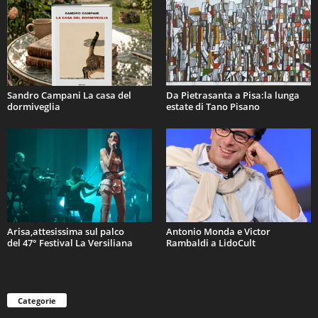
Sandro Campani La casa del
Da Pietrasanta a Pisa:la lunga
dormiveglia
estate di Tano Pisano
Arisa,attesissima sul palco
Antonio Monda e Victor
del 47° Festival La Versiliana
Rambaldi a LidoCult
Categorie