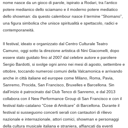
nome nasce da un gioco di parole, ispirato a Rodari, tra l’antico
potere medianico dello sciamano e il moderno potere mediatico
dello showman: da questo calembour nasce il termine “Shomano”,
una figura simbolica che unisce spiritualità e spettacolo, radici e
contemporaneità.
Il festival, ideato e organizzato dal Centro Culturale Teatro
Camuno, oggi sotto la direzione artistica di Nini Giacomelli, dopo
essere stato guidato fino al 2007 dal celebre autore e paroliere
Sergio Bardotti, si svolge ogni anno nei mesi di agosto, settembre e
ottobre, toccando numerosi comuni della Valcamonica e arrivando
anche in città italiane ed europee come Milano, Roma, Pavia,
Sanremo, Procida, San Francisco, Bruxelles e Barcellona. Sin
dall’inizio è patrocinato dal Club Tenco di Sanremo, e dal 2013
collabora con il New Performance Group di San Francisco e con il
festival italo-catalano “Cose di Amilcare” di Barcellona. Durante il
festival si susseguono concerti serali con cantautori di rilievo
nazionale e internazionale, attori comici, showman e personaggi
della cultura musicale italiana e straniera, affiancati da eventi