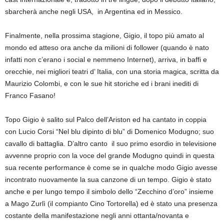
sbarcherà anche negli USA, in Argentina ed in Messico.
Finalmente, nella prossima stagione, Gigio, il topo più amato al
mondo ed atteso ora anche da milioni di follower (quando è nato
infatti non c’erano i social e nemmeno Internet), arriva, in baffi e
orecchie, nei migliori teatri d’ Italia, con una storia magica, scritta da
Maurizio Colombi, e con le sue hit storiche ed i brani inediti di
Franco Fasano!
Topo Gigio è salito sul Palco dell’Ariston ed ha cantato in coppia
con Lucio Corsi “Nel blu dipinto di blu” di Domenico Modugno; suo
cavallo di battaglia. D’altro canto il suo primo esordio in televisione
avvenne proprio con la voce del grande Modugno quindi in questa
sua recente performance è come se in qualche modo Gigio avesse
incontrato nuovamente la sua canzone di un tempo. Gigio è stato
anche e per lungo tempo il simbolo dello “Zecchino d’oro” insieme
a Mago Zurlì (il compianto Cino Tortorella) ed è stato una presenza
costante della manifestazione negli anni ottanta/novanta e