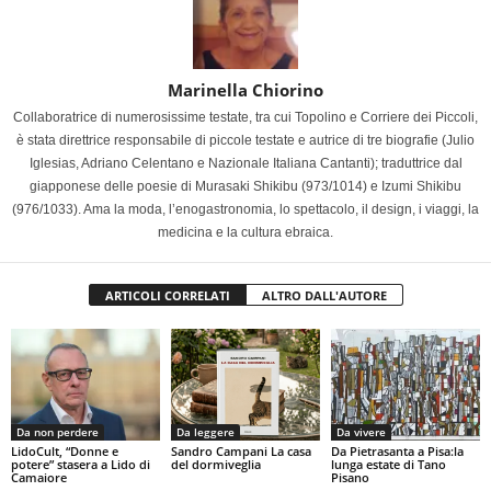
Marinella Chiorino
Collaboratrice di numerosissime testate, tra cui Topolino e Corriere dei Piccoli,
è stata direttrice responsabile di piccole testate e autrice di tre biografie (Julio
Iglesias, Adriano Celentano e Nazionale Italiana Cantanti); traduttrice dal
giapponese delle poesie di Murasaki Shikibu (973/1014) e Izumi Shikibu
(976/1033). Ama la moda, l’enogastronomia, lo spettacolo, il design, i viaggi, la
medicina e la cultura ebraica.
ARTICOLI CORRELATI
ALTRO DALL'AUTORE
Da non perdere
Da leggere
Da vivere
LidoCult, “Donne e
Sandro Campani La casa
Da Pietrasanta a Pisa:la
potere” stasera a Lido di
del dormiveglia
lunga estate di Tano
Camaiore
Pisano