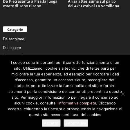
Da Pietrasanta a Pisa:la lunga
Arisa,attesissima sul palco
estate di Tano Pisano
del 47° Festival La Versiliana
Categorie
Da ascoltare
Da leggere
Da non perdere
I cookie sono importanti per il corretto funzionamento di un
Da conoscere
sito. Utilizziamo i cookie sia tecnici che di terze parti per
Da preservare
migliorare la tua esperienza, ad esempio per ricordare i dati
d'accesso, garantire un accesso sicuro, raccogliere dati
Da vivere
statistici per ottimizzare la funzionalità del sito e fornire
Cookie Policy
strumenti per la condivisione dei contenuti presenti su questo
sito. Per maggiori informazioni o per negare il consenso ad
alcuni cookie, consulta
l'informativa completa
. Cliccando
accetta, chiudendo la finestra o proseguendo la navigazione di
questo sito acconsenti l’uso dei cookies
Privacy Policy
Cookie Policy
Accetto
Informativa
© 2026