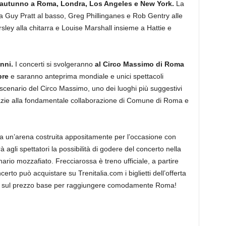
 autunno a Roma, Londra, Los Angeles e New York.
La
Guy Pratt al basso, Greg Phillinganes e Rob Gentry alle
sley alla chitarra e Louise Marshall insieme a Hattie e
anni.
I concerti si svolgeranno
al Circo Massimo di Roma
bre
e saranno anteprima mondiale e unici spettacoli
 scenario del Circo Massimo, uno dei luoghi più suggestivi
razie alla fondamentale collaborazione di Comune di Roma e
ita un’arena costruita appositamente per l’occasione con
rà agli spettatori la possibilità di godere del concerto nella
io mozzafiato. Frecciarossa è treno ufficiale, a partire
certo può acquistare su Trenitalia.com i biglietti dell’offerta
% sul prezzo base per raggiungere comodamente Roma!