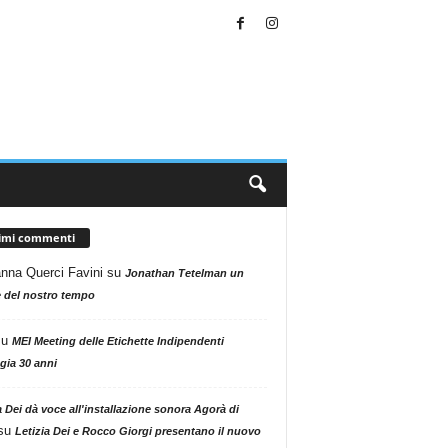
timi commenti
nna Querci Favini
su
Jonathan Tetelman un
 del nostro tempo
su
MEI Meeting delle Etichette Indipendenti
gia 30 anni
a Dei dà voce all'installazione sonora Agorà di
su
Letizia Dei e Rocco Giorgi presentano il nuovo