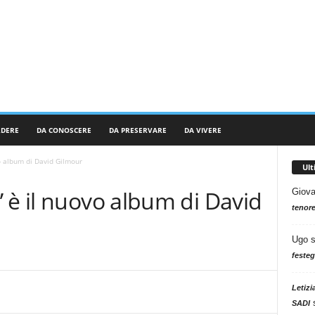
RDERE
DA CONOSCERE
DA PRESERVARE
DA VIVERE
o album di David Gilmour
Ul
 è il nuovo album di David
Giova
tenore
Ugo
festeg
Letizi
SADI