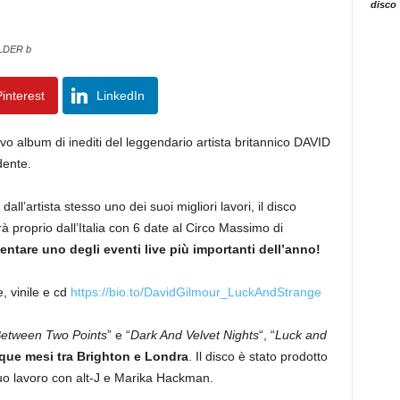
disco
ELDER b
interest
LinkedIn
uovo album di inediti del leggendario artista britannico DAVID
dente.
all’artista stesso uno dei suoi migliori lavori, il disco
rà proprio dall’Italia con 6 date al Circo Massimo di
entare uno degli eventi live più importanti dell’anno!
e, vinile e cd
https://bio.to/DavidGilmour_LuckAndStrange
etween Two Points
” e “
Dark And Velvet Nights
“, “
Luck and
que mesi tra Brighton e Londra
. Il disco è stato prodotto
 suo lavoro con alt-J e Marika Hackman.