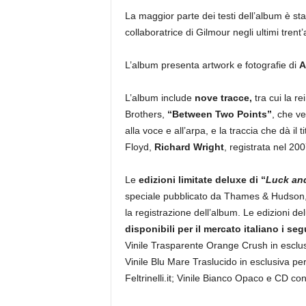
La maggior parte dei testi dell’album è s
collaboratrice di Gilmour negli ultimi trent’
L’album presenta artwork e fotografie di
A
L’album include
nove tracce,
tra cui la r
Brothers,
“Between Two Points”
, che ve
alla voce e all’arpa, e la traccia che dà il t
Floyd,
Richard Wright
, registrata nel 20
Le
edizioni limitate deluxe
di “
Luck an
speciale pubblicato da Thames & Hudson, 
la registrazione dell’album. Le edizioni del
disponibili per il mercato italiano i seg
Vinile Trasparente Orange Crush in esclus
Vinile Blu Mare Traslucido in esclusiva per
Feltrinelli.it; Vinile Bianco Opaco e CD co