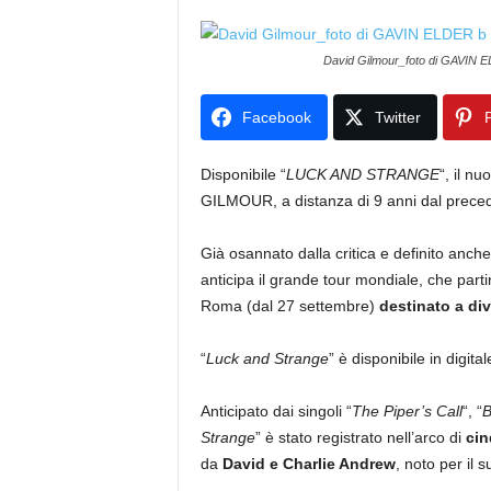
David Gilmour_foto di GAVIN 
Facebook
Twitter
P
Disponibile “
LUCK AND STRANGE
“, il n
GILMOUR, a distanza di 9 anni dal prece
Già osannato dalla critica e definito anche d
anticipa il grande tour mondiale, che parti
Roma (dal 27 settembre)
destinato a div
“
Luck and Strange
” è disponibile in digital
Anticipato dai singoli “
The Piper’s Call
“, “
B
Strange
” è stato registrato nell’arco di
cin
da
David e Charlie Andrew
, noto per il