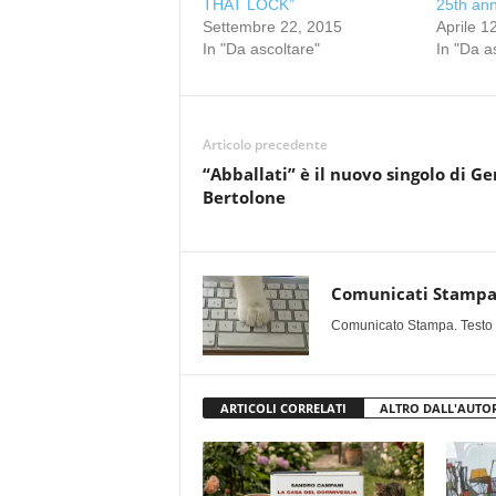
THAT LOCK”
25th ann
Settembre 22, 2015
Aprile 1
In "Da ascoltare"
In "Da a
Articolo precedente
“Abballati” è il nuovo singolo di Ge
Bertolone
Comunicati Stamp
Comunicato Stampa. Testo uff
ARTICOLI CORRELATI
ALTRO DALL'AUTO