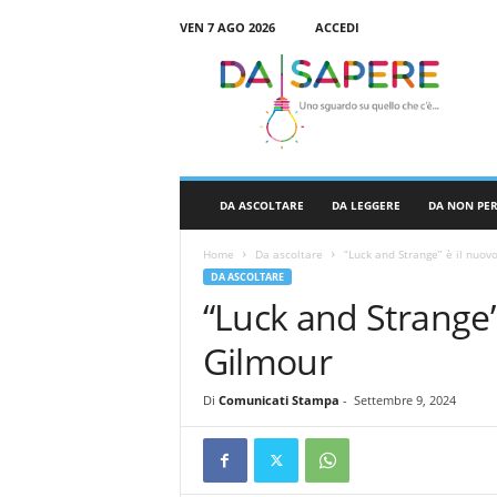
VEN 7 AGO 2026
ACCEDI
D
a
S
a
p
e
r
DA ASCOLTARE
DA LEGGERE
DA NON PE
e
Home
Da ascoltare
“Luck and Strange” è il nuov
DA ASCOLTARE
“Luck and Strange”
Gilmour
Di
Comunicati Stampa
-
Settembre 9, 2024