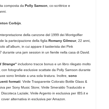
tata composta da
Polly Samson
, co-scrittrice e
anni.
nton Corbijn
.
einterpretazione della canzone del 1999 dei Montgolfier
de la partecipazione della figlia
Romany Gilmour
, 22 anni,
itolo all’album, in cui appare il tastierista dei Pink
07 durante una jam session in un fienile nella casa di David.
d Strange
“
includono tracce bonus e un libro rilegato molto
con fotografie esclusive scattate da Polly Samson durante
uxe sono limitate a una sola tiratura. Inoltre,
sono
uenti formati
: Vinile Trasparente Colorato Bottle Glass &
iva per Sony Music Store; Vinile Smeraldo Traslucido e
 Discoteca Laziale; Vinile Argento in esclusiva per IBS.it e
n cover alternativa in esclusiva per Amazon.