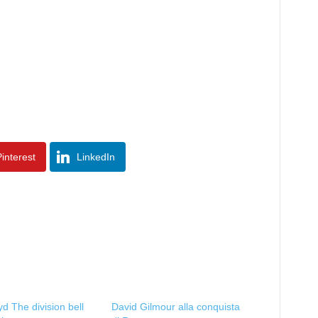
interest
LinkedIn
yd The division bell
David Gilmour alla conquista