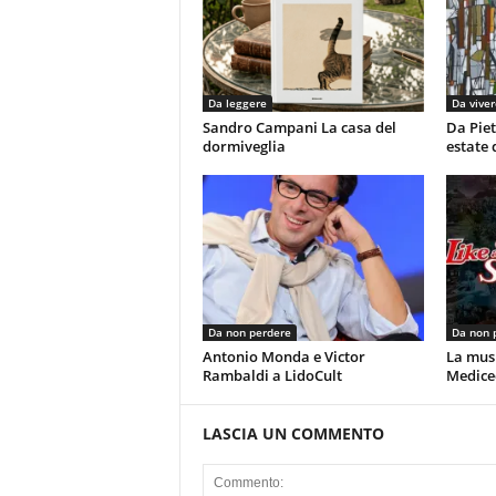
Da leggere
Da viver
Sandro Campani La casa del
Da Piet
dormiveglia
estate 
Da non perdere
Da non 
Antonio Monda e Victor
La musi
Rambaldi a LidoCult
Mediceo
LASCIA UN COMMENTO