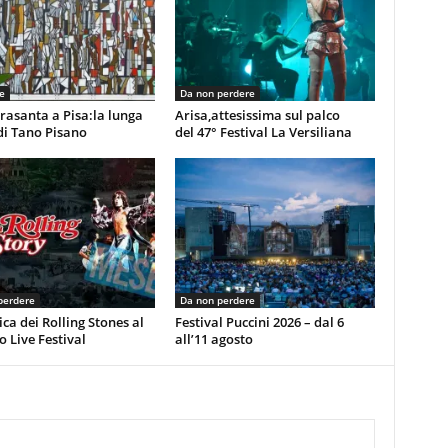
e
Da non perdere
rasanta a Pisa:la lunga
Arisa,attesissima sul palco
di Tano Pisano
del 47° Festival La Versiliana
perdere
Da non perdere
ca dei Rolling Stones al
Festival Puccini 2026 – dal 6
 Live Festival
all’11 agosto