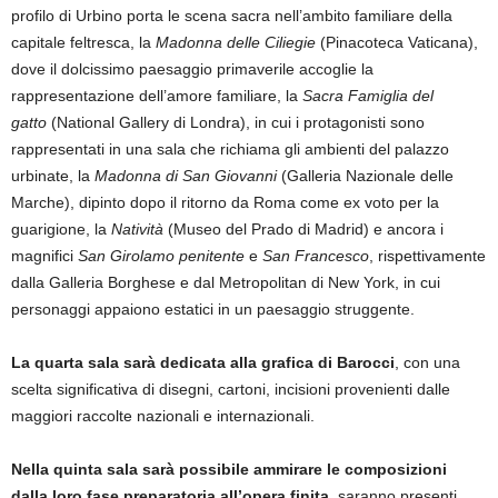
profilo di Urbino porta le scena sacra nell’ambito familiare della
capitale feltresca, la
Madonna delle Ciliegie
(Pinacoteca Vaticana),
dove il dolcissimo paesaggio primaverile accoglie la
rappresentazione dell’amore familiare, la
Sacra Famiglia del
gatto
(National Gallery di Londra), in cui i protagonisti sono
rappresentati in una sala che richiama gli ambienti del palazzo
urbinate, la
Madonna di San Giovanni
(Galleria Nazionale delle
Marche), dipinto dopo il ritorno da Roma come ex voto per la
guarigione, la
Natività
(Museo del Prado di Madrid) e ancora i
magnifici
San Girolamo penitente
e
San Francesco
, rispettivamente
dalla Galleria Borghese e dal Metropolitan di New York, in cui
personaggi appaiono estatici in un paesaggio struggente.
La quarta sala sarà dedicata alla grafica di Barocci
, con una
scelta significativa di disegni, cartoni, incisioni provenienti dalle
maggiori raccolte nazionali e internazionali.
Nella quinta sala sarà possibile ammirare le composizioni
dalla loro fase preparatoria all’opera finita
, saranno presenti