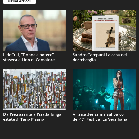
Ultimi Articoli
LidoCult, “Donne e potere”
Sandro Campani La casa del
stasera a Lido di Camaiore
dormiveglia
Da Pietrasanta a Pisa:la lunga
Arisa,attesissima sul palco
estate di Tano Pisano
del 47° Festival La Versiliana