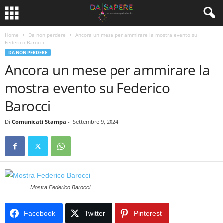
Home
Da non perdere
Ancora un mese per ammirare la mostra evento su
Federico Barocci
DA NON PERDERE
Ancora un mese per ammirare la
mostra evento su Federico
Barocci
Di
Comunicati Stampa
-
Settembre 9, 2024
Mostra Federico Barocci
Facebook
Twitter
Pinterest