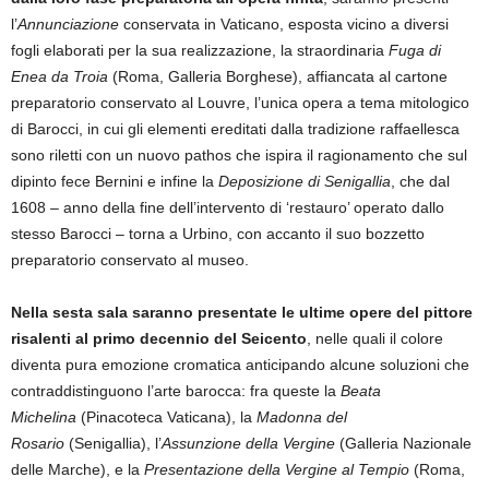
l’
Annunciazione
conservata in Vaticano, esposta vicino a diversi
fogli elaborati per la sua realizzazione, la straordinaria
Fuga di
Enea da Troia
(Roma, Galleria Borghese), affiancata al cartone
preparatorio conservato al Louvre, l’unica opera a tema mitologico
di Barocci, in cui gli elementi ereditati dalla tradizione raffaellesca
sono riletti con un nuovo pathos che ispira il ragionamento che sul
dipinto fece Bernini e infine la
Deposizione di Senigallia
, che dal
1608 – anno della fine dell’intervento di ‘restauro’ operato dallo
stesso Barocci – torna a Urbino, con accanto il suo bozzetto
preparatorio conservato al museo.
Nella sesta sala saranno presentate le ultime opere del pittore
risalenti al primo decennio del Seicento
, nelle quali il colore
diventa pura emozione cromatica anticipando alcune soluzioni che
contraddistinguono l’arte barocca: fra queste la
Beata
Michelina
(Pinacoteca Vaticana), la
Madonna del
Rosario
(Senigallia), l’
Assunzione della Vergine
(Galleria Nazionale
delle Marche), e la
Presentazione della Vergine al Tempio
(Roma,