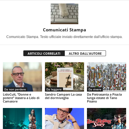
Comunicati Stampa
Comunicato Stampa. Testo ufficiale inviato direttamente dall'ufficio stampa.
ARTICOLI CORRELATI
ALTRO DALL'AUTORE
Da non perdere
Da leggere
Da vivere
LidoCult, “Donne e
Sandro Campani La casa
Da Pietrasanta a Pisa:la
potere” stasera a Lido di
del dormiveglia
lunga estate di Tano
Camaiore
Pisano