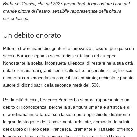
Barberini\Corsini, che nel 2025 premetterà di raccontare l’arte del
grande pittore di Pesaro, sensibile rappresentate della pittura
seicentesca».
Un debito onorato
Pittore, straordinario disegnatore e innovativo incisore, per quasi un
secolo Barocci segna la scena artistica italiana ed europea.
Nonostante la scelta, inconsueta all’epoca, di restare nella sua città
natale, lontana dai grandi centri culturali e mecenatistici, egli riesce
a imporsi con tenace fatica come il più ammirato, richiesto e pagato
autore di dipinti sacri della seconda metà del ’500.
Per la città ducale, Federico Barocci ha sempre rappresentato un
debito di riconoscenza, perché la sua figura umana e artistica è di
straordinaria importanza: con la sua opera egli chiude idealmente
la grande stagione del Rinascimento urbinate, dominata da artisti
del calibro di Piero della Francesca, Bramante e Raffaello, offrendo
le primizie di una pittura nuova che caratterizzerà l’Età Barocca.