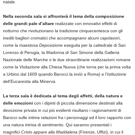
natale.
Nella seconda sala si affronterà il tema della composizione
delle grandi pale d’altare
realizzate con innovativi effetti di
notturno che rivoluzionano la tradizione cinquecentesca con gli
inediti bagliori cromatici che accompagnano alcuni capolavori,
come la maestosa
Deposizione
eseguita per la cattedrale di San
Lorenzo di Perugia, la
Madonna di San Simone
della Galleria
Nazionale delle Marche o le due straordinarie realizzazioni romane
come la
Visitazione
alla Chiesa Nuova (che torna per la prima volta
a Urbino dal 1609 quando Barocci la inviò a Roma) e l’
Istituzione
dell’Eucarestia
alla Minerva.
La terza sala è dedicata al tema degli affetti, della natura e
delle emozioni
con i dipinti di piccola dimensione destinati alla
devozione privata in cui più evidenti risultano i ragionamenti di
Barocci sulle intime relazioni fra i personaggi ed il loro rapporto con
una natura intrisa di sentimento. Qui saranno presentati i
magnifici
Cristo appare alla Maddalena
(Firenze, Uffizi), in cui il