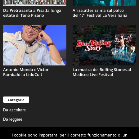
Da Pietrasanta a Pisa:la lunga
Arisa,attesissima sul palco
estate di Tano Pisano
del 47° Festival La Versiliana
Antonio Monda e Victor
La musica dei Rolling Stones al
Rambaldi a LidoCult
Mediceo Live Festival
Categorie
Da ascoltare
Da leggere
Da non perdere
I cookie sono importanti per il corretto funzionamento di un
Da conoscere