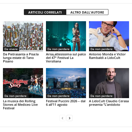
ARTICOLI CORRELATI
ALTRO DALL'AUTORE
Da vivere
Da non perdere
Da non perdere
Da Pietrasanta a Pisa:la
Arisa,attesissima sul palco
Antonio Monda e Victor
lunga estate di Tano
del 47° Festival La
Rambaldi a LidoCult
Pisano
Versiliana
Da non perdere
Da non perdere
Da non perdere
La musica dei Rolling
Festival Puccini 2026 – dal
A LidoCult Claudio Cerasa
Stones al Mediceo Live
6 all’11 agosto
presenta “L’antidoto
Festival