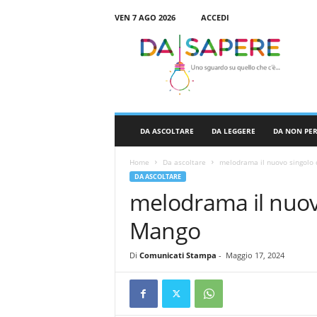
VEN 7 AGO 2026
ACCEDI
D
a
S
a
p
e
r
DA ASCOLTARE
DA LEGGERE
DA NON PE
e
Home
Da ascoltare
melodrama il nuovo singolo 
DA ASCOLTARE
melodrama il nuov
Mango
Di
Comunicati Stampa
-
Maggio 17, 2024