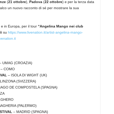
enze
(
21 ottobre
),
Padova
(
22 ottobre
) e per la terza data
palco un nuovo racconto di sé per mostrare la sua
lia e in Europa, per il tour
“
Angelina Mango nei club
li su
https://www.livenation.it/artist-angelina-mango-
venation.it
– UMAG (CROAZIA)
L
– COMO
IVAL
– ISOLA DI WIGHT (UK)
LINZONA (SVIZZERA)
IAGO DE COMPOSTELA (SPAGNA)
NZA
LGHERO
BAGHERIA (PALERMO)
STIVAL
– MADRID (SPAGNA)