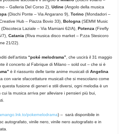
o – Galleria Del Corso 2),
Udine
(Angolo della musica
ppa
(Dischi Ponte – Via Angarano 9),
Torino
(Mondadori –
Creative Hub – Piazza Bovio 33),
Bologna
(SEMM Music
(Discoteca Laziale – Via Mamiani 62/A),
Potenza
(Firefly
5/7),
Catania
(Riva musica disco market – P.zza Stesicoro
ne 21/22).
iti dell’artista
“
poké melodrama
”
, che uscirà il 31 maggio
e il concerto al Fabrique di Milano – sold out – che si è
ama
”
è il riassunto delle tante anime musicali di
Angelina
festa con varie sfaccettature musicali che si mescolano come
 questa fusione di generi e stili diversi, ogni melodia è un
n cui la musica arriva per alleviare i pensieri più bui,
ti.
inamango.lnk.to/pokemelodrama
) – sarà disponibile in
isc autografato, vinile nero, vinile nero autografato e in
ata.