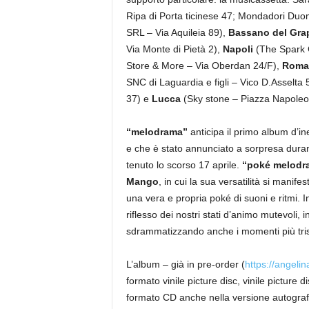
Ripa di Porta ticinese 47; Mondadori Duom
SRL – Via Aquileia 89),
Bassano del Gra
Via Monte di Pietà 2),
Napoli
(The Spark 
Store & More – Via Oberdan 24/F),
Roma
SNC di Laguardia e figli – Vico D.Asselta 
37) e
Lucca
(Sky stone – Piazza Napoleo
“
melodrama
”
anticipa il primo album d’ined
e che è stato annunciato a sorpresa durant
tenuto lo scorso 17 aprile.
“
poké melodr
Mango
, in cui la sua versatilità si mani
una vera e propria poké di suoni e ritmi. In
riflesso dei nostri stati d’animo mutevoli, i
sdrammatizzando anche i momenti più tris
L’album – già in pre-order (
https://angel
formato vinile picture disc, vinile picture d
formato CD anche nella versione autograf