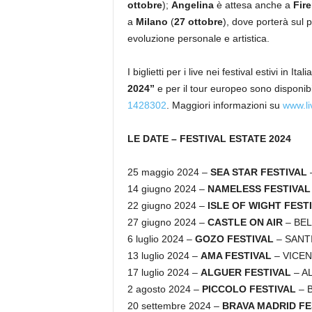
ottobre
);
Angelina
è attesa anche a
Fir
a
Milano
(
27 ottobre
), dove porterà sul 
evoluzione personale e artistica.
I biglietti per i live nei festival estivi in Ita
2024
”
e per il tour europeo sono disponibi
1428302
. Maggiori informazioni su
www.li
LE DATE –
FESTIVAL ESTATE 2024
25 maggio 2024 –
SEA STAR FESTIVAL
14 giugno 2024 –
NAMELESS FESTIVA
22 giugno 2024 –
ISLE OF WIGHT FEST
27 giugno 2024 –
CASTLE ON AIR
– BEL
6 luglio 2024 –
GOZO FESTIVAL
– SANT
13 luglio 2024 –
AMA FESTIVAL
– VICE
17 luglio 2024 –
ALGUER FESTIVAL
– A
2 agosto 2024 –
PICCOLO FESTIVAL
– 
20 settembre 2024 –
BRAVA MADRID FE