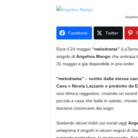
Angelin
Facebook
Twitter
P
Esce il 24 maggio
“
melodrama
”
(LaTarma
singolo di
Angelina Mango
che anticipa i
31 maggio e già disponibile in
pre-order
.
“
melodrama
”
–
scritto dalla stessa can
Cava
e
Nicola Lazzarin e prodotto da E
una ritmica reggaeton, creando un sound c
piccola a casa che balla in salotto, chiude
lasciarsi convincere dai sogni.
Svelando alcuni indizi sui social oggi
Ange
anteprima il singolo in alcuni negozi di dis
supporto particolare: la musicassetta. Sarà