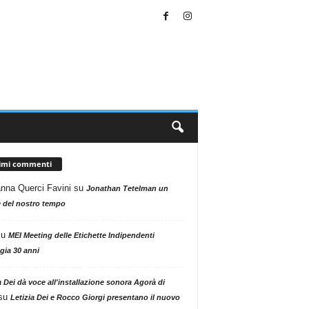
timi commenti
nna Querci Favini
su
Jonathan Tetelman un
 del nostro tempo
su
MEI Meeting delle Etichette Indipendenti
gia 30 anni
a Dei dà voce all'installazione sonora Agorà di
su
Letizia Dei e Rocco Giorgi presentano il nuovo