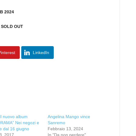
B 2024
/
SOLD OUT
interest
LinkedIn
l nuovo album
Angelina Mango vince
AMA” Nei negozi e
Sanremo
le dal 16 giugno
Febbraio 13, 2024
3, 2017
In "Da non perdere"