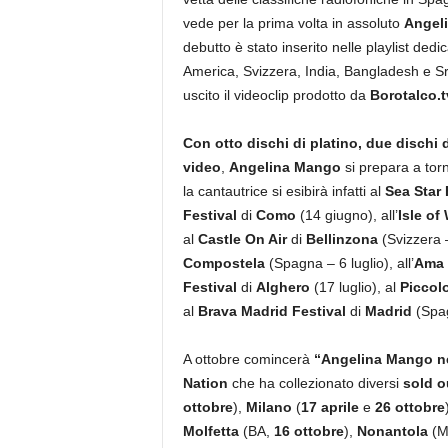
vede per la prima volta in assoluto
Angel
debutto è stato inserito nelle playlist dedi
America, Svizzera, India, Bangladesh e S
uscito il videoclip prodotto da
Borotalco.t
Con otto dischi di platino, due dischi d
video
,
Angelina Mango
si prepara a tor
la cantautrice si esibirà infatti al
Sea Star 
Festival
di
Como
(14 giugno), all’
Isle of
al
Castle On Air
di
Bellinzona
(Svizzera 
Compostela
(Spagna – 6 luglio), all’
Ama 
Festival
di
Alghero
(17 luglio), al
Piccolo
al
Brava Madrid Festival
di
Madrid
(Spa
A ottobre comincerà
“
Angelina Mango ne
Nation
che ha collezionato diversi
sold 
ottobre
),
Milano
(
17 aprile
e
26 ottobre
Molfetta
(BA,
16 ottobre
),
Nonantola
(