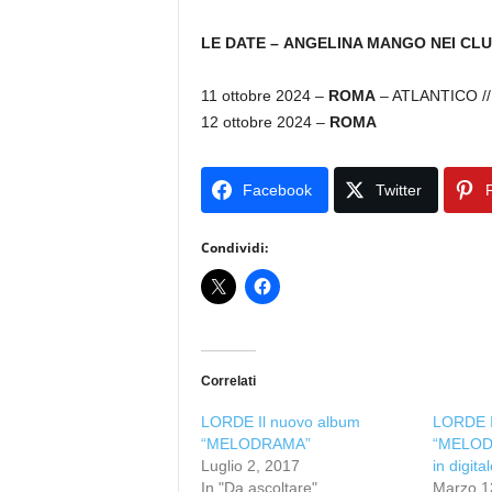
LE DATE –
ANGELINA MANGO NEI CLU
11 ottobre 2024 –
ROMA
– ATLANTICO /
12 ottobre 2024 –
ROMA
Facebook
Twitter
P
Condividi:
Correlati
LORDE Il nuovo album
LORDE I
“MELODRAMA”
“MELODR
Luglio 2, 2017
in digita
In "Da ascoltare"
Marzo 1