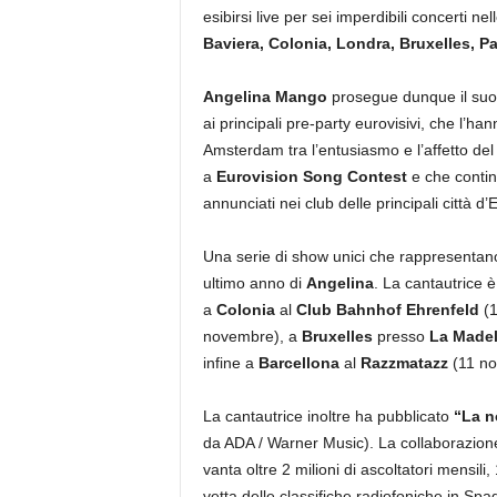
esibirsi live per sei imperdibili concerti
nell
Baviera
,
Colonia
,
Londra
,
Bruxelles
,
Pa
Angelina Mango
prosegue dunque il suo 
ai principali pre-party eurovisivi, che l’h
Amsterdam tra l’entusiasmo e l’affetto de
a
Eurovision Song Contest
e che continu
annunciati nei club delle principali città d
Una serie di show unici che rappresentano
ultimo anno di
Angelina
. La cantautrice è
a
Colonia
al
Club Bahnhof
Ehrenfeld
(
novembre), a
Bruxelles
presso
La Madel
infine a
Barcellona
al
Razzmatazz
(11 no
La cantautrice inoltre ha pubblicato
“
La n
da ADA / Warner Music). La collaborazion
vanta oltre 2 milioni di ascoltatori mensil
vetta delle classifiche radiofoniche in Spa