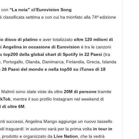
a con
“
La noia
”
all’
Eurovision Song
è classificata settima e con cui ha trionfato alla 74ª edizione
o disco di platino
e aver totalizzato
oltre 120 milioni di
di
Angelina
in occasione di Eurovision
è tra le canzoni
la
top200 della
global chart di Spotify in 22 Paesi
(tra
, Portogallo, Olanda, Danimarca, Finlandia, Grecia, Islanda
n 26 Paesi del mondo e nella top50 su iTunes di 18
i Malmö sono state viste da oltre
20M di persone
tramite
TikTok
, mentre il suo profilo Instagram nel weekend di
 di oltre 6M
.
anti successi, Angelina Mango aggiunge un nuovo tassello
di traguardi: in autunno sarà per la prima volta
in tour in
, prodotto e organizzato da
Live Nation
, che la vedrà