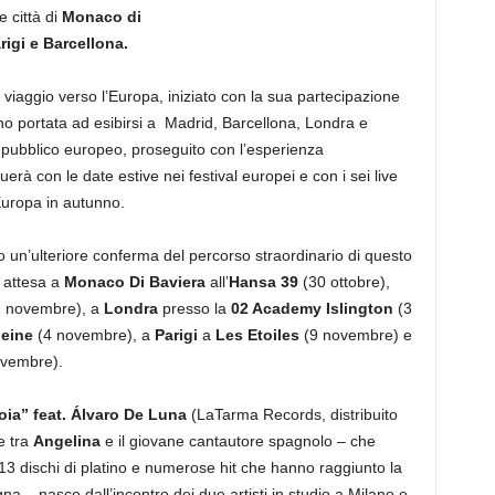
e città
di
Monaco di
rigi
e
Barcellona
.
viaggio verso l’Europa, iniziato con la sua partecipazione
anno portata ad esibirsi a Madrid, Barcellona, Londra e
l pubblico europeo, proseguito con l’esperienza
erà con le date estive nei festival europei e con i sei live
’Europa in autunno.
 un’ulteriore conferma del percorso straordinario di questo
 attesa a
Monaco Di Baviera
all’
Hansa 39
(30 ottobre),
1 novembre), a
Londra
presso la
02 Academy Islington
(3
eine
(4 novembre), a
Parigi
a
Les
Etoiles
(9 novembre) e
vembre).
oia
” feat.
Álvaro De Luna
(LaTarma Records, distribuito
e tra
Angelina
e il giovane cantautore spagnolo – che
i, 13 dischi di platino e numerose hit che hanno raggiunto la
gna – nasce dall’incontro dei due artisti in studio a Milano e