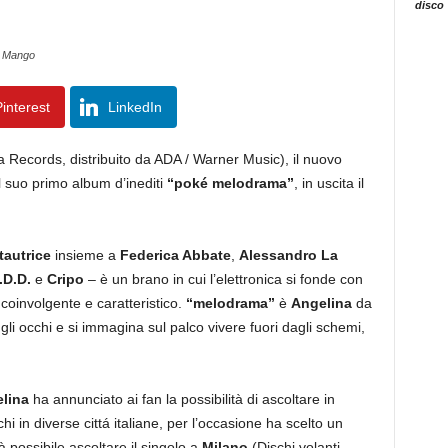
disco
a Mango
interest
LinkedIn
 Records, distribuito da ADA / Warner Music), il nuovo
l suo primo album d’inediti
“
poké melodrama
”
, in uscita il
tautrice
insieme a
Federica Abbate
,
Alessandro La
.D.D.
e
Cripo
–
è un brano in cui l’elettronica si fonde con
oinvolgente e caratteristico.
“
melodrama
”
è
Angelina
da
 gli occhi e si immagina sul palco vivere fuori dagli schemi,
lina
ha annunciato ai fan la possibilità di ascoltare in
chi in diverse cittá italiane, per l’occasione ha scelto un
 possibile ascoltare il singolo a
Milano
(Dischi volanti –