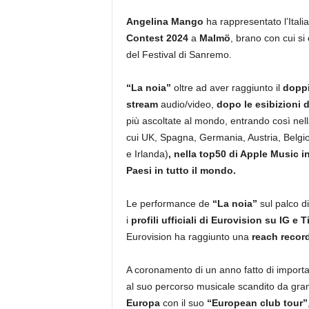
Angelina Mango
ha rappresentato l’Itali
Contest
2024
a
Malmö
, brano con cui si 
del Festival di Sanremo.
“
La noia
”
oltre ad aver raggiunto il
doppi
stream
audio/video,
dopo le esibizioni 
più ascoltate al mondo, entrando così nel
cui
UK, Spagna, Germania, Austria, Belgio
e Irlanda)
,
nella top50 di Apple Music i
Paesi in tutto il mondo.
Le performance de
“
La noia
”
sul palco d
i
profili ufficiali di Eurovision su IG e 
Eurovision ha raggiunto una
reach record
A coronamento di un anno fatto di import
al suo percorso musicale scandito da gran
Europa
con il suo
“European club tour”