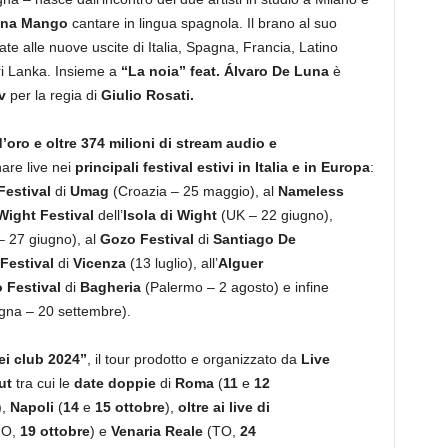
ina Mango
cantare in lingua spagnola. Il brano al suo
cate alle nuove uscite di Italia, Spagna, Francia, Latino
ri Lanka. Insieme a
“
La noia
” feat.
Álvaro De Luna
è
v
per la regia di
Giulio Rosati.
’oro e oltre 374 milioni di stream audio e
nare live nei
principali festival estivi in Italia e in Europa
:
Festival
di
Umag
(Croazia – 25 maggio), al
Nameless
 Wight Festival
dell’
Isola di Wight
(UK – 22 giugno),
– 27 giugno), al
Gozo Festival
di
Santiago De
Festival
di
Vicenza
(13 luglio), all’
Alguer
 Festival
di
Bagheria
(Palermo – 2 agosto) e infine
gna – 20 settembre).
i club 2024
”
, il tour prodotto e organizzato da
Live
out
tra cui le
date doppie
di
Roma
(
11
e
12
),
Napoli
(
14
e
15 ottobre
),
oltre ai live di
MO,
19 ottobre
) e
Venaria Reale
(TO,
24