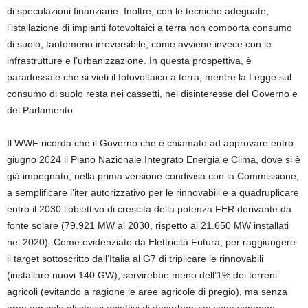
di speculazioni finanziarie. Inoltre, con le tecniche adeguate,
l’istallazione di impianti fotovoltaici a terra non comporta consumo
di suolo, tantomeno irreversibile, come avviene invece con le
infrastrutture e l’urbanizzazione. In questa prospettiva, è
paradossale che si vieti il fotovoltaico a terra, mentre la Legge sul
consumo di suolo resta nei cassetti, nel disinteresse del Governo e
del Parlamento.
Il WWF ricorda che il Governo che è chiamato ad approvare entro
giugno 2024 il Piano Nazionale Integrato Energia e Clima, dove si è
già impegnato, nella prima versione condivisa con la Commissione,
a semplificare l’iter autorizzativo per le rinnovabili e a quadruplicare
entro il 2030 l’obiettivo di crescita della potenza FER derivante da
fonte solare (79.921 MW al 2030, rispetto ai 21.650 MW installati
nel 2020). Come evidenziato da Elettricità Futura, per raggiungere
il target sottoscritto dall’Italia al G7 di triplicare le rinnovabili
(installare nuovi 140 GW), servirebbe meno dell’1% dei terreni
agricoli (evitando a ragione le aree agricole di pregio), ma senza
aree agricole gli stessi obiettivi di decarbonizzazione vengono