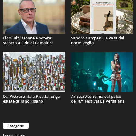
LidoCult, “Donne e potere”
Sandro Campani La casa del
stasera a Lido di Camaiore
dormiveglia
Da Pietrasanta a Pisa:la lunga
Arisa,attesissima sul palco
estate di Tano Pisano
del 47° Festival La Versiliana
Categorie
Da ascoltare