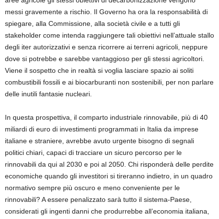
messi gravemente a rischio. Il Governo ha ora la responsabilità di
spiegare, alla Commissione, alla società civile e a tutti gli
stakeholder come intenda raggiungere tali obiettivi nell’attuale stallo
degli iter autorizzativi e senza ricorrere ai terreni agricoli, neppure
dove si potrebbe e sarebbe vantaggioso per gli stessi agricoltori.
Viene il sospetto che in realtà si voglia lasciare spazio ai soliti
combustibili fossili e ai biocarburanti non sostenibili, per non parlare
delle inutili fantasie nucleari.
In questa prospettiva, il comparto industriale rinnovabile, più di 40
miliardi di euro di investimenti programmati in Italia da imprese
italiane e straniere, avrebbe avuto urgente bisogno di segnali
politici chiari, capaci di tracciare un sicuro percorso per le
rinnovabili da qui al 2030 e poi al 2050. Chi risponderà delle perdite
economiche quando gli investitori si tireranno indietro, in un quadro
normativo sempre più oscuro e meno conveniente per le
rinnovabili? A essere penalizzato sarà tutto il sistema-Paese,
considerati gli ingenti danni che produrrebbe all’economia italiana,