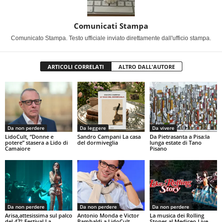
Comunicati Stampa
Comunicato Stampa. Testo ufficiale inviato direttamente dall'ufficio stampa.
ARTICOLI CORRELATI
ALTRO DALL'AUTORE
Da non perdere
Da leggere
Da vivere
LidoCult, “Donne e
Sandro Campani La casa
Da Pietrasanta a Pisa:la
potere” stasera a Lido di
del dormiveglia
lunga estate di Tano
Camaiore
Pisano
Da non perdere
Da non perdere
Da non perdere
Arisa,attesissima sul palco
Antonio Monda e Victor
La musica dei Rolling
del 47° Festival La
Rambaldi a LidoCult
Stones al Mediceo Live