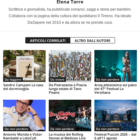
Elena Torre
Scrittrice e giornalista, ha pubblicato romanzi, saggi e storie per bambini.
Collabora con la pagina della cultura del quotidiano Il Tirreno. Ha ideato
DaSapere nel 2010 e da allora se ne prende cura.
ARTICOLI CORRELATI
ALTRO DALL'AUTORE
Da leggere
Da vivere
Da non perdere
Sandro Campani La casa
Da Pietrasanta a Pisa:la
Arisa,attesissima sul palco
del dormiveglia
lunga estate di Tano
del 47° Festival La
Pisano
Versiliana
Da non perdere
Da non perdere
Da non perdere
Antonio Monda e Victor
La musica dei Rolling
Festival Puccini 2026 – dal
Rambaldi a LidoCult
Stones al Mediceo Live
6 all’11 agosto