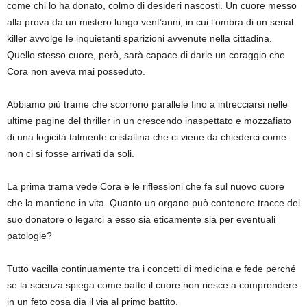
come chi lo ha donato, colmo di desideri nascosti. Un cuore messo
alla prova da un mistero lungo vent’anni, in cui l’ombra di un serial
killer avvolge le inquietanti sparizioni avvenute nella cittadina.
Quello stesso cuore, però, sarà capace di darle un coraggio che
Cora non aveva mai posseduto.
Abbiamo più trame che scorrono parallele fino a intrecciarsi nelle
ultime pagine del thriller in un crescendo inaspettato e mozzafiato
di una logicità talmente cristallina che ci viene da chiederci come
non ci si fosse arrivati da soli.
La prima trama vede Cora e le riflessioni che fa sul nuovo cuore
che la mantiene in vita. Quanto un organo può contenere tracce del
suo donatore o legarci a esso sia eticamente sia per eventuali
patologie?
Tutto vacilla continuamente tra i concetti di medicina e fede perché
se la scienza spiega come batte il cuore non riesce a comprendere
in un feto cosa dia il via al primo battito.