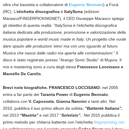
oltre che bassista e collaboratore di
Eugenio Bennato
) a Focà
(RC). L’
etichetta discografica
è
ItalySona
(edizioni
Marasco/FINGERPICKINGNET), il CEO Giuseppe Marasco spiega
gli obiettivi di questa realtà:
“ItalySona è l’etichetta discografica
italiana dedicata alla produzione, promozione e valorizzazione della
musica popolare e world music made in Italy. Un progetto che vuole
dare spazio alle produzioni ‘etno’ ma con uno sguardo al futuro.
Musica che nasce dalle radici ma aperta alle contaminazioni.”
Il
disco è stato registrato presso “Arango Sonic Studio” di Mujura. Il
mix e mastering sono a cura degli stessi
Francesco Loccisano e
Marcello De Carolis
.
Brevi note biografiche. FRANCESCO LOCCISANO:
nel 2005
entra a far parte dei
Taranta Power
di
Eugenio Bennato
,
collabora con
V. Capossela
,
Gianna Nannini
e tanti altri. Nel
2010, pubblica il suo primo album da solista,
“Battente Italiana”,
nel 2013
“Mastrìa”
e nel 2017 “
Solstizio”.
Nel 2015 pubblica il
primo metodo per chitarra battente con l’etichetta
fingerpicking.net
.
La collaborazione con il regista spagnolo
Carlos Saura
per il docu-