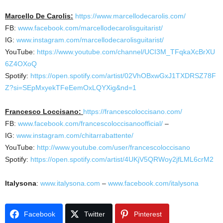
Marcello De Carolis:
https://www.marcellodecarolis.com/
FB:
www.facebook.com/marcellodecarolisguitarist/
IG:
www.instagram.com/marcellodecarolisguitarist/
YouTube:
https://www.youtube.com/channel/UCI3M_TFqkaXcBrXU
6Z4OXoQ
Spotify:
https://open.spotify.com/artist/02VhOBxwGxJ1TXDRSZ78F
Z?si=SEpMxyekTFeEemOxLQYXig&nd=1
Francesco Loccisano:
https://francescoloccisano.com/
FB:
www.facebook.com/francescoloccisanoofficial/
–
IG:
www.instagram.com/chitarrabattente/
YouTube:
http://www.youtube.com/user/francescoloccisano
Spotify:
https://open.spotify.com/artist/4UKjV5QRWoy2jfLML6crM2
Italysona
:
www.italysona.com
–
www.facebook.com/italysona
Facebook
Twitter
Pinterest