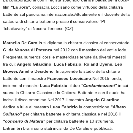
film
“La Jota”,
consacra Loccisano come virtuoso della chitarra
battente sul panorama internazionale.Attualmente è il docente della
cattedra di chitarra battente presso il conservatorio “PI
Tchaikovsky” di Nocera Terinese (CZ).
Marcello De Carolis
si diploma in chitarra classica al conservatorio
G. da Venosa di Potenza
nel 2012 con il massimo dei voti e lode.
Frequenta numerosi corsi e masterclass tenute da diversi maestri
tra cui:
Angelo Gilardino, Luca Fabrizio, Roland Dyens, Leo
Brower, Aniello Desideri
o. Intraprende lo studio della chitarra
battente con il maestro
Francesco Loccisano
.Nel 2015 fonda,
insieme al maestro
Luca Fabrizio
, il duo
“Cordaminazioni”
in cui
suona la Chitarra Classica e la Chitarra Battente e con il quale ha
inciso il disco omonimo.Nel 2017 il maestro
Angelo Gilardino
dedica a lui e al maestro
Luca Fabrizio
la composizione
“Albero
Solitario”
per chitarra battente e chitarra classica e nel 2018 il
“concerto di Matera”
per chitarra battente e 10 strumenti.
Entrambi i brani sono stati incisi da De Carolis e pubblicati.