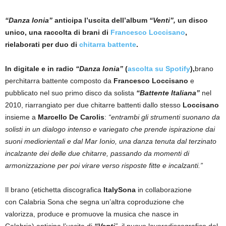
“Danza Ionia”
anticipa l’uscita dell’album
“Venti”,
un disco
unico, una raccolta di brani di
Francesco Loccisano
,
rielaborati per duo di
chitarra battente
.
In digitale e in radio
“Danza Ionia”
(
ascolta su Spotify
),
brano
perchitarra battente composto da
Francesco Loccisano
e
pubblicato nel suo primo disco da solista
“Battente Italiana”
nel
2010, riarrangiato per due chitarre battenti dallo stesso
Loccisano
insieme a
Marcello De Carolis
:
“entrambi gli strumenti suonano da
solisti in un dialogo intenso e variegato che prende ispirazione dai
suoni mediorientali e dal Mar Ionio, una danza tenuta dal terzinato
incalzante dei delle due chitarre, passando da momenti di
armonizzazione per poi virare verso risposte fitte e incalzanti.”
Il brano (etichetta discografica
ItalySona
in collaborazione
con Calabria Sona che segna un’altra coproduzione che
valorizza, produce e promuove la musica che nasce in
Calabria) anticipa l’uscita di
“Venti
”,
il nuovo lavorodiscografico del