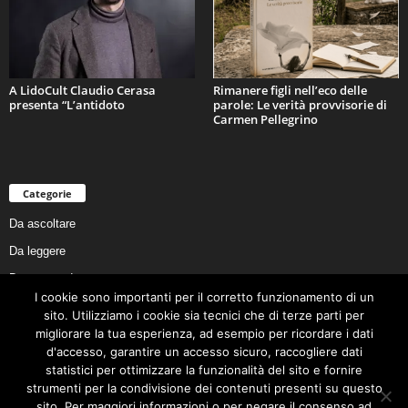
A LidoCult Claudio Cerasa
Rimanere figli nell’eco delle
presenta “L’antidoto
parole: Le verità provvisorie di
Carmen Pellegrino
Categorie
Da ascoltare
Da leggere
Da non perdere
I cookie sono importanti per il corretto funzionamento di un
Da conoscere
sito. Utilizziamo i cookie sia tecnici che di terze parti per
Da preservare
migliorare la tua esperienza, ad esempio per ricordare i dati
d'accesso, garantire un accesso sicuro, raccogliere dati
Da vivere
statistici per ottimizzare la funzionalità del sito e fornire
Cookie Policy
strumenti per la condivisione dei contenuti presenti su questo
sito. Per maggiori informazioni o per negare il consenso ad