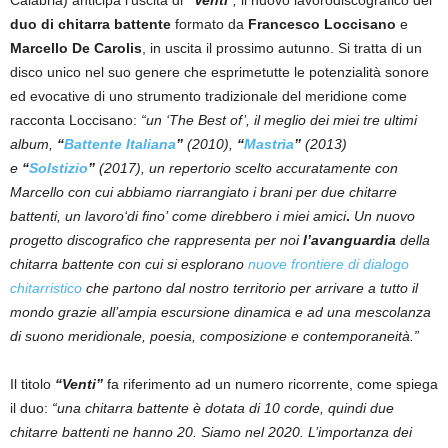
duo di chitarra battente
formato da
Francesco Loccisano
e
Marcello De Carolis
, in uscita il prossimo autunno. Si tratta di un
disco unico nel suo genere che esprimetutte le potenzialità sonore
ed evocative di uno strumento tradizionale del meridione come
racconta Loccisano:
“un ‘The Best of’, il meglio dei miei tre ultimi
album,
“
Battente Italiana
”
(2010),
“
Mastrìa
”
(2013)
e
“
Solstizio
”
(2017), un repertorio scelto accuratamente con
Marcello con cui abbiamo riarrangiato i brani per due chitarre
battenti, un lavoro‘di fino’ come direbbero i miei amici
.
Un nuovo
progetto discografico che rappresenta per noi
l’avanguardia
della
chitarra battente con cui si esplorano
nuove frontiere di dialogo
chitarristico
che partono dal nostro territorio per arrivare a tutto il
mondo
grazie all’ampia escursione dinamica e ad una mescolanza
di suono meridionale, poesia, composizione e contemporaneità.”
Il titolo
“Venti”
fa riferimento ad un numero ricorrente, come spiega
il duo:
“una chitarra battente è dotata di 10 corde, quindi due
chitarre battenti ne hanno 20. Siamo nel 2020. L’importanza dei