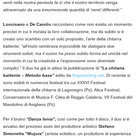
venti nella nostra penisola fa sì che il nostro territorio venga
attraversato da una innumerevole quantità di ‘venti’ differenti.”
Loccisano
e
De Carolis
raccontano come non esista un momento
preciso in cui è iniziata la loro collaborazione, ma da subito si è
creato uno scambio con un solo proposito, l’arte della chitarra
battente:
“all’inizio sembrava impossibile far dialogare due
strumenti solisti, ma il suono ha preso subito forma ed unicità nel
momento in cui la creatività e l’espressione sono diventate
complici.”
Il duo ha già in attivo la pubblicazione di
“La chitarra
battente – Metodo base”
edito da
fingerpicking.net
. Di recente si
sono esibiti in numerosi festival tra cui XXXVI Festival
internazionale della chitarra di Lagonegro (Pz), Alica Festival,
Conservatorio di Musica F. Cilea di Reggio Calabria, VII Festival del
Mandolino di Avigliano (Pz).
Per il brano
“Danza Ionia”,
così come per tutto il disco, il duo si è
avvalso del prezioso aiuto del produttore artistico
Stefano
Simonetta “Mujura”
(artista eclettico, un produttore di esperienza