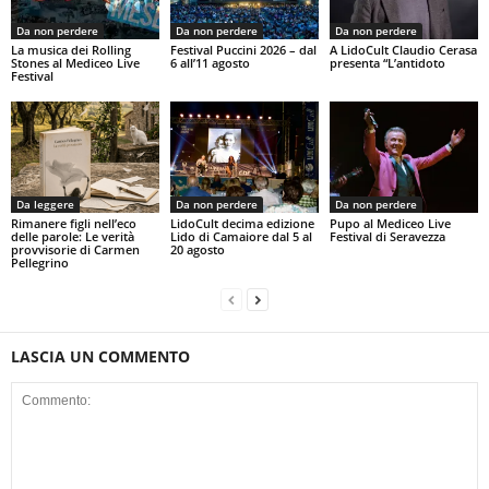
Da non perdere
Da non perdere
Da non perdere
La musica dei Rolling
Festival Puccini 2026 – dal
A LidoCult Claudio Cerasa
Stones al Mediceo Live
6 all’11 agosto
presenta “L’antidoto
Festival
Da leggere
Da non perdere
Da non perdere
Rimanere figli nell’eco
LidoCult decima edizione
Pupo al Mediceo Live
delle parole: Le verità
Lido di Camaiore dal 5 al
Festival di Seravezza
provvisorie di Carmen
20 agosto
Pellegrino
LASCIA UN COMMENTO