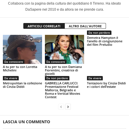
Collabora con la pagina della cultura del quotidiano Il Tirreno. Ha ideato
DaSapere nel 2010 e da allora se ne prende cura.
ARTICOLI CORRELATI
ALTRO DALL'AUTORE
Da non perdere
Demetra Hampton è
l’anello di congiunzione
del film Preludio
Da conoscere
Da conoscere
A tu per tu con Loretta
A tu per tu con Damiana
Michelini
Fiorentini, creatrice di
gioielli
Da vivere
Da non perdere
Da vivere
Metropolitan la collezione
GABRIELLA CARLUCCI:
Tentazioni by Cinzia Diddi
di Cinzia Diddi
Presentazione Festival
e i colori dell’estate
Mallorca, Belgrado e
Roma e Vertical Movies
Contest
LASCIA UN COMMENTO