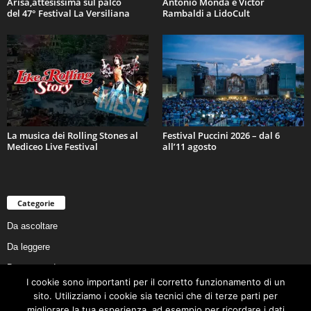
Arisa,attesissima sul palco
Antonio Monda e Victor
del 47° Festival La Versiliana
Rambaldi a LidoCult
La musica dei Rolling Stones al
Festival Puccini 2026 – dal 6
Mediceo Live Festival
all’11 agosto
Categorie
Da ascoltare
Da leggere
Da non perdere
I cookie sono importanti per il corretto funzionamento di un
Da conoscere
sito. Utilizziamo i cookie sia tecnici che di terze parti per
Da preservare
migliorare la tua esperienza, ad esempio per ricordare i dati